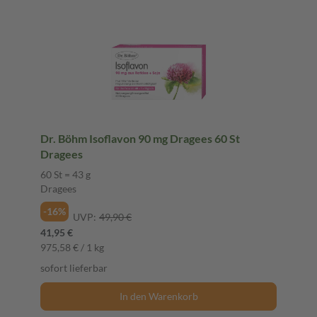
Dr. Böhm Isoflavon 90 mg Dragees 60 St
Dragees
60 St = 43 g
Dragees
-16%
UVP:
49,90 €
41,95 €
975,58 € / 1 kg
sofort lieferbar
In den Warenkorb