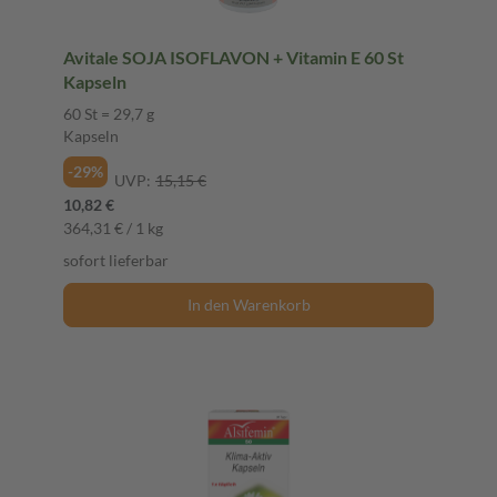
Avitale SOJA ISOFLAVON + Vitamin E 60 St
Kapseln
60 St = 29,7 g
Kapseln
-29%
UVP:
15,15 €
10,82 €
364,31 € / 1 kg
sofort lieferbar
In den Warenkorb