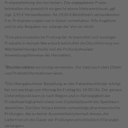
Preisempfehlung des Herstellers. Die angegebenen Preise
beinhalten die gesetzlich vorgeschriebene Mehrwertsteuer, ggf.
zzgl. 3,95 € Versandkosten. Ab 29,00 € Bestell­wert versand­kosten­
frei. Preisänderungen und Irrtümer vorbehalten. Alle Angebote
und Gratis-Beigaben nur solange der Vorrat reicht.
1
Eine pharmazeutische Prüfung der Arzneimittel und sonstigen
Produkte in deinem Warenkorb beinhaltet die Durchführung von
Wechselwirkungschecks und die Prüfung etwaiger
Anwendungshinweise des Herstellers.
2
Biozidprodukte
vorsichtig verwenden. Vor Gebrauch stets Etikett
und Produktinformationen lesen.
3
Die Übergabe deiner Bestellung an den Paketdienstleister erfolgt
bei uns werktags von Montag bis Freitag bis 18:00 Uhr. Der genaue
Lieferzeitpunkt kann je nach Region und in Abhängigkeit der
Produktverfügbarkeit sowie vom Zustellzeitpunkt des Spediteurs
abweichen. Darüber hinaus können notwendige pharmazeutische
Prüfungen, die zu deiner Arzneimittelsicherheit dienen, die
Lieferfrist um die Dauer der Prüfungen einschließlich Klärungen
verlängern.