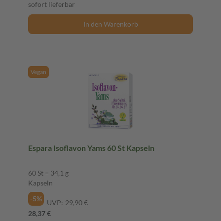
sofort lieferbar
In den Warenkorb
Vegan
Espara Isoflavon Yams 60 St Kapseln
60 St = 34,1 g
Kapseln
-5%
UVP:
29,90 €
28,37 €