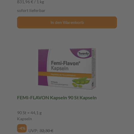
831,96 € / 1 kg
sofort lieferbar
In den Warenkorb
FEMI-FLAVON Kapseln 90 St Kapseln
90 St = 44,1 g
Kapseln
-4%
UVP:
32,30 €