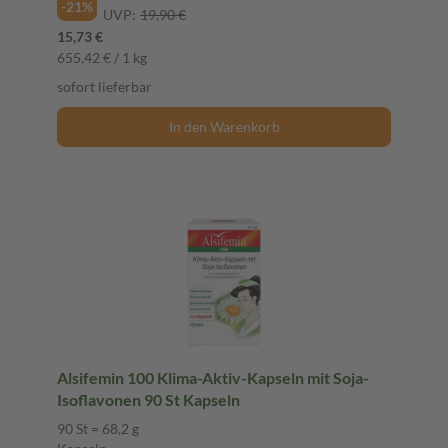
-21%
UVP:
19,90 €
15,73 €
655,42 € / 1 kg
sofort lieferbar
In den Warenkorb
Alsifemin 100 Klima-Aktiv-Kapseln mit Soja-
Isoflavonen 90 St Kapseln
90 St = 68,2 g