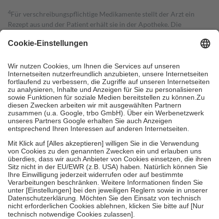
4
Für verschreibungspflichtige Medikamente stellt der Arzt ein
Rezept aus und der Patient erhält sie in der Apotheke. Die
gesetzliche Krankenversicherung übernimmt in der Regel die
Kosten dafür, der Versicherte trägt einen Teil davon als Zuzahlung
mit.
Grundsätzlich leisten Mitglieder Zuzahlungen in Höhe von zehn
Prozent des Abgabepreises,
mindestens
jedoch
fünf Euro
und
höchstens zehn Euro.
Es sind jedoch nie mehr als die tatsächlichen
Kosten der Leistung zu entrichten.
Diese Regeln gelten grundsätzlich auch für Online-Apotheken.
Bei Heilmitteln und häuslicher Krankenpflege beträgt die
Zuzahlung zehn Prozent der Kosten sowie zehn Euro je
Verordnung.
Um das Engagement der Versicherten für ihre eigene Gesundheit zu
stärken und die besondere Stellung der Familie zu unterstützen,
fallen
keine Zuzahlungen
an bei:
• Kindern und Jugendlichen bis zum vollendeten 18. Lebensjahr
mit Ausnahme der Fahrkosten
• Untersuchungen zur Vorsorge und Früherkennung, die von der
GKV getragen werden