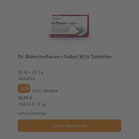
Dr. Böhm Isoflavon + Salbei 30 St Tabletten
30 St = 28,3 g
Tabletten
-15%
UVP:
19,90 €
16,95 €
598,94 € / 1 kg
sofort lieferbar
In den Warenkorb