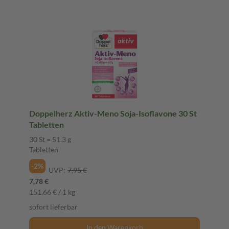
Doppelherz Aktiv-Meno Soja-Isoflavone 30 St
Tabletten
30 St = 51,3 g
Tabletten
-2%
UVP:
7,95 €
7,78 €
151,66 € / 1 kg
sofort lieferbar
In den Warenkorb