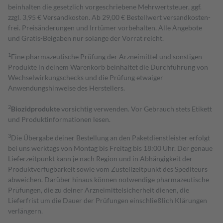
beinhalten die gesetzlich vorgeschriebene Mehrwertsteuer, ggf.
zzgl. 3,95 € Versandkosten. Ab 29,00 € Bestell­wert versand­kosten­
frei. Preisänderungen und Irrtümer vorbehalten. Alle Angebote
und Gratis-Beigaben nur solange der Vorrat reicht.
1
Eine pharmazeutische Prüfung der Arzneimittel und sonstigen
Produkte in deinem Warenkorb beinhaltet die Durchführung von
Wechselwirkungschecks und die Prüfung etwaiger
Anwendungshinweise des Herstellers.
2
Biozidprodukte
vorsichtig verwenden. Vor Gebrauch stets Etikett
und Produktinformationen lesen.
3
Die Übergabe deiner Bestellung an den Paketdienstleister erfolgt
bei uns werktags von Montag bis Freitag bis 18:00 Uhr. Der genaue
Lieferzeitpunkt kann je nach Region und in Abhängigkeit der
Produktverfügbarkeit sowie vom Zustellzeitpunkt des Spediteurs
abweichen. Darüber hinaus können notwendige pharmazeutische
Prüfungen, die zu deiner Arzneimittelsicherheit dienen, die
Lieferfrist um die Dauer der Prüfungen einschließlich Klärungen
verlängern.