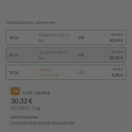
Abbildung kann abweichen
46,30 €
85,8 g (512,12 € / 1
90 St
-5%
43,94 €
kg)
31,95 €
57,5 g (527,30 € / 1
60 St
-5%
30,32 €
kg)
8,65 €
Spartipp
10 St
-5%
8,20 €
(0,82 € / 1 St)
-5%
UVP:
31,95 €
30,32 €
527,30 € / 1 kg
sofort lieferbar
Preise inkl. MwSt. ggf. zzgl. Versandkosten