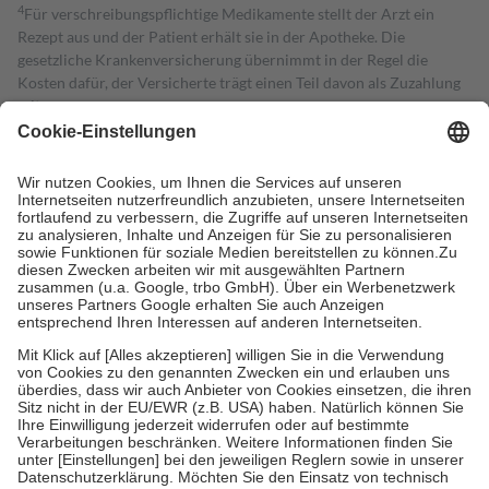
4
Für verschreibungspflichtige Medikamente stellt der Arzt ein
Rezept aus und der Patient erhält sie in der Apotheke. Die
gesetzliche Krankenversicherung übernimmt in der Regel die
Kosten dafür, der Versicherte trägt einen Teil davon als Zuzahlung
mit.
Grundsätzlich leisten Mitglieder Zuzahlungen in Höhe von zehn
Prozent des Abgabepreises,
mindestens
jedoch
fünf Euro
und
höchstens zehn Euro.
Es sind jedoch nie mehr als die tatsächlichen
Kosten der Leistung zu entrichten.
Diese Regeln gelten grundsätzlich auch für Online-Apotheken.
Bei Heilmitteln und häuslicher Krankenpflege beträgt die
Zuzahlung zehn Prozent der Kosten sowie zehn Euro je
Verordnung.
Um das Engagement der Versicherten für ihre eigene Gesundheit zu
stärken und die besondere Stellung der Familie zu unterstützen,
fallen
keine Zuzahlungen
an bei:
• Kindern und Jugendlichen bis zum vollendeten 18. Lebensjahr
mit Ausnahme der Fahrkosten
• Untersuchungen zur Vorsorge und Früherkennung, die von der
GKV getragen werden
• empfohlenen Schutzimpfungen