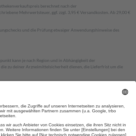
pothekenverkaufspreis berechnet nach der
hriebene Mehrwertsteuer, ggf. zzgl. 3,95 € Versandkosten. Ab 29,00 €
kungschecks und die Prüfung etwaiger Anwendungshinweise des
itpunkt kann je nach Region und in Abhängigkeit der
 zu deiner Arzneimittelsicherheit dienen, die Lieferfrist um die
ersicherung übernimmt in der Regel die Kosten dafür, der Versicherte
Euro.
Es sind jedoch nie mehr als die tatsächlichen Kosten der Leistung
e Zuzahlungen
an bei: