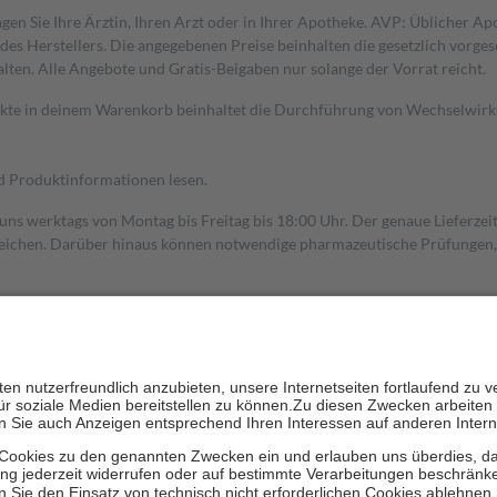
gen Sie Ihre Ärztin, Ihren Arzt oder in Ihrer Apotheke. AVP: Üblicher A
s Herstellers. Die angegebenen Preise beinhalten die gesetzlich vorgesc
alten. Alle Angebote und Gratis-Beigaben nur solange der Vorrat reicht.
dukte in deinem Warenkorb beinhaltet die Durchführung von Wechselwir
nd Produktinformationen lesen.
 uns werktags von Montag bis Freitag bis 18:00 Uhr. Der genaue Lieferze
ichen. Darüber hinaus können notwendige pharmazeutische Prüfungen, die
aus und der Patient erhält sie in der Apotheke. Die gesetzliche Krankenv
ent des Abgabepreises,
mindestens
jedoch
fünf Euro
und
höchstens zehn 
zehn Prozent der Kosten sowie zehn Euro je Verordnung.
rken und die besondere Stellung der Familie zu unterstützen, fallen
kein
 Ausnahme der Fahrkosten
 getragen werden