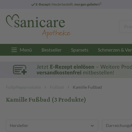
3
E-Rezept:
Heute bestellt,
morgen geliefert
Menü
Bestseller
Sparsets
Schmerzen & Ver
Fußpflegeprodukte
Fußbad
Kamille Fußbad
Kamille Fußbad
(3 Produkte)
Hersteller
Darreichungs