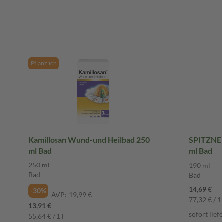
Pflanzlich
Kamillosan Wund-und Heilbad 250
SPITZNER
ml Bad
ml Bad
250 ml
190 ml
Bad
Bad
14,69 €
-30%
AVP:
19,99 €
77,32 € / 1 
13,91 €
sofort lief
55,64 € / 1 l