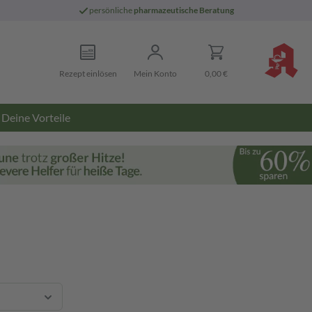
persönliche
pharmazeutische Beratung
Rezept einlösen
Mein Konto
0,00 €
Deine Vorteile