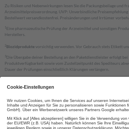
Zu Risiken und Nebenwirkungen lesen Sie die Packungsbeilage und fra
Arzneimittelpreisverordnung. UVP: Unverbindliche Preisempfehlung de
Bestell­wert versand­kosten­frei. Preisänderungen und Irrtümer vorbeh
1
Eine pharmazeutische Prüfung der Arzneimittel und sonstigen Pro
Herstellers.
2
Biozidprodukte
vorsichtig verwenden. Vor Gebrauch stets Etikett u
3
Die Übergabe deiner Bestellung an den Paketdienstleister erfolgt bei
Produktverfügbarkeit sowie vom Zustellzeitpunkt des Spediteurs abwe
Dauer der Prüfungen einschließlich Klärungen verlängern.
4
Für verschreibungspflichtige Medikamente stellt der Arzt ein Rezept 
trägt einen Teil davon als Zuzahlung mit.
Grundsätzlich leisten Mitglieder Zuzahlungen in Höhe von zehn Proz
zu entrichten.
Diese Regeln gelten grundsätzlich auch für Online-Apotheken.
Bei Heilmitteln und häuslicher Krankenpflege beträgt die Zuzahlung 
Um das Engagement der Versicherten für ihre eigene Gesundheit zu stä
• Kindern und Jugendlichen bis zum vollendeten 18. Lebensjahr mit
• Untersuchungen zur Vorsorge und Früherkennung, die von der GKV