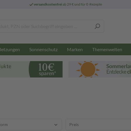
versandkostenfrei
ab 29 € und für E-Rezepte
letzungen
Sonnenschutz
Marken
Themenwelten
form
Preis