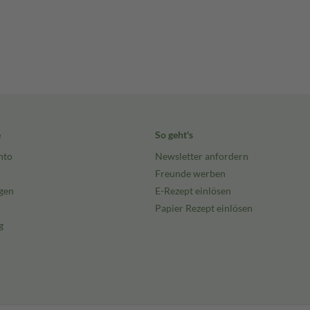
e
So geht's
nto
Newsletter anfordern
Freunde werben
gen
E-Rezept einlösen
Papier Rezept einlösen
g