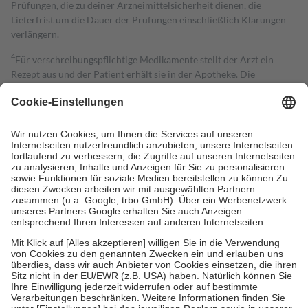
Prüfungen, die zu deiner Arzneimittelsicherheit dienen, die
Lieferfrist um die Dauer der Prüfungen einschließlich Klärungen
verlängern.
4
Für verschreibungspflichtige Medikamente stellt der Arzt ein
Rezept aus und der Patient erhält sie in der Apotheke. Die
gesetzliche Krankenversicherung übernimmt in der Regel die
Kosten dafür, der Versicherte trägt einen Teil davon als Zuzahlung
mit.
Grundsätzlich leisten Mitglieder Zuzahlungen in Höhe von zehn
Prozent des Abgabepreises,
mindestens
jedoch
fünf Euro
und
höchstens zehn Euro.
Es sind jedoch nie mehr als die tatsächlichen
Kosten der Leistung zu entrichten.
Diese Regeln gelten grundsätzlich auch für Online-Apotheken.
Bei Heilmitteln und häuslicher Krankenpflege beträgt die
Zuzahlung zehn Prozent der Kosten sowie zehn Euro je
Verordnung.
Um das Engagement der Versicherten für ihre eigene Gesundheit zu
stärken und die besondere Stellung der Familie zu unterstützen,
fallen
keine Zuzahlungen
an bei:
• Kindern und Jugendlichen bis zum vollendeten 18. Lebensjahr
mit Ausnahme der Fahrkosten