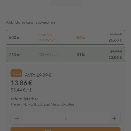
Abbildung kann abweichen
35,97 €
Spartipp
500 ml
-26%
26,68 €
(53,36 € / 1 l)
19,99 €
250 ml
-31%
(55,44 € / 1 l)
13,86 €
-31%
AVP:
19,99 €
13,86 €
55,44 € / 1 l
sofort lieferbar
Preise inkl. MwSt. ggf. zzgl. Versandkosten