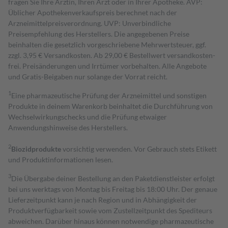
fragen Sie Ihre Ärztin, Ihren Arzt oder in Ihrer Apotheke. AVP:
Üblicher Apothekenverkaufspreis berechnet nach der
Arzneimittelpreisverordnung. UVP: Unverbindliche
Preisempfehlung des Herstellers. Die angegebenen Preise
beinhalten die gesetzlich vorgeschriebene Mehrwertsteuer, ggf.
zzgl. 3,95 € Versandkosten. Ab 29,00 € Bestell­wert versand­kosten­
frei. Preisänderungen und Irrtümer vorbehalten. Alle Angebote
und Gratis-Beigaben nur solange der Vorrat reicht.
1
Eine pharmazeutische Prüfung der Arzneimittel und sonstigen
Produkte in deinem Warenkorb beinhaltet die Durchführung von
Wechselwirkungschecks und die Prüfung etwaiger
Anwendungshinweise des Herstellers.
2
Biozidprodukte
vorsichtig verwenden. Vor Gebrauch stets Etikett
und Produktinformationen lesen.
3
Die Übergabe deiner Bestellung an den Paketdienstleister erfolgt
bei uns werktags von Montag bis Freitag bis 18:00 Uhr. Der genaue
Lieferzeitpunkt kann je nach Region und in Abhängigkeit der
Produktverfügbarkeit sowie vom Zustellzeitpunkt des Spediteurs
abweichen. Darüber hinaus können notwendige pharmazeutische