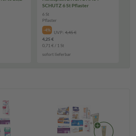
SCHUTZ 6 St Pflaster
6 St
Pflaster
-4%
UVP:
4,45 €
4,25 €
0,71 € / 1 St
sofort lieferbar