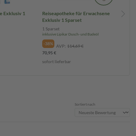
 Exklusiv 1
Reiseapotheke für Erwachsene
Be
Exklusiv 1 Sparset
& 
Sp
1 Sparset
1 S
inklusive Lipikar Dusch- und Badeöl
-3
-38%
AVP:
114,69 €
25,
70,95 €
sof
sofort lieferbar
Sortiert nach