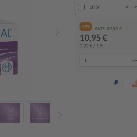
10 St
(0,33 € 
-52%
AVP:
22,93 €
10,95 €
0,22 € / 1 St