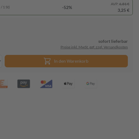
AVP:
6,81 €
-52%
/ 1 St)
3,25 €
sofort lieferbar
Preise inkl. MwSt. ggf. zzgl. Versandkosten
In den Warenkorb