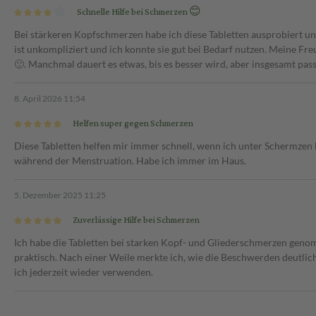
uprofen)
Schnelle Hilfe bei Schmerzen 😊
osis eingenommen werden
Bei stärkeren Kopfschmerzen habe ich diese Tabletten ausprobiert un
genommen werden. Bei
ist unkompliziert und ich konnte sie gut bei Bedarf nutzen. Meine Fr
Mahlzeiten einzunehmen. Die
🙂. Manchmal dauert es etwas, bis es besser wird, aber insgesamt pas
h verschlimmernden Symptomen
8. April 2026 11:54
Helfen super gegen Schmerzen
Diese Tabletten helfen mir immer schnell, wenn ich unter Schermzen 
während der Menstruation. Habe ich immer im Haus.
5. Dezember 2025 11:25
Zuverlässige Hilfe bei Schmerzen
Ich habe die Tabletten bei starken Kopf- und Gliederschmerzen genom
praktisch. Nach einer Weile merkte ich, wie die Beschwerden deutli
ich jederzeit wieder verwenden.