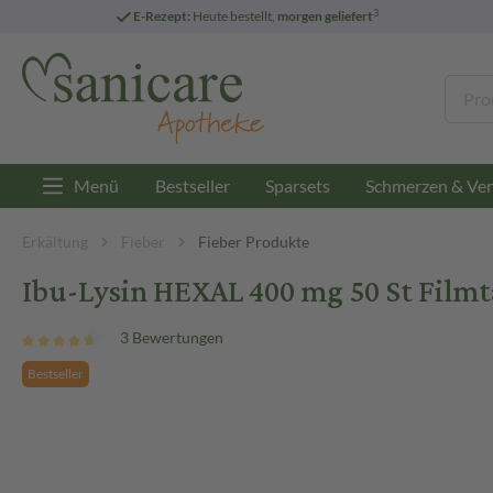
3
E-Rezept:
Heute bestellt,
morgen geliefert
Menü
Bestseller
Sparsets
Schmerzen & Ver
Erkältung
Fieber
Fieber Produkte
Ibu-Lysin HEXAL 400 mg 50 St Filmt
3 Bewertungen
Bestseller