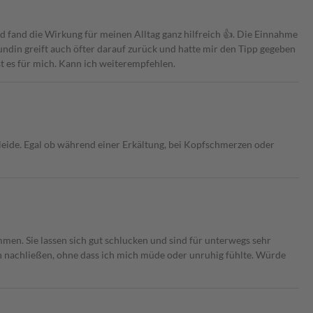
d fand die Wirkung für meinen Alltag ganz hilfreich 👍. Die Einnahme
eundin greift auch öfter darauf zurück und hatte mir den Tipp gegeben
st es für mich. Kann ich weiterempfehlen.
leide. Egal ob während einer Erkältung, bei Kopfschmerzen oder
men. Sie lassen sich gut schlucken und sind für unterwegs sehr
ch nachließen, ohne dass ich mich müde oder unruhig fühlte. Würde