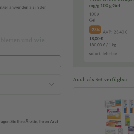
mg/g 100 g Gel
änger anwenden als in der
100 g
Gel
-23%
AVP:
23,40 €
bletten und wie
18,00 €
180,00 € / 1 kg
sofort lieferbar
stoff Ibuprofen in Kombination
kstoffs im Körper ermöglicht.
uten ein.
Auch als Set verfügbar
SAR) und wirkt:
r die Weiterleitung von Schmerz-
Schmerzen langanhaltend bis zu 8
gen Sie Ihre Ärztin, Ihren Arzt