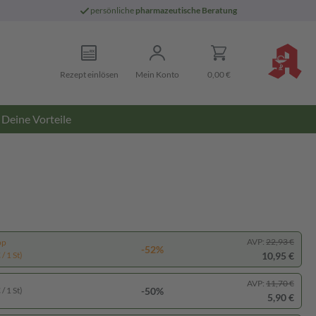
persönliche
pharmazeutische Beratung
Rezept einlösen
Mein Konto
0,00 €
Deine Vorteile
AVP:
22,93 €
pp
-52%
10,95 €
/ 1 St)
AVP:
11,70 €
-50%
/ 1 St)
5,90 €