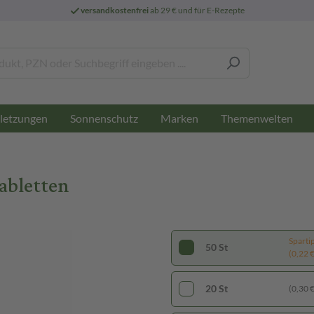
versandkostenfrei
ab 29 € und für E-Rezepte
letzungen
Sonnenschutz
Marken
Themenwelten
abletten
Sparti
50 St
(0,22 € 
20 St
(0,30 € 