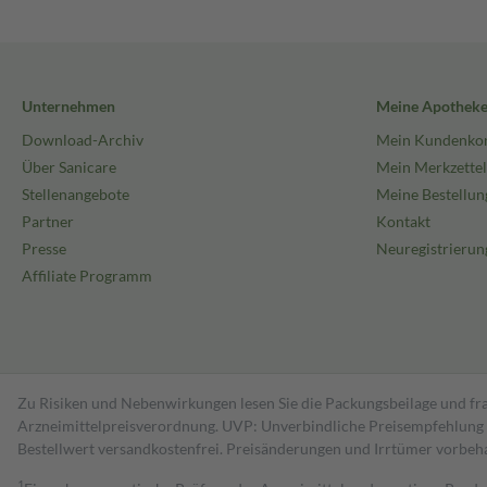
Unternehmen
Meine Apothek
Download-Archiv
Mein Kundenko
Über Sanicare
Mein Merkzettel
Stellenangebote
Meine Bestellun
Partner
Kontakt
Presse
Neuregistrierun
Affiliate Programm
Zu Risiken und Nebenwirkungen lesen Sie die Packungsbeilage und fra
Arzneimittelpreisverordnung. UVP: Unverbindliche Preisempfehlung de
Bestell­wert versand­kosten­frei. Preisänderungen und Irrtümer vorbeh
1