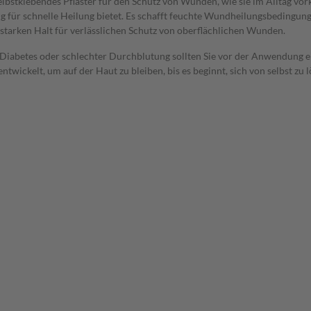
selbstklebendes Pflaster für den Schutz von Wunden, wie sie im Alltag vo
für schnelle Heilung bietet. Es schafft feuchte Wundheilungsbedingunge
starken Halt für verlässlichen Schutz von oberflächlichen Wunden.
Diabetes oder schlechter Durchblutung sollten Sie vor der Anwendung ei
ickelt, um auf der Haut zu bleiben, bis es beginnt, sich von selbst zu l