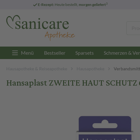
3
E-Rezept:
Heute bestellt,
morgen geliefert
Menü
Bestseller
Sparsets
Schmerzen & Ver
Hausapotheke & Reiseapotheke
Hausapotheke
Verbandsmitt
Hansaplast ZWEITE HAUT SCHUTZ 6 