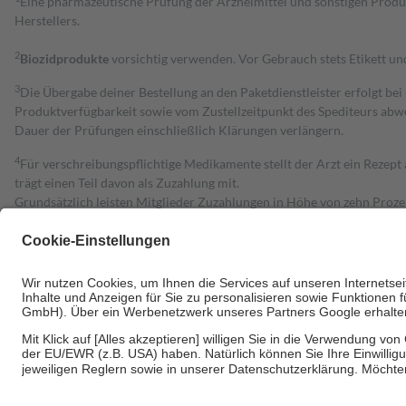
Eine pharmazeutische Prüfung der Arzneimittel und sonstigen Pro
Herstellers.
2
Biozidprodukte
vorsichtig verwenden. Vor Gebrauch stets Etikett u
3
Die Übergabe deiner Bestellung an den Paketdienstleister erfolgt bei
Produktverfügbarkeit sowie vom Zustellzeitpunkt des Spediteurs abwe
Dauer der Prüfungen einschließlich Klärungen verlängern.
4
Für verschreibungspflichtige Medikamente stellt der Arzt ein Rezept 
trägt einen Teil davon als Zuzahlung mit.
Grundsätzlich leisten Mitglieder Zuzahlungen in Höhe von zehn Proz
zu entrichten.
Diese Regeln gelten grundsätzlich auch für Online-Apotheken.
Bei Heilmitteln und häuslicher Krankenpflege beträgt die Zuzahlung 
Um das Engagement der Versicherten für ihre eigene Gesundheit zu stä
• Kindern und Jugendlichen bis zum vollendeten 18. Lebensjahr mit
• Untersuchungen zur Vorsorge und Früherkennung, die von der GKV
• empfohlenen Schutzimpfungen
• Harn- und Blutteststreifen
Wir nutzen Trusted Shops als unabhängigen Dienstleister für die Ein