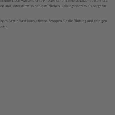
rkommen. Das wasserdichte Pflaster schafft eine schützende Barriere,
n und unterstützt so den natürlichen Heilungsprozess. Es sorgt für
ne/n Ärztin/Arzt konsultieren. Stoppen Sie die Blutung und reinigen
ösen.