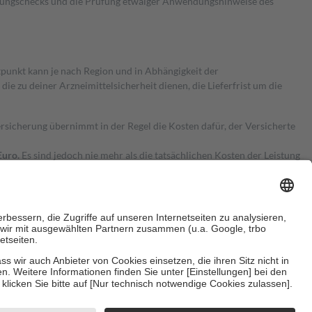
kungschecks und die Prüfung etwaiger Anwendungshinweise des
itpunkt kann je nach Region und in Abhängigkeit der
 zu deiner Arzneimittelsicherheit dienen, die Lieferfrist um die
ersicherung übernimmt in der Regel die Kosten dafür, der Versicherte
Euro.
Es sind jedoch nie mehr als die tatsächlichen Kosten der Leistung
e Zuzahlungen
an bei:
herzustellen, dass es sich um echte Bewertungen handelt. Mehr