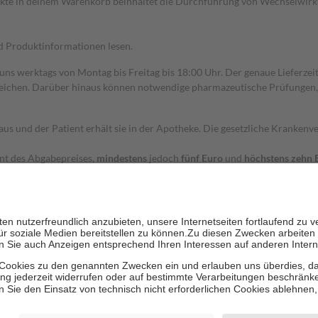
dukte in deinem Warenkorb beinhaltet die Durchführung von Wechselwir
nd Produktinformationen lesen.
 uns werktags von Montag bis Freitag bis 18:00 Uhr. Der genaue Lieferze
ichen. Darüber hinaus können notwendige pharmazeutische Prüfungen, die
aus und der Patient erhält sie in der Apotheke. Die gesetzliche Krankenv
ent des Abgabepreises,
mindestens
jedoch
fünf Euro
und
höchstens zehn 
zehn Prozent der Kosten sowie zehn Euro je Verordnung.
rken und die besondere Stellung der Familie zu unterstützen, fallen
kein
 Ausnahme der Fahrkosten
 getragen werden
holung von Bewertungen. Trusted Shops hat Maßnahmen getroffen, um sic