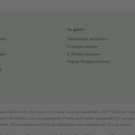
e
So geht's
nto
Newsletter anfordern
Freunde werben
gen
E-Rezept einlösen
Papier Rezept einlösen
g
gen Sie Ihre Ärztin, Ihren Arzt oder in Ihrer Apotheke. AVP: Üblicher A
s Herstellers. Die angegebenen Preise beinhalten die gesetzlich vorgesc
alten. Alle Angebote und Gratis-Beigaben nur solange der Vorrat reicht.