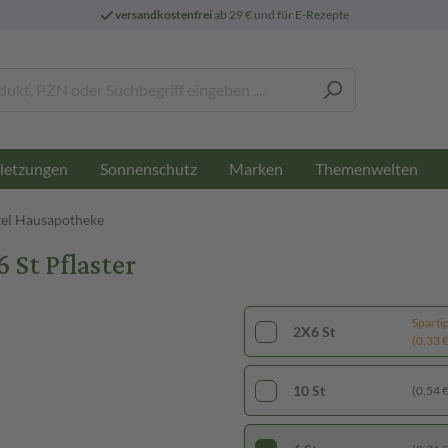
versandkostenfrei
ab 29 € und für E-Rezepte
letzungen
Sonnenschutz
Marken
Themenwelten
el Hausapotheke
St Pflaster
Sparti
2X6 St
(0,33 € 
10 St
(0,54 € 