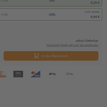
-4%
/ 1 St)
4,25 €
UVP:
4,95 €
-10%
/ 1 St)
4,44 €
sofort lieferbar
Preise inkl. MwSt. ggf. zzgl. Versandkosten
In den Warenkorb