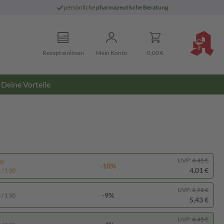
persönliche
pharmazeutische Beratung
Rezept einlösen
Mein Konto
0,00 €
Deine Vorteile
UVP:
4,45 €
pp
-10%
4,01 €
/ 1 St)
UVP:
5,95 €
-9%
/ 1 St)
5,43 €
UVP:
4,45 €