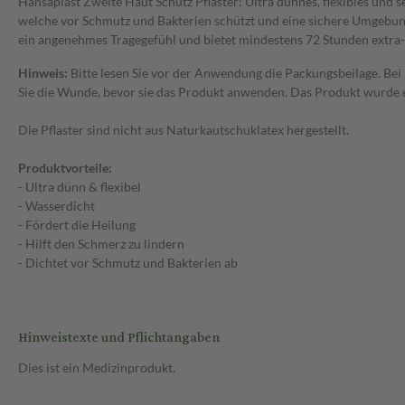
Hansaplast Zweite Haut Schutz Pflaster: Ultra dünnes, flexibles und 
welche vor Schmutz und Bakterien schützt und eine sichere Umgebung 
ein angenehmes Tragegefühl und bietet mindestens 72 Stunden extra-
Hinweis:
Bitte lesen Sie vor der Anwendung die Packungsbeilage. Bei 
Sie die Wunde, bevor sie das Produkt anwenden. Das Produkt wurde entw
Die Pflaster sind nicht aus Naturkautschuklatex hergestellt.
Produktvorteile:
- Ultra dünn & flexibel
- Wasserdicht
- Fördert die Heilung
- Hilft den Schmerz zu lindern
- Dichtet vor Schmutz und Bakterien ab
Hinweistexte und Pflichtangaben
Dies ist ein Medizinprodukt.