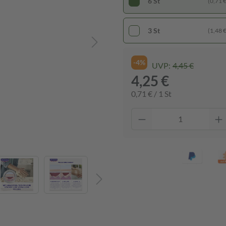
6 St
(0,71 € 
3 St
(1,48 € 
-4%
UVP:
4,45 €
4,25 €
0,71 € / 1 St