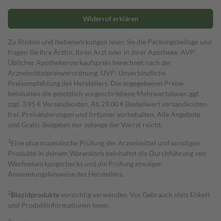
Widerruf erklären
Zu Risiken und Nebenwirkungen lesen Sie die Packungsbeilage und
fragen Sie Ihre Ärztin, Ihren Arzt oder in Ihrer Apotheke. AVP:
Üblicher Apothekenverkaufspreis berechnet nach der
Arzneimittelpreisverordnung. UVP: Unverbindliche
Preisempfehlung des Herstellers. Die angegebenen Preise
beinhalten die gesetzlich vorgeschriebene Mehrwertsteuer, ggf.
zzgl. 3,95 € Versandkosten. Ab 29,00 € Bestell­wert versand­kosten­
frei. Preisänderungen und Irrtümer vorbehalten. Alle Angebote
und Gratis-Beigaben nur solange der Vorrat reicht.
1
Eine pharmazeutische Prüfung der Arzneimittel und sonstigen
Produkte in deinem Warenkorb beinhaltet die Durchführung von
Wechselwirkungschecks und die Prüfung etwaiger
Anwendungshinweise des Herstellers.
2
Biozidprodukte
vorsichtig verwenden. Vor Gebrauch stets Etikett
und Produktinformationen lesen.