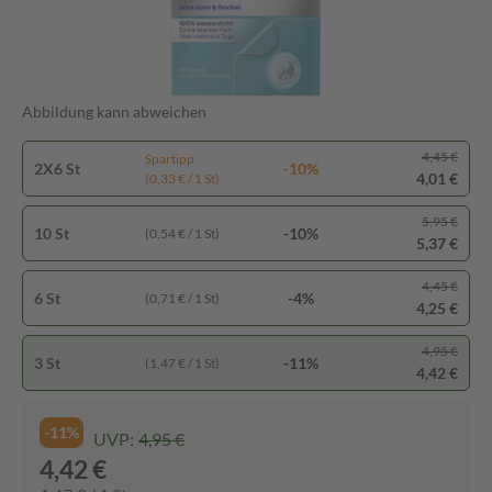
Abbildung kann abweichen
4,45 €
Spartipp
2X6 St
-10%
4,01 €
(0,33 € / 1 St)
5,95 €
10 St
-10%
(0,54 € / 1 St)
5,37 €
4,45 €
6 St
-4%
(0,71 € / 1 St)
4,25 €
4,95 €
3 St
-11%
(1,47 € / 1 St)
4,42 €
-11%
UVP:
4,95 €
4,42 €