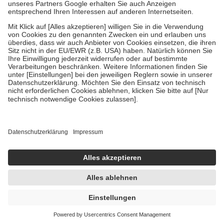
Um das Engagement der Versicherten für ihre eigene Gesundheit zu
stärken und die besondere Stellung der Familie zu unterstützen,
fallen
keine Zuzahlungen
an bei:
• Kindern und Jugendlichen bis zum vollendeten 18. Lebensjahr
mit Ausnahme der Fahrkosten
• Untersuchungen zur Vorsorge und Früherkennung, die von der
GKV getragen werden
• empfohlenen Schutzimpfungen
• Harn- und Blutteststreifen
Wir nutzen Trusted Shops als unabhängigen Dienstleister für die
Einholung von Bewertungen. Trusted Shops hat Maßnahmen
getroffen, um sicherzustellen, dass es sich um echte Bewertungen
handelt. Mehr Informationen findest du hier:
https://help.etrusted.com/hc/de/articles/4419944605341
Einige Bilder und Inhalte wurden unter Zuhilfenahme künstlicher
Intelligenz erstellt.
UVP:
4,95 €
4,42 €