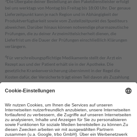
3
Die Übergabe deiner Bestellung an den Paketdienstleister erfolgt
bei uns werktags von Montag bis Freitag bis 18:00 Uhr. Der genaue
Lieferzeitpunkt kann je nach Region und in Abhängigkeit der
Produktverfügbarkeit sowie vom Zustellzeitpunkt des Spediteurs
abweichen. Darüber hinaus können notwendige pharmazeutische
Prüfungen, die zu deiner Arzneimittelsicherheit dienen, die
Lieferfrist um die Dauer der Prüfungen einschließlich Klärungen
verlängern.
4
Für verschreibungspflichtige Medikamente stellt der Arzt ein
Rezept aus und der Patient erhält sie in der Apotheke. Die
gesetzliche Krankenversicherung übernimmt in der Regel die
Kosten dafür, der Versicherte trägt einen Teil davon als Zuzahlung
mit.
Grundsätzlich leisten Mitglieder Zuzahlungen in Höhe von zehn
Prozent des Abgabepreises,
mindestens
jedoch
fünf Euro
und
höchstens zehn Euro.
Es sind jedoch nie mehr als die tatsächlichen
Kosten der Leistung zu entrichten.
Diese Regeln gelten grundsätzlich auch für Online-Apotheken.
Bei Heilmitteln und häuslicher Krankenpflege beträgt die
Zuzahlung zehn Prozent der Kosten sowie zehn Euro je
Verordnung.