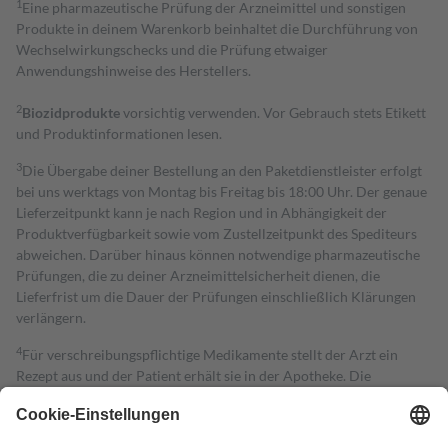
1
Eine pharmazeutische Prüfung der Arzneimittel und sonstigen
Produkte in deinem Warenkorb beinhaltet die Durchführung von
Wechselwirkungschecks und die Prüfung etwaiger
Anwendungshinweise des Herstellers.
2
Biozidprodukte
vorsichtig verwenden. Vor Gebrauch stets Etikett
und Produktinformationen lesen.
3
Die Übergabe deiner Bestellung an den Paketdienstleister erfolgt
bei uns werktags von Montag bis Freitag bis 18:00 Uhr. Der genaue
Lieferzeitpunkt kann je nach Region und in Abhängigkeit der
Produktverfügbarkeit sowie vom Zustellzeitpunkt des Spediteurs
abweichen. Darüber hinaus können notwendige pharmazeutische
Prüfungen, die zu deiner Arzneimittelsicherheit dienen, die
Lieferfrist um die Dauer der Prüfungen einschließlich Klärungen
verlängern.
4
Für verschreibungspflichtige Medikamente stellt der Arzt ein
Rezept aus und der Patient erhält sie in der Apotheke. Die
gesetzliche Krankenversicherung übernimmt in der Regel die
Kosten dafür, der Versicherte trägt einen Teil davon als Zuzahlung
mit.