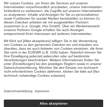
Grundsätzlich leisten Mitglieder Zuzahlungen in Höhe von zehn
Prozent des Abgabepreises,
mindestens
jedoch
fünf Euro
und
höchstens zehn Euro.
Es sind jedoch nie mehr als die tatsächlichen
Kosten der Leistung zu entrichten.
Diese Regeln gelten grundsätzlich auch für Online-Apotheken.
Bei Heilmitteln und häuslicher Krankenpflege beträgt die
Zuzahlung zehn Prozent der Kosten sowie zehn Euro je
Verordnung.
Um das Engagement der Versicherten für ihre eigene Gesundheit zu
stärken und die besondere Stellung der Familie zu unterstützen,
fallen
keine Zuzahlungen
an bei:
• Kindern und Jugendlichen bis zum vollendeten 18. Lebensjahr
mit Ausnahme der Fahrkosten
• Untersuchungen zur Vorsorge und Früherkennung, die von der
GKV getragen werden
• empfohlenen Schutzimpfungen
• Harn- und Blutteststreifen
Wir nutzen Trusted Shops als unabhängigen Dienstleister für die
Einholung von Bewertungen. Trusted Shops hat Maßnahmen
getroffen, um sicherzustellen, dass es sich um echte Bewertungen
handelt. Mehr Informationen findest du hier: