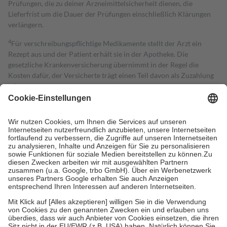
Prüfungen, die zu deiner Arzneimittelsicherheit dienen, die
Lieferfrist um die Dauer der Prüfungen einschließlich Klärungen
verlängern.
4
Für verschreibungspflichtige Medikamente stellt der Arzt ein
Rezept aus und der Patient erhält sie in der Apotheke. Die
gesetzliche Krankenversicherung übernimmt in der Regel die
Kosten dafür, der Versicherte trägt einen Teil davon als Zuzahlung
mit.
Grundsätzlich leisten Mitglieder Zuzahlungen in Höhe von zehn
Prozent des Abgabepreises,
mindestens
jedoch
fünf Euro
und
höchstens zehn Euro.
Es sind jedoch nie mehr als die tatsächlichen
Kosten der Leistung zu entrichten.
Diese Regeln gelten grundsätzlich auch für Online-Apotheken.
Bei Heilmitteln und häuslicher Krankenpflege beträgt die
Zuzahlung zehn Prozent der Kosten sowie zehn Euro je
Verordnung.
Um das Engagement der Versicherten für ihre eigene Gesundheit zu
stärken und die besondere Stellung der Familie zu unterstützen,
fallen
keine Zuzahlungen
an bei:
• Kindern und Jugendlichen bis zum vollendeten 18. Lebensjahr
mit Ausnahme der Fahrkosten