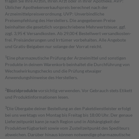
fragen Sie Ihre Ärztin, Ihren Arzt oder in Ihrer Apotheke. AVP:
Üblicher Apothekenverkaufspreis berechnet nach der
Arzneimittelpreisverordnung. UVP: Unverbindliche
Preisempfehlung des Herstellers. Die angegebenen Preise
beinhalten die gesetzlich vorgeschriebene Mehrwertsteuer, ggf.
zzgl. 3,95 € Versandkosten. Ab 29,00 € Bestell­wert versand­kosten­
frei. Preisänderungen und Irrtümer vorbehalten. Alle Angebote
und Gratis-Beigaben nur solange der Vorrat reicht.
1
Eine pharmazeutische Prüfung der Arzneimittel und sonstigen
Produkte in deinem Warenkorb beinhaltet die Durchführung von
Wechselwirkungschecks und die Prüfung etwaiger
Anwendungshinweise des Herstellers.
2
Biozidprodukte
vorsichtig verwenden. Vor Gebrauch stets Etikett
und Produktinformationen lesen.
3
Die Übergabe deiner Bestellung an den Paketdienstleister erfolgt
bei uns werktags von Montag bis Freitag bis 18:00 Uhr. Der genaue
Lieferzeitpunkt kann je nach Region und in Abhängigkeit der
Produktverfügbarkeit sowie vom Zustellzeitpunkt des Spediteurs
abweichen. Darüber hinaus können notwendige pharmazeutische