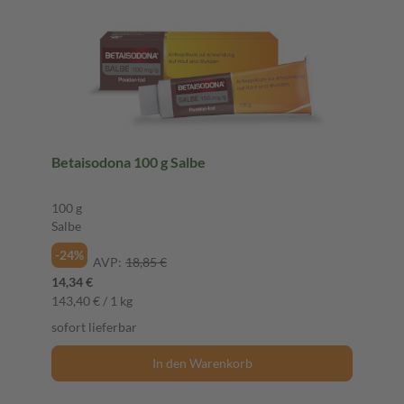
Betaisodona 100 g Salbe
100 g
Salbe
-24%
AVP:
18,85 €
14,34 €
143,40 € / 1 kg
sofort lieferbar
In den Warenkorb