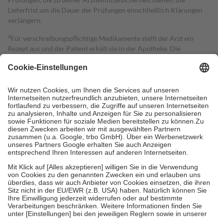
Lieferfrist um die Dauer der Prüfungen einschließlich Klärungen
verlängern.
4
Für verschreibungspflichtige Medikamente stellt der Arzt ein
Rezept aus und der Patient erhält sie in der Apotheke. Die
gesetzliche Krankenversicherung übernimmt in der Regel die
Kosten dafür, der Versicherte trägt einen Teil davon als Zuzahlung
mit.
Grundsätzlich leisten Mitglieder Zuzahlungen in Höhe von zehn
Prozent des Abgabepreises,
mindestens
jedoch
fünf Euro
und
höchstens zehn Euro.
Es sind jedoch nie mehr als die tatsächlichen
Kosten der Leistung zu entrichten.
Diese Regeln gelten grundsätzlich auch für Online-Apotheken.
Bei Heilmitteln und häuslicher Krankenpflege beträgt die
Zuzahlung zehn Prozent der Kosten sowie zehn Euro je
Verordnung.
Um das Engagement der Versicherten für ihre eigene Gesundheit zu
stärken und die besondere Stellung der Familie zu unterstützen,
fallen
keine Zuzahlungen
an bei:
• Kindern und Jugendlichen bis zum vollendeten 18. Lebensjahr
mit Ausnahme der Fahrkosten