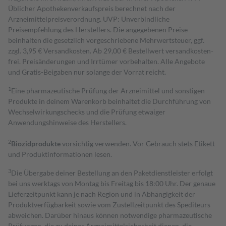
Üblicher Apothekenverkaufspreis berechnet nach der
Arzneimittelpreisverordnung. UVP: Unverbindliche
Preisempfehlung des Herstellers. Die angegebenen Preise
beinhalten die gesetzlich vorgeschriebene Mehrwertsteuer, ggf.
zzgl. 3,95 € Versandkosten. Ab 29,00 € Bestell­wert versand­kosten­
frei. Preisänderungen und Irrtümer vorbehalten. Alle Angebote
und Gratis-Beigaben nur solange der Vorrat reicht.
1
Eine pharmazeutische Prüfung der Arzneimittel und sonstigen
Produkte in deinem Warenkorb beinhaltet die Durchführung von
Wechselwirkungschecks und die Prüfung etwaiger
Anwendungshinweise des Herstellers.
2
Biozidprodukte
vorsichtig verwenden. Vor Gebrauch stets Etikett
und Produktinformationen lesen.
3
Die Übergabe deiner Bestellung an den Paketdienstleister erfolgt
bei uns werktags von Montag bis Freitag bis 18:00 Uhr. Der genaue
Lieferzeitpunkt kann je nach Region und in Abhängigkeit der
Produktverfügbarkeit sowie vom Zustellzeitpunkt des Spediteurs
abweichen. Darüber hinaus können notwendige pharmazeutische
Prüfungen, die zu deiner Arzneimittelsicherheit dienen, die