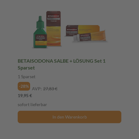
BETAISODONA SALBE + LÖSUNG Set 1
Sparset
1 Sparset
-28%
AVP:
27,83 €
19,95 €
sofort lieferbar
In den Warenkorb