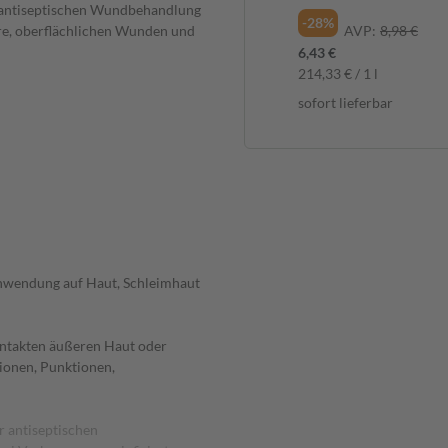
r antiseptischen Wundbehandlung
-28%
re, oberflächlichen Wunden und
AVP:
8,98 €
6,43 €
214,33 € / 1 l
sofort lieferbar
Anwendung auf Haut, Schleimhaut
intakten äußeren Haut oder
tionen, Punktionen,
r antiseptischen