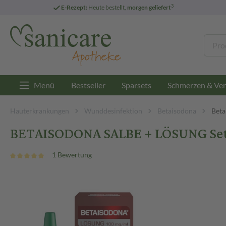
3
E-Rezept:
Heute bestellt,
morgen geliefert
Menü
Bestseller
Sparsets
Schmerzen & Ver
Hauterkrankungen
Wunddesinfektion
Betaisodona
Beta
BETAISODONA SALBE + LÖSUNG Set 
1 Bewertung