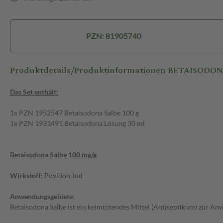
PZN: 81905740
Produktdetails/Produktinformationen BETAISODON
Das Set enthält:
1x PZN 1952547 Betaisodona Salbe 100 g
1x PZN 1931491 Betaisodona Lösung 30 ml
Betaisodona Salbe 100 mg/g
Wirkstoff:
Povidon-Iod
Anwendungsgebiete:
Betaisodona Salbe ist ein keimtötendes Mittel (Antiseptikum) zur 