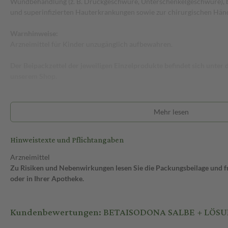
Wundbehandlung (z. B. Druckgeschwüre, Unterschenkelgeschwüre), be
und superinfizierten Hauterkrankungen sowie zur chirurgischen Hän
Warnhinweise:
Arzneimittel für Kinder unzugänglich aufbewahren.
Der Beipackzettel der jeweiligen Einzelprodukte befindet sich unter
unserem Shop.
Mehr lesen
Hinweistexte und Pflichtangaben
Arzneimittel
Zu Risiken und Nebenwirkungen lesen Sie die Packungsbeilage und fra
oder in Ihrer Apotheke.
Kundenbewertungen: BETAISODONA SALBE + LÖSUNG