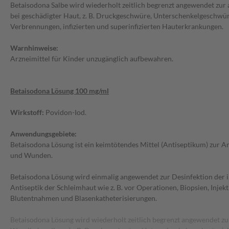
Betaisodona Salbe wird wiederholt zeitlich begrenzt angewendet zu
bei geschädigter Haut, z. B. Druckgeschwüre, Unterschenkelgeschwü
Verbrennungen, infizierten und superinfizierten Hauterkrankungen.
Warnhinweise:
Arzneimittel für Kinder unzugänglich aufbewahren.
Betaisodona Lösung 100 mg/ml
Wirkstoff:
Povidon-Iod.
Anwendungsgebiete:
Betaisodona Lösung ist ein keimtötendes Mittel (Antiseptikum) zur 
und Wunden.
Betaisodona Lösung wird einmalig angewendet zur Desinfektion der 
Antiseptik der Schleimhaut wie z. B. vor Operationen, Biopsien, Injek
Blutentnahmen und Blasenkatheterisierungen.
Betaisodona Lösung wird wiederholt zeitlich begrenzt angewendet zu