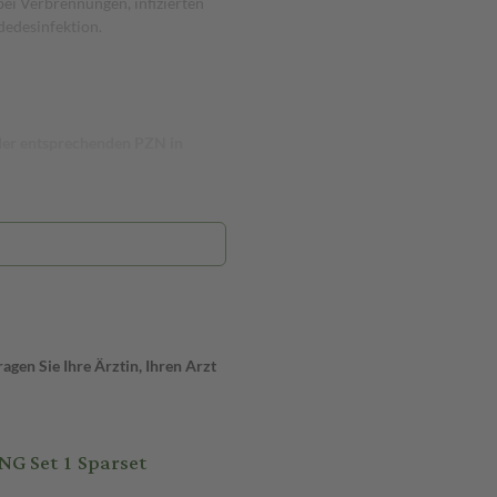
i Verbrennungen, infizierten
dedesinfektion.
 der entsprechenden PZN in
gen Sie Ihre Ärztin, Ihren Arzt
 Set 1 Sparset