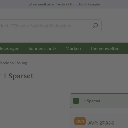
versandkostenfrei
ab 29 € und für E-Rezepte
letzungen
Sonnenschutz
Marken
Themenwelten
isodona Lösung
1 Sparset
1 Sparset
-28%
AVP:
27,83 €