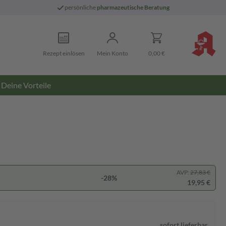
persönliche
pharmazeutische Beratung
Rezept einlösen
Mein Konto
0,00 €
Deine Vorteile
AVP:
27,83 €
-28%
19,95 €
sofort lieferbar