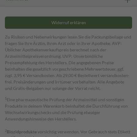
Widerruf erklären
Zu Risiken und Nebenwirkungen lesen Sie die Packungsbeilage und
fragen Sie Ihre Ärztin, Ihren Arzt oder in Ihrer Apotheke. AVP:
Üblicher Apothekenverkaufspreis berechnet nach der
Arzneimittelpreisverordnung. UVP: Unverbindliche
Preisempfehlung des Herstellers. Die angegebenen Preise
beinhalten die gesetzlich vorgeschriebene Mehrwertsteuer, ggf.
zzgl. 3,95 € Versandkosten. Ab 29,00 € Bestell­wert versand­kosten­
frei. Preisänderungen und Irrtümer vorbehalten. Alle Angebote
und Gratis-Beigaben nur solange der Vorrat reicht.
1
Eine pharmazeutische Prüfung der Arzneimittel und sonstigen
Produkte in deinem Warenkorb beinhaltet die Durchführung von
Wechselwirkungschecks und die Prüfung etwaiger
Anwendungshinweise des Herstellers.
2
Biozidprodukte
vorsichtig verwenden. Vor Gebrauch stets Etikett