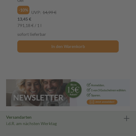
Gel
-10%
UVP:
14,99 €
13,45 €
791,18 € / 1 l
sofort lieferbar
In den Warenkorb
Versandarten
i.d.R. am nächsten Werktag