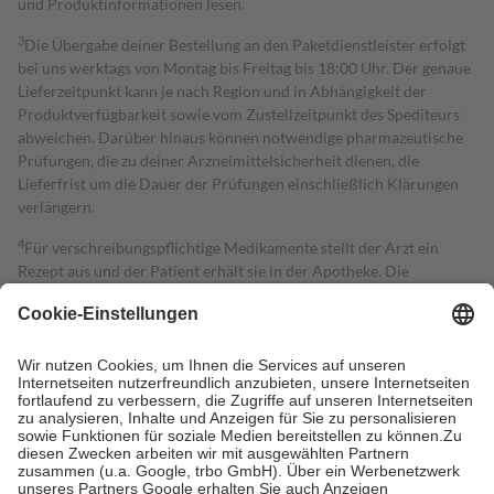
und Produktinformationen lesen.
3
Die Übergabe deiner Bestellung an den Paketdienstleister erfolgt
bei uns werktags von Montag bis Freitag bis 18:00 Uhr. Der genaue
Lieferzeitpunkt kann je nach Region und in Abhängigkeit der
Produktverfügbarkeit sowie vom Zustellzeitpunkt des Spediteurs
abweichen. Darüber hinaus können notwendige pharmazeutische
Prüfungen, die zu deiner Arzneimittelsicherheit dienen, die
Lieferfrist um die Dauer der Prüfungen einschließlich Klärungen
verlängern.
4
Für verschreibungspflichtige Medikamente stellt der Arzt ein
Rezept aus und der Patient erhält sie in der Apotheke. Die
gesetzliche Krankenversicherung übernimmt in der Regel die
Kosten dafür, der Versicherte trägt einen Teil davon als Zuzahlung
mit.
Grundsätzlich leisten Mitglieder Zuzahlungen in Höhe von zehn
Prozent des Abgabepreises,
mindestens
jedoch
fünf Euro
und
höchstens zehn Euro.
Es sind jedoch nie mehr als die tatsächlichen
Kosten der Leistung zu entrichten.
Diese Regeln gelten grundsätzlich auch für Online-Apotheken.
Bei Heilmitteln und häuslicher Krankenpflege beträgt die