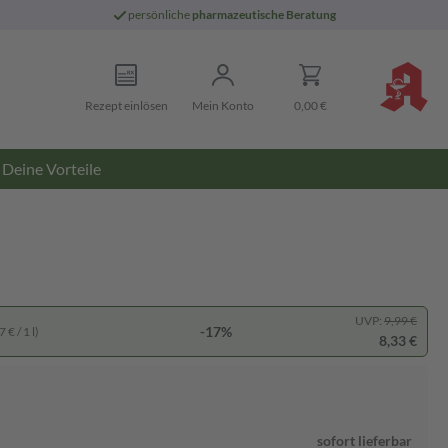
persönliche
pharmazeutische Beratung
Rezept einlösen
Mein Konto
0,00 €
Deine Vorteile
UVP:
9,99 €
-17%
 € / 1 l)
8,33 €
sofort lieferbar