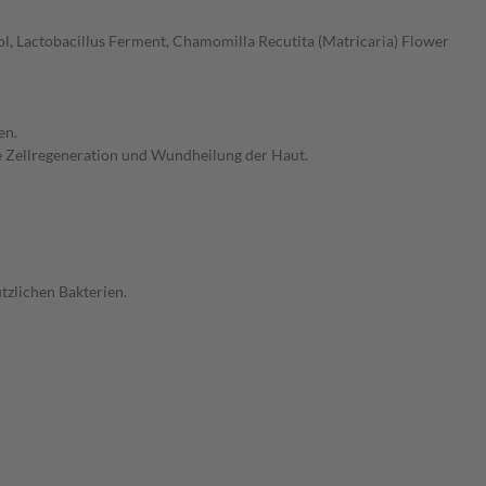
l, Lactobacillus Ferment, Chamomilla Recutita (Matricaria) Flower
en.
e Zellregeneration und Wundheilung der Haut.
tzlichen Bakterien.