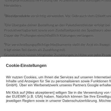
Eine pharmazeutische Prüfung der Arzneimittel und sonstigen Pro
Herstellers.
2
Biozidprodukte
vorsichtig verwenden. Vor Gebrauch stets Etikett u
3
Die Übergabe deiner Bestellung an den Paketdienstleister erfolgt bei
Produktverfügbarkeit sowie vom Zustellzeitpunkt des Spediteurs abwe
Dauer der Prüfungen einschließlich Klärungen verlängern.
4
Für verschreibungspflichtige Medikamente stellt der Arzt ein Rezept 
trägt einen Teil davon als Zuzahlung mit.
Grundsätzlich leisten Mitglieder Zuzahlungen in Höhe von zehn Proz
zu entrichten.
Diese Regeln gelten grundsätzlich auch für Online-Apotheken.
Bei Heilmitteln und häuslicher Krankenpflege beträgt die Zuzahlung 
Um das Engagement der Versicherten für ihre eigene Gesundheit zu stä
• Kindern und Jugendlichen bis zum vollendeten 18. Lebensjahr mit
• Untersuchungen zur Vorsorge und Früherkennung, die von der GKV
• empfohlenen Schutzimpfungen
• Harn- und Blutteststreifen
Wir nutzen Trusted Shops als unabhängigen Dienstleister für die Ein
Informationen findest du hier: https://help.etrusted.com/hc/de/arti