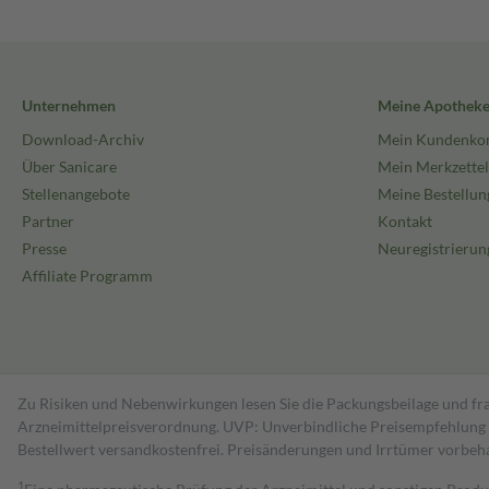
Unternehmen
Meine Apothek
Download-Archiv
Mein Kundenko
Über Sanicare
Mein Merkzettel
Stellenangebote
Meine Bestellun
Partner
Kontakt
Presse
Neuregistrierun
Affiliate Programm
Zu Risiken und Nebenwirkungen lesen Sie die Packungsbeilage und fra
Arzneimittelpreisverordnung. UVP: Unverbindliche Preisempfehlung de
Bestell­wert versand­kosten­frei. Preisänderungen und Irrtümer vorbeh
1