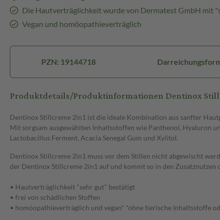
Die Hautverträglichkeit wurde von Dermatest GmbH mit "s
Vegan und homöopathieverträglich
PZN: 19144718
Darreichungsfor
Produktdetails/Produktinformationen Dentinox Stil
Dentinox Stillcreme 2in1 ist die ideale Kombination aus sanfter Haut
Mit sorgsam ausgewählten Inhaltsstoffen wie Panthenol, Hyaluron und 
Lactobacillus Ferment, Acacia Senegal Gum und Xylitol.
Dentinox Stillcreme 2in1 muss vor dem Stillen nicht abgewischt werd
der Dentinox Stillcreme 2in1 auf und kommt so in den Zusatznutzen d
• Hautverträglichkeit "sehr gut" bestätigt
• frei von schädlichen Stoffen
• homöopathieverträglich und vegan* *ohne tierische Inhaltsstoffe od