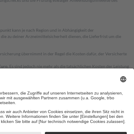
kungschecks und die Prüfung etwaiger Anwendungshinweise des
itpunkt kann je nach Region und in Abhängigkeit der
 zu deiner Arzneimittelsicherheit dienen, die Lieferfrist um die
ersicherung übernimmt in der Regel die Kosten dafür, der Versicherte
Euro.
Es sind jedoch nie mehr als die tatsächlichen Kosten der Leistung
e Zuzahlungen
an bei:
herzustellen, dass es sich um echte Bewertungen handelt. Mehr