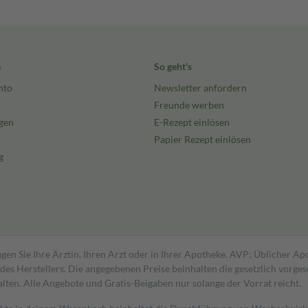
e
So geht's
nto
Newsletter anfordern
Freunde werben
gen
E-Rezept einlösen
Papier Rezept einlösen
g
gen Sie Ihre Ärztin, Ihren Arzt oder in Ihrer Apotheke. AVP: Üblicher A
s Herstellers. Die angegebenen Preise beinhalten die gesetzlich vorgesc
alten. Alle Angebote und Gratis-Beigaben nur solange der Vorrat reicht.