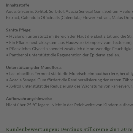
Inhaltsstoffe
Aqua, Glycerin, Xylitol, Sorbitol, Acacia Senegal Gum, Sodium Hyal
Extract, Calendula Officinalis (Calendula) Flower Extract, Malus Dome
Sanfte Pflege:
• Hyaluron unterstützt im Bereich der Haut die Elastizität und die St
• Ein Pflanzenextraktsystem aus Hauswurz (Sempervivum Tectorum), K
• Pflanzliches Glycerin spendet zusätzlich die notwendige Feuchtigkei
• Panthenol unterstützt die Regeneration der Epidermiszellen.
Unterstützung der Mundflora:
• Lactobacillus Ferment stärkt die Mundschleimhautbarriere, beruh
• Acacia Senegal Gum fördert die Remineralisierung der ersten Zäh
• Xylitol unterstützt die Reduzierung des Wachstums von kariesveru
Aufbewahrungshinweise
Nicht über 25 °C lagern. Nicht in der Reichweite von Kindern aufbe
Kundenbewertungen: Dentinox Stillcreme 2in1 30 m