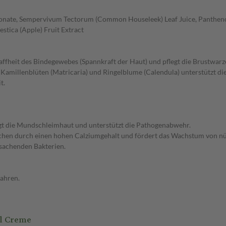
uronate, Sempervivum Tectorum (Common Houseleek) Leaf Juice, Pantheno
stica (Apple) Fruit Extract
raffheit des Bindegewebes (Spannkraft der Haut) und pflegt die Brustwarz
amillenblüten (Matricaria) und Ringelblume (Calendula) unterstützt di
t.
igt die Mundschleimhaut und unterstützt die Pathogenabwehr.
nchen durch einen hohen Calziumgehalt und fördert das Wachstum von nü
rsachenden Bakterien.
wahren.
l Creme