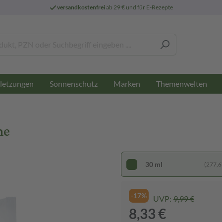
versandkostenfrei
ab 29 € und für E-Rezepte
letzungen
Sonnenschutz
Marken
Themenwelten
me
30 ml
(277,67
-17%
UVP:
9,99 €
8,33 €