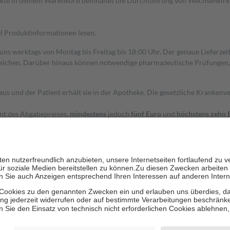
dukte in deinem Warenkorb beinhaltet die Durchführung von Wechselwir
nd Produktinformationen lesen.
 uns werktags von Montag bis Freitag bis 18:00 Uhr. Der genaue Lieferze
ichen. Darüber hinaus können notwendige pharmazeutische Prüfungen, die
aus und der Patient erhält sie in der Apotheke. Die gesetzliche Krankenv
ent des Abgabepreises,
mindestens
jedoch
fünf Euro
und
höchstens zehn 
zehn Prozent der Kosten sowie zehn Euro je Verordnung.
rken und die besondere Stellung der Familie zu unterstützen, fallen
kein
 Ausnahme der Fahrkosten
 getragen werden
holung von Bewertungen. Trusted Shops hat Maßnahmen getroffen, um sic
cles/4419944605341