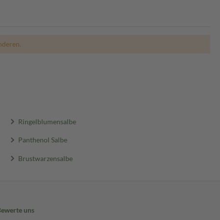
nderen.
Ringelblumensalbe
Panthenol Salbe
Brustwarzensalbe
Bewerte uns