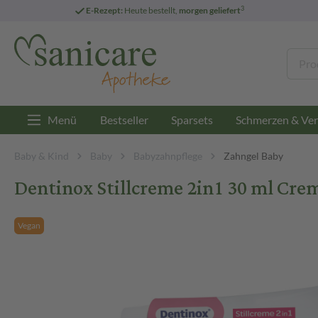
3
E-Rezept:
Heute bestellt,
morgen geliefert
Menü
Bestseller
Sparsets
Schmerzen & Ver
Baby & Kind
Baby
Babyzahnpflege
Zahngel Baby
Dentinox Stillcreme 2in1 30 ml Cre
Vegan