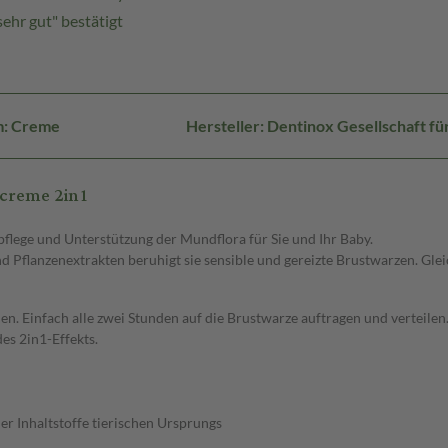
ehr gut" bestätigt
m: Creme
Hersteller: Dentinox Gesellschaft f
lcreme 2in1
pflege und Unterstützung der Mundflora für Sie und Ihr Baby.
Pflanzenextrakten beruhigt sie sensible und gereizte Brustwarzen. Gleic
en. Einfach alle zwei Stunden auf die Brustwarze auftragen und verteil
es 2in1-Effekts.
er Inhaltstoffe tierischen Ursprungs