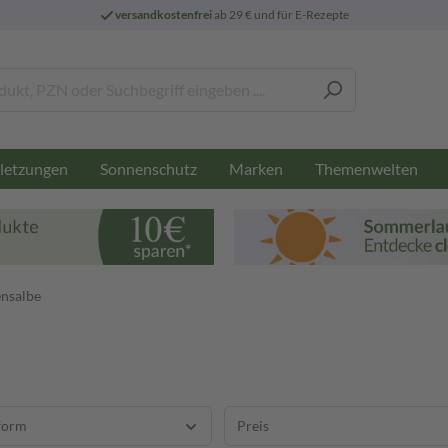
versandkostenfrei
ab 29 € und für E-Rezepte
letzungen
Sonnenschutz
Marken
Themenwelten
nsalbe
form
Preis