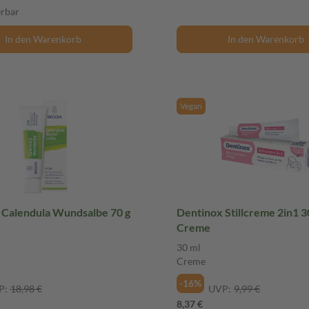
erbar
In den Warenkorb
In den Warenkorb
Vegan
alendula Wundsalbe 70 g
Dentinox Stillcreme 2in1 3
Creme
30 ml
Creme
-16%
P:
18,98 €
UVP:
9,99 €
8,37 €