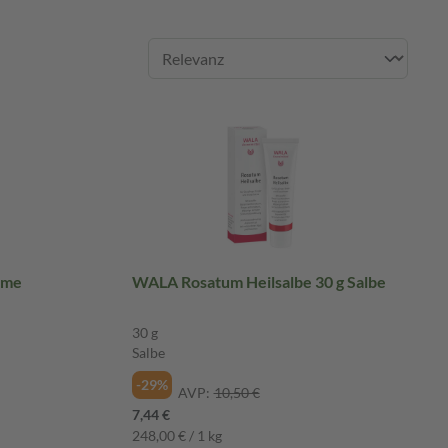
eme
WALA Rosatum Heilsalbe 30 g Salbe
30 g
Salbe
-29%
AVP:
10,50 €
7,44 €
248,00 € / 1 kg