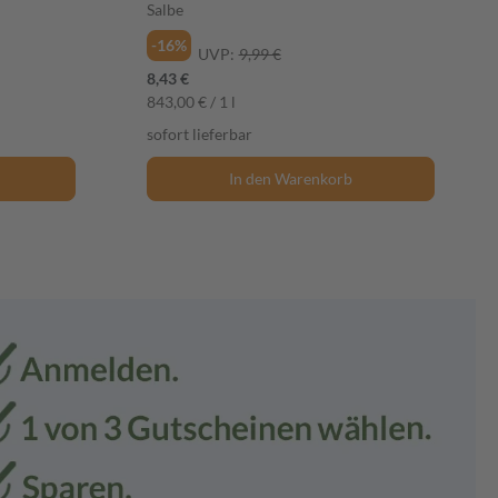
Salbe
-16%
UVP:
9,99 €
8,43 €
843,00 € / 1 l
sofort lieferbar
In den Warenkorb