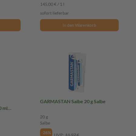
145,00 € / 1 l
sofort lieferbar
In den Warenkorb
GARMASTAN Salbe 20 g Salbe
 ml
20 g
Salbe
-26%
UVP:
11,97 €