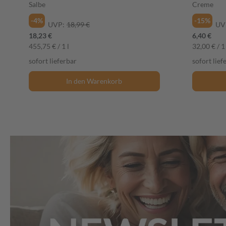
Salbe
Creme
-4%
-15%
UVP:
18,99 €
UV
18,23 €
6,40 €
455,75 € / 1 l
32,00 € / 1 
sofort lieferbar
sofort lief
In den Warenkorb