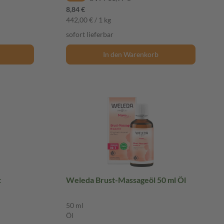
8,84 €
442,00 € / 1 kg
sofort lieferbar
In den Warenkorb
t
Weleda Brust-Massageöl 50 ml Öl
50 ml
Öl