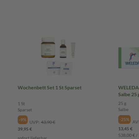
Wochenbett Set 1 St Sparset
WELEDA M
Salbe 25 
25 g
1 St
Salbe
Sparset
-25%
-9%
AV
UVP:
43,90 €
13,45 €
39,95 €
538,00 € / 
sofort lieferbar