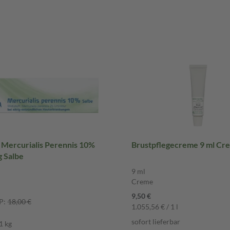
ercurialis Perennis 10%
Brustpflegecreme 9 ml Cr
g Salbe
9 ml
Creme
9,50 €
P:
18,00 €
1.055,56 € / 1 l
sofort lieferbar
1 kg