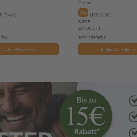
Creme
-5%
P:
7,49 €
UVP:
8,50 €
8,07 €
l
269,00 € / 1 l
erbar
sofort lieferbar
In den Warenkorb
In den Warenkorb