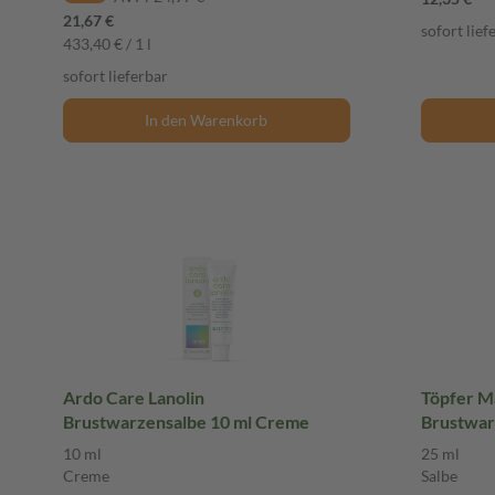
21,67 €
sofort lief
433,40 € / 1 l
sofort lieferbar
In den Warenkorb
Ardo Care Lanolin
Töpfer 
Brustwarzensalbe 10 ml Creme
Brustwar
10 ml
25 ml
Creme
Salbe