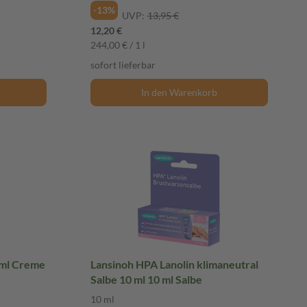
-13%
UVP:
13,95 €
12,20 €
244,00 € / 1 l
sofort lieferbar
In den Warenkorb
ml Creme
Lansinoh HPA Lanolin klimaneutral
Salbe 10 ml 10 ml Salbe
10 ml