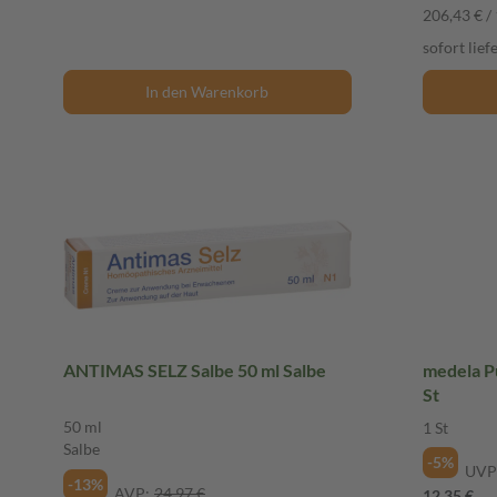
206,43 € / 
sofort lief
In den Warenkorb
ANTIMAS SELZ Salbe 50 ml Salbe
medela Pu
St
50 ml
1 St
Salbe
-5%
UVP
-13%
AVP:
24,97 €
12,35 €