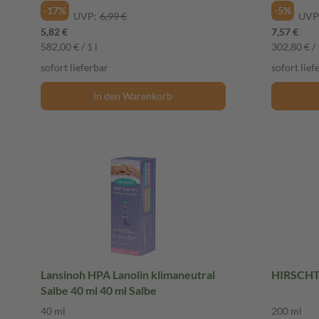
-17%
-5%
UVP:
6,99 €
UVP
5,82 €
7,57 €
582,00 € / 1 l
302,80 € / 
sofort lieferbar
sofort lief
In den Warenkorb
Lansinoh HPA Lanolin klimaneutral
HIRSCHT
Salbe 40 ml 40 ml Salbe
40 ml
200 ml