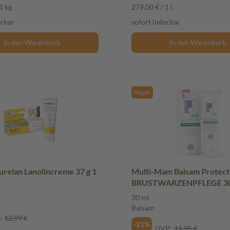
1 kg
279,00 € / 1 l
erbar
sofort lieferbar
In den Warenkorb
In den Warenkorb
Vegan
relan Lanolincreme 37 g 1
Multi-Mam Balsam Protect
BRUSTWARZENPFLEGE 30
Balsam
30 ml
Balsam
:
12,99 €
-21%
UVP:
11,95 €