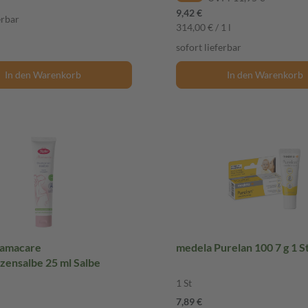
9,42 €
erbar
314,00 € / 1 l
sofort lieferbar
In den Warenkorb
In den Warenkorb
Mamacare
medela Purelan 100 7 g 1 S
zensalbe 25 ml Salbe
1 St
7,89 €