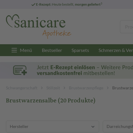
3
E-Rezept:
Heute bestellt,
morgen geliefert
Menü
Bestseller
Sparsets
Schmerzen & Ver
Schwangerschaft
Stillzeit
Brustwarzenpflege
Brustwarze
Brustwarzensalbe
(20 Produkte)
Hersteller
Darreichungs