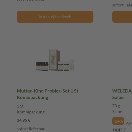
sofort lief
In den Warenkorb
Mutter-Kind Probier-Set 1 St
WELEDA C
Kombipackung
Salbe
70 g
1 St
Salbe
Kombipackung
34,95 €
-24%
AV
sofort lieferbar
14,45 €