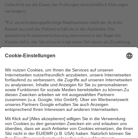
Lieferfrist um die Dauer der Prüfungen einschließlich Klärungen
verlängern.
4
Für verschreibungspflichtige Medikamente stellt der Arzt ein
Rezept aus und der Patient erhält sie in der Apotheke. Die
gesetzliche Krankenversicherung übernimmt in der Regel die
Kosten dafür, der Versicherte trägt einen Teil davon als Zuzahlung
mit.
Grundsätzlich leisten Mitglieder Zuzahlungen in Höhe von zehn
Prozent des Abgabepreises,
mindestens
jedoch
fünf Euro
und
höchstens zehn Euro.
Es sind jedoch nie mehr als die tatsächlichen
Kosten der Leistung zu entrichten.
Diese Regeln gelten grundsätzlich auch für Online-Apotheken.
Bei Heilmitteln und häuslicher Krankenpflege beträgt die
Zuzahlung zehn Prozent der Kosten sowie zehn Euro je
Verordnung.
Um das Engagement der Versicherten für ihre eigene Gesundheit zu
stärken und die besondere Stellung der Familie zu unterstützen,
fallen
keine Zuzahlungen
an bei:
• Kindern und Jugendlichen bis zum vollendeten 18. Lebensjahr
mit Ausnahme der Fahrkosten