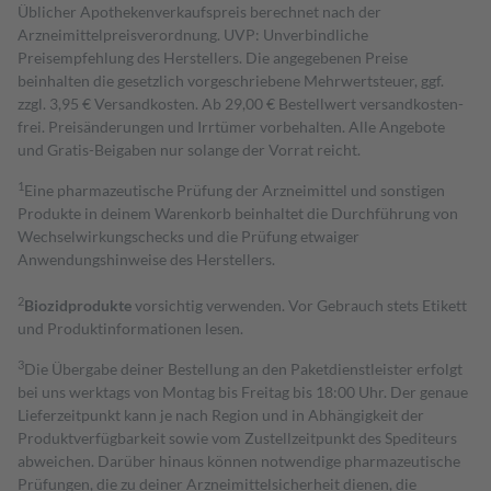
Üblicher Apothekenverkaufspreis berechnet nach der
Arzneimittelpreisverordnung. UVP: Unverbindliche
Preisempfehlung des Herstellers. Die angegebenen Preise
beinhalten die gesetzlich vorgeschriebene Mehrwertsteuer, ggf.
zzgl. 3,95 € Versandkosten. Ab 29,00 € Bestell­wert versand­kosten­
frei. Preisänderungen und Irrtümer vorbehalten. Alle Angebote
und Gratis-Beigaben nur solange der Vorrat reicht.
1
Eine pharmazeutische Prüfung der Arzneimittel und sonstigen
Produkte in deinem Warenkorb beinhaltet die Durchführung von
Wechselwirkungschecks und die Prüfung etwaiger
Anwendungshinweise des Herstellers.
2
Biozidprodukte
vorsichtig verwenden. Vor Gebrauch stets Etikett
und Produktinformationen lesen.
3
Die Übergabe deiner Bestellung an den Paketdienstleister erfolgt
bei uns werktags von Montag bis Freitag bis 18:00 Uhr. Der genaue
Lieferzeitpunkt kann je nach Region und in Abhängigkeit der
Produktverfügbarkeit sowie vom Zustellzeitpunkt des Spediteurs
abweichen. Darüber hinaus können notwendige pharmazeutische
Prüfungen, die zu deiner Arzneimittelsicherheit dienen, die