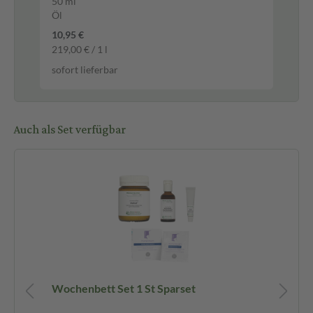
50 ml
70
Öl
Ba
10,95 €
12,
219,00 € / 1 l
185
sofort lieferbar
sof
Auch als Set verfügbar
n 1
Wochenbett Set 1 St Sparset
St
St