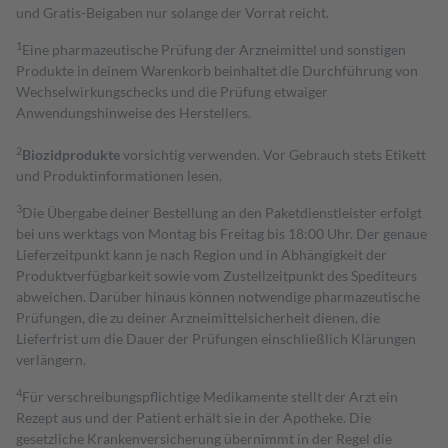
und Gratis-Beigaben nur solange der Vorrat reicht.
1
Eine pharmazeutische Prüfung der Arzneimittel und sonstigen
Produkte in deinem Warenkorb beinhaltet die Durchführung von
Wechselwirkungschecks und die Prüfung etwaiger
Anwendungshinweise des Herstellers.
2
Biozidprodukte
vorsichtig verwenden. Vor Gebrauch stets Etikett
und Produktinformationen lesen.
3
Die Übergabe deiner Bestellung an den Paketdienstleister erfolgt
bei uns werktags von Montag bis Freitag bis 18:00 Uhr. Der genaue
Lieferzeitpunkt kann je nach Region und in Abhängigkeit der
Produktverfügbarkeit sowie vom Zustellzeitpunkt des Spediteurs
abweichen. Darüber hinaus können notwendige pharmazeutische
Prüfungen, die zu deiner Arzneimittelsicherheit dienen, die
Lieferfrist um die Dauer der Prüfungen einschließlich Klärungen
verlängern.
4
Für verschreibungspflichtige Medikamente stellt der Arzt ein
Rezept aus und der Patient erhält sie in der Apotheke. Die
gesetzliche Krankenversicherung übernimmt in der Regel die