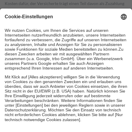
Kosten dafür, der Versicherte trägt einen Teil davon als Zuzahlung
mit.
Grundsätzlich leisten Mitglieder Zuzahlungen in Höhe von zehn
Prozent des Abgabepreises,
mindestens
jedoch
fünf Euro
und
höchstens zehn Euro.
Es sind jedoch nie mehr als die tatsächlichen
Kosten der Leistung zu entrichten.
Diese Regeln gelten grundsätzlich auch für Online-Apotheken.
Bei Heilmitteln und häuslicher Krankenpflege beträgt die
Zuzahlung zehn Prozent der Kosten sowie zehn Euro je
Verordnung.
Um das Engagement der Versicherten für ihre eigene Gesundheit zu
stärken und die besondere Stellung der Familie zu unterstützen,
fallen
keine Zuzahlungen
an bei:
• Kindern und Jugendlichen bis zum vollendeten 18. Lebensjahr
mit Ausnahme der Fahrkosten
• Untersuchungen zur Vorsorge und Früherkennung, die von der
GKV getragen werden
• empfohlenen Schutzimpfungen
• Harn- und Blutteststreifen
Wir nutzen Trusted Shops als unabhängigen Dienstleister für die
Einholung von Bewertungen. Trusted Shops hat Maßnahmen