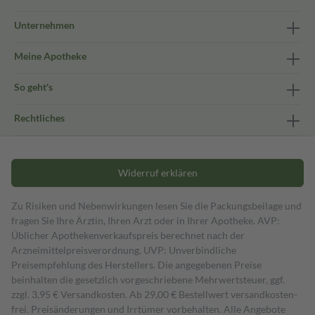
Unternehmen
Meine Apotheke
So geht's
Rechtliches
Widerruf erklären
Zu Risiken und Nebenwirkungen lesen Sie die Packungsbeilage und
fragen Sie Ihre Ärztin, Ihren Arzt oder in Ihrer Apotheke. AVP:
Üblicher Apothekenverkaufspreis berechnet nach der
Arzneimittelpreisverordnung. UVP: Unverbindliche
Preisempfehlung des Herstellers. Die angegebenen Preise
beinhalten die gesetzlich vorgeschriebene Mehrwertsteuer, ggf.
zzgl. 3,95 € Versandkosten. Ab 29,00 € Bestell­wert versand­kosten­
frei. Preisänderungen und Irrtümer vorbehalten. Alle Angebote