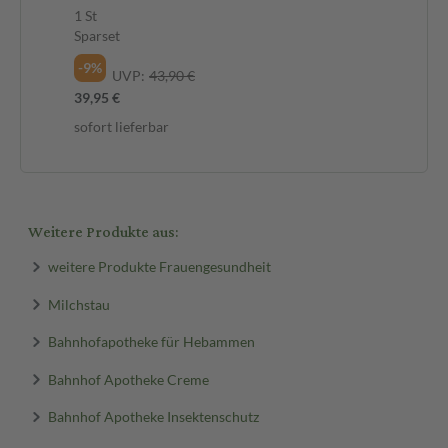
1 St
1 S
Sparset
Spa
-9%
-6
UVP:
43,90 €
39,95 €
52,
sofort lieferbar
sof
Weitere Produkte aus:
weitere Produkte Frauengesundheit
Milchstau
Bahnhofapotheke für Hebammen
Bahnhof Apotheke Creme
Bahnhof Apotheke Insektenschutz