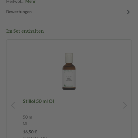
Heilwol…
Mehr
Bewertungen
Im Set enthalten
Stillöl 50 ml Öl
He
50 ml
10
Öl
Vli
16,50 €
5,5