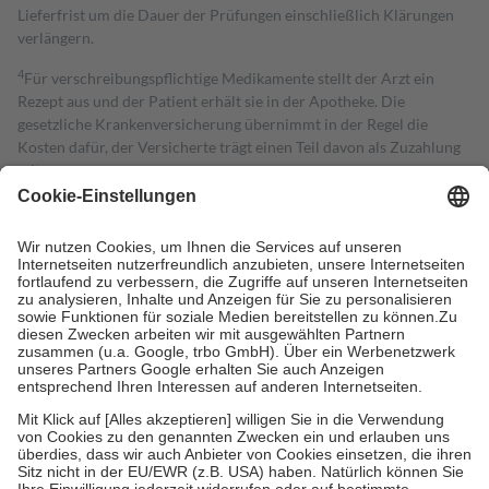
Lieferfrist um die Dauer der Prüfungen einschließlich Klärungen
verlängern.
4
Für verschreibungspflichtige Medikamente stellt der Arzt ein
Rezept aus und der Patient erhält sie in der Apotheke. Die
gesetzliche Krankenversicherung übernimmt in der Regel die
Kosten dafür, der Versicherte trägt einen Teil davon als Zuzahlung
mit.
Grundsätzlich leisten Mitglieder Zuzahlungen in Höhe von zehn
Prozent des Abgabepreises,
mindestens
jedoch
fünf Euro
und
höchstens zehn Euro.
Es sind jedoch nie mehr als die tatsächlichen
Kosten der Leistung zu entrichten.
Diese Regeln gelten grundsätzlich auch für Online-Apotheken.
Bei Heilmitteln und häuslicher Krankenpflege beträgt die
Zuzahlung zehn Prozent der Kosten sowie zehn Euro je
Verordnung.
Um das Engagement der Versicherten für ihre eigene Gesundheit zu
stärken und die besondere Stellung der Familie zu unterstützen,
fallen
keine Zuzahlungen
an bei:
• Kindern und Jugendlichen bis zum vollendeten 18. Lebensjahr
mit Ausnahme der Fahrkosten