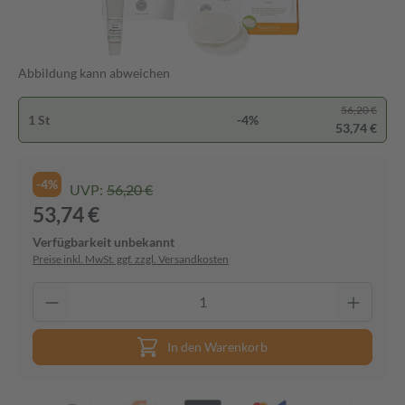
Abbildung kann abweichen
56,20 €
1 St
-4%
53,74 €
-4%
UVP:
56,20 €
53,74 €
Verfügbarkeit unbekannt
Preise inkl. MwSt. ggf. zzgl. Versandkosten
In den Warenkorb