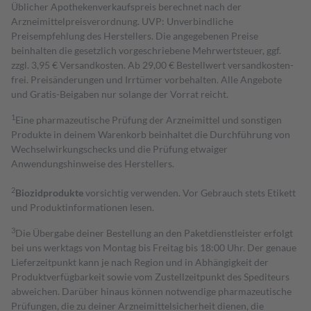
Üblicher Apothekenverkaufspreis berechnet nach der
Arzneimittelpreisverordnung. UVP: Unverbindliche
Preisempfehlung des Herstellers. Die angegebenen Preise
beinhalten die gesetzlich vorgeschriebene Mehrwertsteuer, ggf.
zzgl. 3,95 € Versandkosten. Ab 29,00 € Bestell­wert versand­kosten­
frei. Preisänderungen und Irrtümer vorbehalten. Alle Angebote
und Gratis-Beigaben nur solange der Vorrat reicht.
1
Eine pharmazeutische Prüfung der Arzneimittel und sonstigen
Produkte in deinem Warenkorb beinhaltet die Durchführung von
Wechselwirkungschecks und die Prüfung etwaiger
Anwendungshinweise des Herstellers.
2
Biozidprodukte
vorsichtig verwenden. Vor Gebrauch stets Etikett
und Produktinformationen lesen.
3
Die Übergabe deiner Bestellung an den Paketdienstleister erfolgt
bei uns werktags von Montag bis Freitag bis 18:00 Uhr. Der genaue
Lieferzeitpunkt kann je nach Region und in Abhängigkeit der
Produktverfügbarkeit sowie vom Zustellzeitpunkt des Spediteurs
abweichen. Darüber hinaus können notwendige pharmazeutische
Prüfungen, die zu deiner Arzneimittelsicherheit dienen, die