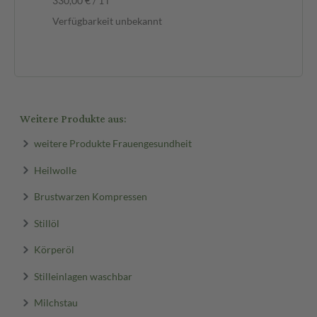
330,00 € / 1 l
55,
Verfügbarkeit unbekannt
Ve
Weitere Produkte aus:
weitere Produkte Frauengesundheit
Heilwolle
Brustwarzen Kompressen
Stillöl
Körperöl
Stilleinlagen waschbar
Milchstau