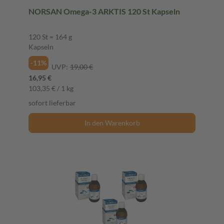
NORSAN Omega-3 ARKTIS 120 St Kapseln
120 St = 164 g
Kapseln
-11%
UVP:
19,00 €
16,95 €
103,35 € / 1 kg
sofort lieferbar
In den Warenkorb