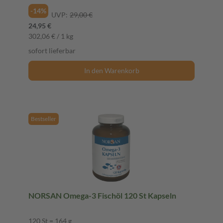
-14%
UVP:
29,00 €
24,95 €
302,06 € / 1 kg
sofort lieferbar
In den Warenkorb
Bestseller
NORSAN Omega-3 Fischöl 120 St Kapseln
120 St = 164 g