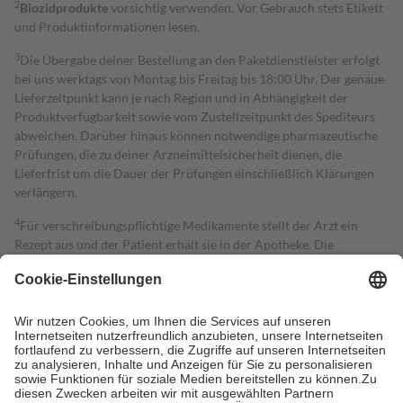
2
Biozidprodukte
vorsichtig verwenden. Vor Gebrauch stets Etikett
und Produktinformationen lesen.
3
Die Übergabe deiner Bestellung an den Paketdienstleister erfolgt
bei uns werktags von Montag bis Freitag bis 18:00 Uhr. Der genaue
Lieferzeitpunkt kann je nach Region und in Abhängigkeit der
Produktverfügbarkeit sowie vom Zustellzeitpunkt des Spediteurs
abweichen. Darüber hinaus können notwendige pharmazeutische
Prüfungen, die zu deiner Arzneimittelsicherheit dienen, die
Lieferfrist um die Dauer der Prüfungen einschließlich Klärungen
verlängern.
4
Für verschreibungspflichtige Medikamente stellt der Arzt ein
Rezept aus und der Patient erhält sie in der Apotheke. Die
gesetzliche Krankenversicherung übernimmt in der Regel die
Kosten dafür, der Versicherte trägt einen Teil davon als Zuzahlung
mit.
Grundsätzlich leisten Mitglieder Zuzahlungen in Höhe von zehn
Prozent des Abgabepreises,
mindestens
jedoch
fünf Euro
und
höchstens zehn Euro.
Es sind jedoch nie mehr als die tatsächlichen
Kosten der Leistung zu entrichten.
Diese Regeln gelten grundsätzlich auch für Online-Apotheken.