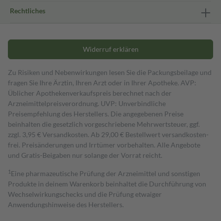
Rechtliches
Widerruf erklären
Zu Risiken und Nebenwirkungen lesen Sie die Packungsbeilage und
fragen Sie Ihre Ärztin, Ihren Arzt oder in Ihrer Apotheke. AVP:
Üblicher Apothekenverkaufspreis berechnet nach der
Arzneimittelpreisverordnung. UVP: Unverbindliche
Preisempfehlung des Herstellers. Die angegebenen Preise
beinhalten die gesetzlich vorgeschriebene Mehrwertsteuer, ggf.
zzgl. 3,95 € Versandkosten. Ab 29,00 € Bestell­wert versand­kosten­
frei. Preisänderungen und Irrtümer vorbehalten. Alle Angebote
und Gratis-Beigaben nur solange der Vorrat reicht.
1
Eine pharmazeutische Prüfung der Arzneimittel und sonstigen
Produkte in deinem Warenkorb beinhaltet die Durchführung von
Wechselwirkungschecks und die Prüfung etwaiger
Anwendungshinweise des Herstellers.