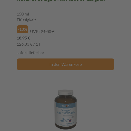
150 ml
Flüssigkeit
-10%
UVP:
21,00 €
18,95 €
126,33 € / 1 l
sofort lieferbar
In den Warenkorb