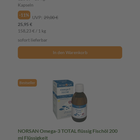
Kapseln
-11%
UVP:
29,00 €
25,95 €
158,23 € / 1 kg
sofort lieferbar
In den Warenkorb
Bestseller
NORSAN Omega-3 TOTAL flüssig Fischöl 200
ml Flüssigkeit