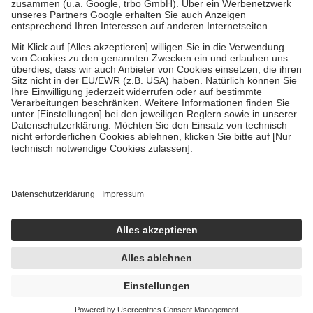
Bei Heilmitteln und häuslicher Krankenpflege beträgt die
Zuzahlung zehn Prozent der Kosten sowie zehn Euro je
Verordnung.
Um das Engagement der Versicherten für ihre eigene Gesundheit zu
stärken und die besondere Stellung der Familie zu unterstützen,
fallen
keine Zuzahlungen
an bei:
• Kindern und Jugendlichen bis zum vollendeten 18. Lebensjahr
mit Ausnahme der Fahrkosten
• Untersuchungen zur Vorsorge und Früherkennung, die von der
GKV getragen werden
• empfohlenen Schutzimpfungen
• Harn- und Blutteststreifen
Wir nutzen Trusted Shops als unabhängigen Dienstleister für die
Einholung von Bewertungen. Trusted Shops hat Maßnahmen
getroffen, um sicherzustellen, dass es sich um echte Bewertungen
handelt. Mehr Informationen findest du hier:
https://help.etrusted.com/hc/de/articles/4419944605341
Einige Bilder und Inhalte wurden unter Zuhilfenahme künstlicher
Intelligenz erstellt.