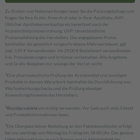
Zu Risiken und Nebenwirkungen lesen Sie die Packungsbeilage und
fragen Sie Ihre Ärztin, Ihren Arzt oder in Ihrer Apotheke. AVP:
Üblicher Apothekenverkaufspreis berechnet nach der
Arzneimittelpreisverordnung. UVP: Unverbindliche
Preisempfehlung des Herstellers. Die angegebenen Preise
beinhalten die gesetzlich vorgeschriebene Mehrwertsteuer, ggf.
zzgl. 3,95 € Versandkosten. Ab 29,00 € Bestell­wert versand­kosten­
frei. Preisänderungen und Irrtümer vorbehalten. Alle Angebote
und Gratis-Beigaben nur solange der Vorrat reicht.
1
Eine pharmazeutische Prüfung der Arzneimittel und sonstigen
Produkte in deinem Warenkorb beinhaltet die Durchführung von
Wechselwirkungschecks und die Prüfung etwaiger
Anwendungshinweise des Herstellers.
2
Biozidprodukte
vorsichtig verwenden. Vor Gebrauch stets Etikett
und Produktinformationen lesen.
3
Die Übergabe deiner Bestellung an den Paketdienstleister erfolgt
bei uns werktags von Montag bis Freitag bis 18:00 Uhr. Der genaue
Lieferzeitpunkt kann je nach Region und in Abhängigkeit der