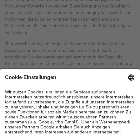
Produktverfügbarkeit sowie vom Zustellzeitpunkt des Spediteurs
abweichen. Darüber hinaus können notwendige pharmazeutische
Prüfungen, die zu deiner Arzneimittelsicherheit dienen, die
Lieferfrist um die Dauer der Prüfungen einschließlich Klärungen
verlängern.
4
Für verschreibungspflichtige Medikamente stellt der Arzt ein
Rezept aus und der Patient erhält sie in der Apotheke. Die
gesetzliche Krankenversicherung übernimmt in der Regel die
Kosten dafür, der Versicherte trägt einen Teil davon als Zuzahlung
mit.
Grundsätzlich leisten Mitglieder Zuzahlungen in Höhe von zehn
Prozent des Abgabepreises,
mindestens
jedoch
fünf Euro
und
höchstens zehn Euro.
Es sind jedoch nie mehr als die tatsächlichen
Kosten der Leistung zu entrichten.
Diese Regeln gelten grundsätzlich auch für Online-Apotheken.
Bei Heilmitteln und häuslicher Krankenpflege beträgt die
Zuzahlung zehn Prozent der Kosten sowie zehn Euro je
Verordnung.
Um das Engagement der Versicherten für ihre eigene Gesundheit zu
stärken und die besondere Stellung der Familie zu unterstützen,