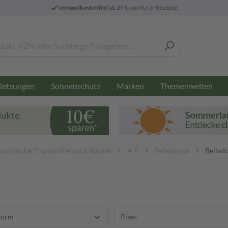
versandkostenfrei
ab 29 € und für E-Rezepte
letzungen
Sonnenschutz
Marken
Themenwelten
athische Einzelmittel nach Namen
A-E
Belladonna
Bellad
form
Preis