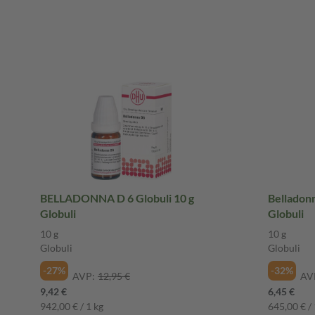
BELLADONNA D 6 Globuli 10 g
Belladonn
Globuli
Globuli
10 g
10 g
Globuli
Globuli
-27%
-32%
AVP:
12,95 €
AV
9,42 €
6,45 €
942,00 € / 1 kg
645,00 € / 