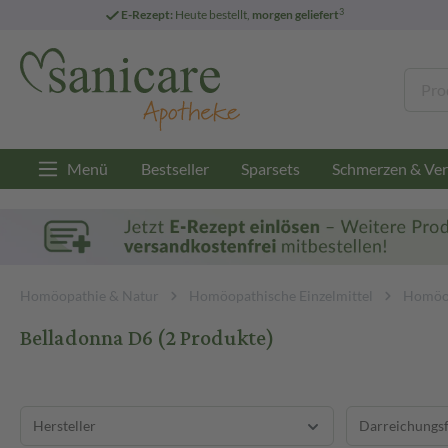
3
E-Rezept:
Heute bestellt,
morgen geliefert
Menü
Bestseller
Sparsets
Schmerzen & Ver
Homöopathie & Natur
Homöopathische Einzelmittel
Homöop
Belladonna D6
(2 Produkte)
Hersteller
Darreichungs