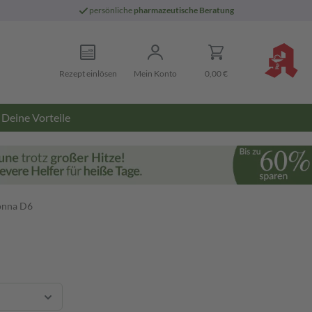
persönliche
pharmazeutische Beratung
Rezept einlösen
Mein Konto
0,00 €
Deine Vorteile
onna D6