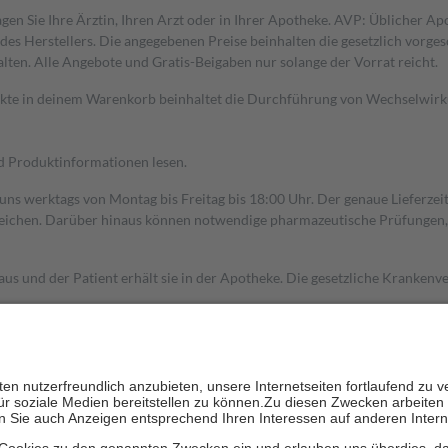
gen Sie Ihre Ärztin, Ihren Arzt oder in Ihrer Apotheke. AVP: Üblicher A
s Herstellers. Die angegebenen Preise beinhalten die gesetzlich vorgesc
alten. Alle Angebote und Gratis-Beigaben nur solange der Vorrat reicht.
dukte in deinem Warenkorb beinhaltet die Durchführung von Wechselwir
nd Produktinformationen lesen.
 uns werktags von Montag bis Freitag bis 18:00 Uhr. Der genaue Lieferze
ichen. Darüber hinaus können notwendige pharmazeutische Prüfungen, die
aus und der Patient erhält sie in der Apotheke. Die gesetzliche Krankenv
ent des Abgabepreises,
mindestens
jedoch
fünf Euro
und
höchstens zehn 
zehn Prozent der Kosten sowie zehn Euro je Verordnung.
rken und die besondere Stellung der Familie zu unterstützen, fallen
kein
 Ausnahme der Fahrkosten
 getragen werden