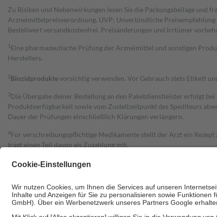
Zu Risiken und Nebenwirkungen lesen Sie die Packungsbeilage und fra
Arzneimittelpreisverordnung. UVP: Unverbindliche Preisempfehlung de
Bestell­wert versand­kosten­frei. Preisänderungen und Irrtümer vorbeh
1
Eine pharmazeutische Prüfung der Arzneimittel und sonstigen Pro
Herstellers.
2
Biozidprodukte
vorsichtig verwenden. Vor Gebrauch stets Etikett u
3
Die Übergabe deiner Bestellung an den Paketdienstleister erfolgt bei
Produktverfügbarkeit sowie vom Zustellzeitpunkt des Spediteurs abwe
Dauer der Prüfungen einschließlich Klärungen verlängern.
4
Für verschreibungspflichtige Medikamente stellt der Arzt ein Rezept 
trägt einen Teil davon als Zuzahlung mit.
Grundsätzlich leisten Mitglieder Zuzahlungen in Höhe von zehn Proz
zu entrichten.
Diese Regeln gelten grundsätzlich auch für Online-Apotheken.
Bei Heilmitteln und häuslicher Krankenpflege beträgt die Zuzahlung 
Um das Engagement der Versicherten für ihre eigene Gesundheit zu stä
• Kindern und Jugendlichen bis zum vollendeten 18. Lebensjahr mit
• Untersuchungen zur Vorsorge und Früherkennung, die von der GKV