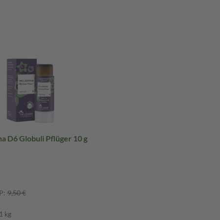
a D6 Globuli Pflüger 10 g
P:
9,50 €
1 kg