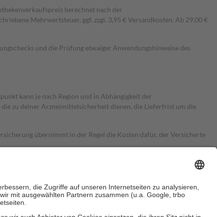
pothekenverkaufspreis berechnet nach der
hriebene Mehrwertsteuer, ggf. zzgl. 3,95 € Versandkosten. Ab 29,00 €
kungschecks und die Prüfung etwaiger Anwendungshinweise des
itpunkt kann je nach Region und in Abhängigkeit der
 zu deiner Arzneimittelsicherheit dienen, die Lieferfrist um die
ersicherung übernimmt in der Regel die Kosten dafür, der Versicherte
Euro.
Es sind jedoch nie mehr als die tatsächlichen Kosten der Leistung
e Zuzahlungen
an bei: