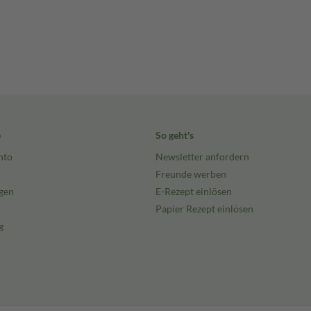
e
So geht's
nto
Newsletter anfordern
Freunde werben
gen
E-Rezept einlösen
Papier Rezept einlösen
g