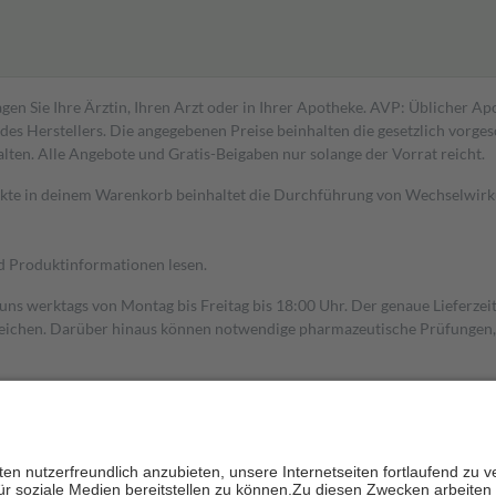
gen Sie Ihre Ärztin, Ihren Arzt oder in Ihrer Apotheke. AVP: Üblicher A
s Herstellers. Die angegebenen Preise beinhalten die gesetzlich vorgesc
alten. Alle Angebote und Gratis-Beigaben nur solange der Vorrat reicht.
dukte in deinem Warenkorb beinhaltet die Durchführung von Wechselwir
nd Produktinformationen lesen.
 uns werktags von Montag bis Freitag bis 18:00 Uhr. Der genaue Lieferze
ichen. Darüber hinaus können notwendige pharmazeutische Prüfungen, die
aus und der Patient erhält sie in der Apotheke. Die gesetzliche Krankenv
ent des Abgabepreises,
mindestens
jedoch
fünf Euro
und
höchstens zehn 