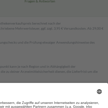
Fragen & Antworten
pothekenverkaufspreis berechnet nach der
hriebene Mehrwertsteuer, ggf. zzgl. 3,95 € Versandkosten. Ab 29,00 €
kungschecks und die Prüfung etwaiger Anwendungshinweise des
itpunkt kann je nach Region und in Abhängigkeit der
 zu deiner Arzneimittelsicherheit dienen, die Lieferfrist um die
ersicherung übernimmt in der Regel die Kosten dafür, der Versicherte
Euro.
Es sind jedoch nie mehr als die tatsächlichen Kosten der Leistung