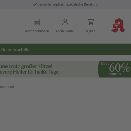
persönliche
pharmazeutische Beratung
Rezept einlösen
Mein Konto
0,00 €
Deine Vorteile
ahnemanni