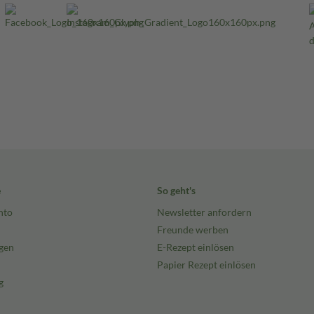
e
So geht's
nto
Newsletter anfordern
Freunde werben
gen
E-Rezept einlösen
Papier Rezept einlösen
g