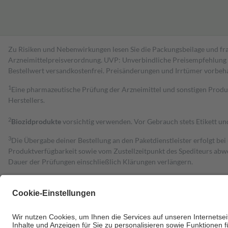
Zu Risiken und Nebenwirkungen lesen Sie die Packungsbeilage und fra
Arzneimittelpreisverordnung. UVP: Unverbindliche Preisempfehlung de
Bestell­wert versand­kosten­frei. Preisänderungen und Irrtümer vorbeh
1
Eine pharmazeutische Prüfung der Arzneimittel und sonstigen Pro
Herstellers.
2
Biozidprodukte
vorsichtig verwenden. Vor Gebrauch stets Etikett u
3
Die Übergabe deiner Bestellung an den Paketdienstleister erfolgt bei
Produktverfügbarkeit sowie vom Zustellzeitpunkt des Spediteurs abwe
Dauer der Prüfungen einschließlich Klärungen verlängern.
4
Für verschreibungspflichtige Medikamente stellt der Arzt ein Rezept 
trägt einen Teil davon als Zuzahlung mit.
Grundsätzlich leisten Mitglieder Zuzahlungen in Höhe von zehn Proz
zu entrichten.
Diese Regeln gelten grundsätzlich auch für Online-Apotheken.