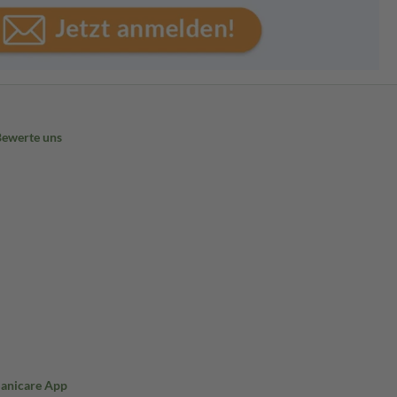
Bewerte uns
Sanicare App