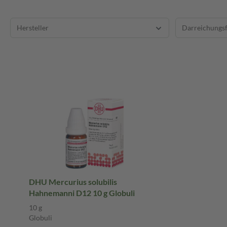
Hersteller
Darreichungs
DHU Mercurius solubilis
Hahnemanni D12 10 g Globuli
10 g
Globuli