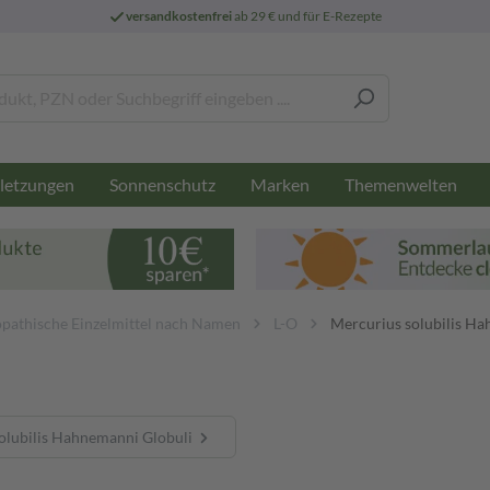
versandkostenfrei
ab 29 € und für E-Rezepte
letzungen
Sonnenschutz
Marken
Themenwelten
athische Einzelmittel nach Namen
L-O
Mercurius solubilis H
olubilis Hahnemanni Globuli