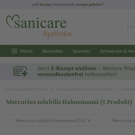
3
E-Rezept:
Heute bestellt,
morgen geliefert
Menü
Bestseller
Sparsets
Schmerzen & Ver
Homöopathie & Natur
Homöopathische Einzelmittel
Homöop
Mercurius solubilis Hahnemanni
(1 Produkt)
Mercurius solubilis Hahnemanni D12
Mercurius s