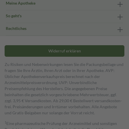
Meine Apotheke
So geht's
Rechtliches
Widerruf erklären
Zu Risiken und Nebenwirkungen lesen Sie die Packungsbeilage und
fragen Sie Ihre Ärztin, Ihren Arzt oder in Ihrer Apotheke. AVP:
Üblicher Apothekenverkaufspreis berechnet nach der
Arzneimittelpreisverordnung. UVP: Unverbindliche
Preisempfehlung des Herstellers. Die angegebenen Preise
beinhalten die gesetzlich vorgeschriebene Mehrwertsteuer, ggf.
zzgl. 3,95 € Versandkosten. Ab 29,00 € Bestell­wert versand­kosten­
frei. Preisänderungen und Irrtümer vorbehalten. Alle Angebote
und Gratis-Beigaben nur solange der Vorrat reicht.
1
Eine pharmazeutische Prüfung der Arzneimittel und sonstigen