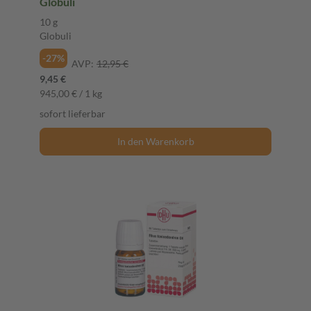
Globuli
10 g
Globuli
-27%
AVP:
12,95 €
9,45 €
945,00 € / 1 kg
sofort lieferbar
In den Warenkorb