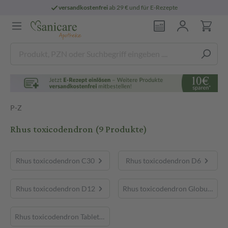
versandkostenfrei
ab 29 € und für E-Rezepte
P-Z
Rhus toxicodendron
(9 Produkte)
Rhus toxicodendron C30
Rhus toxicodendron D6
Rhus toxicodendron D12
Rhus toxicodendron Globuli
Rhus toxicodendron Tabletten