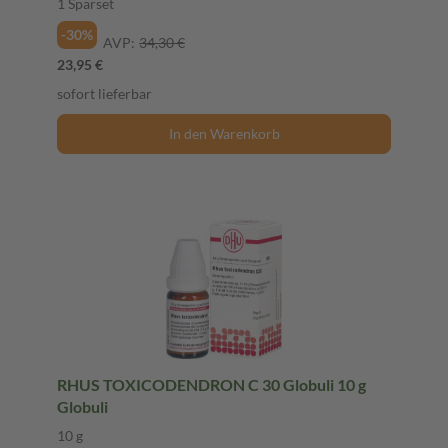
1 Sparset
-30%
AVP:
34,30 €
23,95 €
sofort lieferbar
In den Warenkorb
RHUS TOXICODENDRON C 30 Globuli 10 g
Globuli
10 g