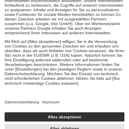
Prozent des Abgabepreises,
mindestens
jedoch
fünf Euro
und
höchstens zehn Euro.
Es sind jedoch nie mehr als die tatsächlichen
Kosten der Leistung zu entrichten.
Diese Regeln gelten grundsätzlich auch für Online-Apotheken.
Bei Heilmitteln und häuslicher Krankenpflege beträgt die
Zuzahlung zehn Prozent der Kosten sowie zehn Euro je
Verordnung.
Um das Engagement der Versicherten für ihre eigene Gesundheit zu
stärken und die besondere Stellung der Familie zu unterstützen,
fallen
keine Zuzahlungen
an bei:
• Kindern und Jugendlichen bis zum vollendeten 18. Lebensjahr
mit Ausnahme der Fahrkosten
• Untersuchungen zur Vorsorge und Früherkennung, die von der
GKV getragen werden
• empfohlenen Schutzimpfungen
• Harn- und Blutteststreifen
Wir nutzen Trusted Shops als unabhängigen Dienstleister für die
Einholung von Bewertungen. Trusted Shops hat Maßnahmen
getroffen, um sicherzustellen, dass es sich um echte Bewertungen
handelt. Mehr Informationen findest du hier:
https://help.etrusted.com/hc/de/articles/4419944605341