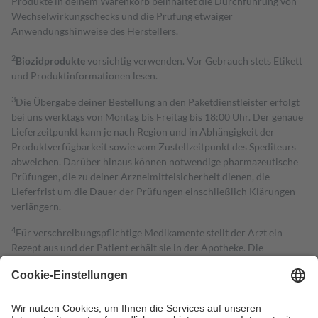
Produkte in deinem Warenkorb beinhaltet die Durchführung von
Wechselwirkungschecks und die Prüfung etwaiger
Anwendungshinweise des Herstellers.
2
Biozidprodukte
vorsichtig verwenden. Vor Gebrauch stets Etikett
und Produktinformationen lesen.
3
Die Übergabe deiner Bestellung an den Paketdienstleister erfolgt
bei uns werktags von Montag bis Freitag bis 18:00 Uhr. Der genaue
Lieferzeitpunkt kann je nach Region und in Abhängigkeit der
Produktverfügbarkeit sowie vom Zustellzeitpunkt des Spediteurs
abweichen. Darüber hinaus können notwendige pharmazeutische
Prüfungen, die zu deiner Arzneimittelsicherheit dienen, die
Lieferfrist um die Dauer der Prüfungen einschließlich Klärungen
verlängern.
4
Für verschreibungspflichtige Medikamente stellt der Arzt ein
Rezept aus und der Patient erhält sie in der Apotheke. Die
gesetzliche Krankenversicherung übernimmt in der Regel die
Kosten dafür, der Versicherte trägt einen Teil davon als Zuzahlung
mit.
Grundsätzlich leisten Mitglieder Zuzahlungen in Höhe von zehn