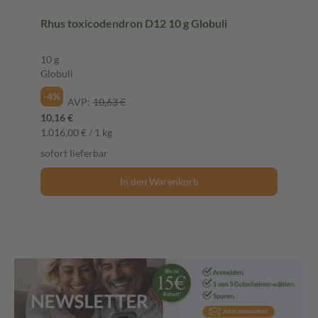
Rhus toxicodendron D12 10 g Globuli
10 g
Globuli
-4%
AVP:
10,63 €
10,16 €
1.016,00 € / 1 kg
sofort lieferbar
In den Warenkorb