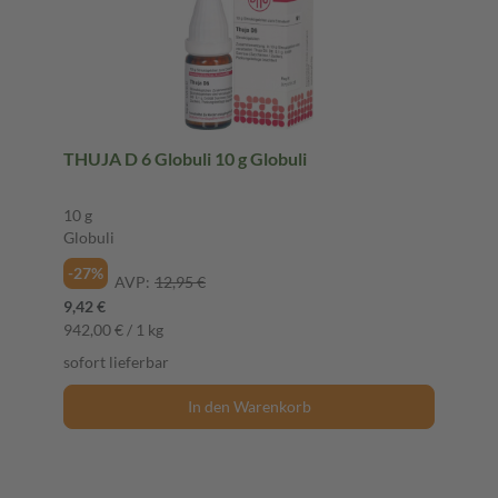
THUJA D 6 Globuli 10 g Globuli
10 g
Globuli
-27%
AVP:
12,95 €
9,42 €
942,00 € / 1 kg
sofort lieferbar
In den Warenkorb