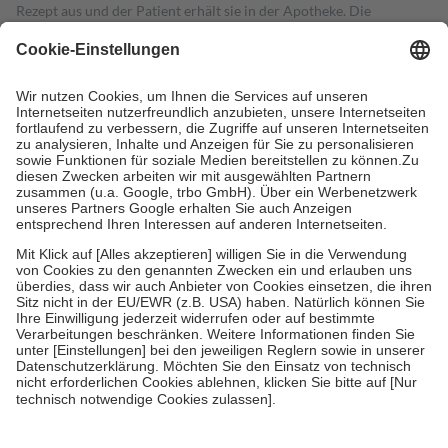
Rezept aus und der Patient erhält sie in der Apotheke. Die
gesetzliche Krankenversicherung übernimmt in der Regel die
Kosten dafür, der Versicherte trägt einen Teil davon als Zuzahlung
mit.
Grundsätzlich leisten Mitglieder Zuzahlungen in Höhe von zehn
Prozent des Abgabepreises,
mindestens
jedoch
fünf Euro
und
höchstens zehn Euro.
Es sind jedoch nie mehr als die tatsächlichen
Kosten der Leistung zu entrichten.
Diese Regeln gelten grundsätzlich auch für Online-Apotheken.
Bei Heilmitteln und häuslicher Krankenpflege beträgt die
Zuzahlung zehn Prozent der Kosten sowie zehn Euro je
Verordnung.
Um das Engagement der Versicherten für ihre eigene Gesundheit zu
stärken und die besondere Stellung der Familie zu unterstützen,
fallen
keine Zuzahlungen
an bei:
• Kindern und Jugendlichen bis zum vollendeten 18. Lebensjahr
mit Ausnahme der Fahrkosten
• Untersuchungen zur Vorsorge und Früherkennung, die von der
GKV getragen werden
• empfohlenen Schutzimpfungen
• Harn- und Blutteststreifen