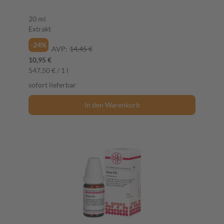
20 ml
Extrakt
-24%
AVP:
14,45 €
10,95 €
547,50 € / 1 l
sofort lieferbar
In den Warenkorb