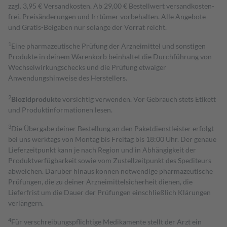
zzgl. 3,95 € Versandkosten. Ab 29,00 € Bestell­wert versand­kosten­
frei. Preisänderungen und Irrtümer vorbehalten. Alle Angebote
und Gratis-Beigaben nur solange der Vorrat reicht.
1
Eine pharmazeutische Prüfung der Arzneimittel und sonstigen
Produkte in deinem Warenkorb beinhaltet die Durchführung von
Wechselwirkungschecks und die Prüfung etwaiger
Anwendungshinweise des Herstellers.
2
Biozidprodukte
vorsichtig verwenden. Vor Gebrauch stets Etikett
und Produktinformationen lesen.
3
Die Übergabe deiner Bestellung an den Paketdienstleister erfolgt
bei uns werktags von Montag bis Freitag bis 18:00 Uhr. Der genaue
Lieferzeitpunkt kann je nach Region und in Abhängigkeit der
Produktverfügbarkeit sowie vom Zustellzeitpunkt des Spediteurs
abweichen. Darüber hinaus können notwendige pharmazeutische
Prüfungen, die zu deiner Arzneimittelsicherheit dienen, die
Lieferfrist um die Dauer der Prüfungen einschließlich Klärungen
verlängern.
4
Für verschreibungspflichtige Medikamente stellt der Arzt ein