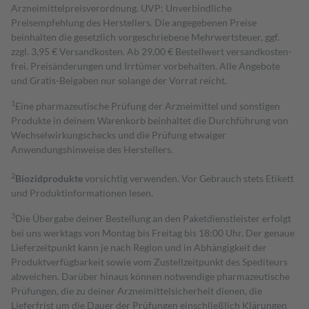
Arzneimittelpreisverordnung. UVP: Unverbindliche
Preisempfehlung des Herstellers. Die angegebenen Preise
beinhalten die gesetzlich vorgeschriebene Mehrwertsteuer, ggf.
zzgl. 3,95 € Versandkosten. Ab 29,00 € Bestell­wert versand­kosten­
frei. Preisänderungen und Irrtümer vorbehalten. Alle Angebote
und Gratis-Beigaben nur solange der Vorrat reicht.
1
Eine pharmazeutische Prüfung der Arzneimittel und sonstigen
Produkte in deinem Warenkorb beinhaltet die Durchführung von
Wechselwirkungschecks und die Prüfung etwaiger
Anwendungshinweise des Herstellers.
2
Biozidprodukte
vorsichtig verwenden. Vor Gebrauch stets Etikett
und Produktinformationen lesen.
3
Die Übergabe deiner Bestellung an den Paketdienstleister erfolgt
bei uns werktags von Montag bis Freitag bis 18:00 Uhr. Der genaue
Lieferzeitpunkt kann je nach Region und in Abhängigkeit der
Produktverfügbarkeit sowie vom Zustellzeitpunkt des Spediteurs
abweichen. Darüber hinaus können notwendige pharmazeutische
Prüfungen, die zu deiner Arzneimittelsicherheit dienen, die
Lieferfrist um die Dauer der Prüfungen einschließlich Klärungen