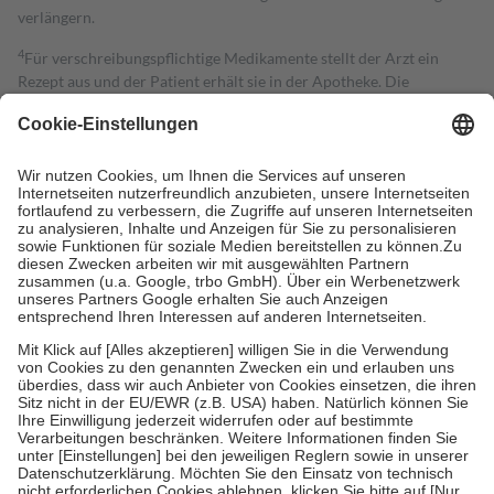
verlängern.
4
Für verschreibungspflichtige Medikamente stellt der Arzt ein
Rezept aus und der Patient erhält sie in der Apotheke. Die
gesetzliche Krankenversicherung übernimmt in der Regel die
Kosten dafür, der Versicherte trägt einen Teil davon als Zuzahlung
mit.
Grundsätzlich leisten Mitglieder Zuzahlungen in Höhe von zehn
Prozent des Abgabepreises,
mindestens
jedoch
fünf Euro
und
höchstens zehn Euro.
Es sind jedoch nie mehr als die tatsächlichen
Kosten der Leistung zu entrichten.
Diese Regeln gelten grundsätzlich auch für Online-Apotheken.
Bei Heilmitteln und häuslicher Krankenpflege beträgt die
Zuzahlung zehn Prozent der Kosten sowie zehn Euro je
Verordnung.
Um das Engagement der Versicherten für ihre eigene Gesundheit zu
stärken und die besondere Stellung der Familie zu unterstützen,
fallen
keine Zuzahlungen
an bei:
• Kindern und Jugendlichen bis zum vollendeten 18. Lebensjahr
mit Ausnahme der Fahrkosten
• Untersuchungen zur Vorsorge und Früherkennung, die von der