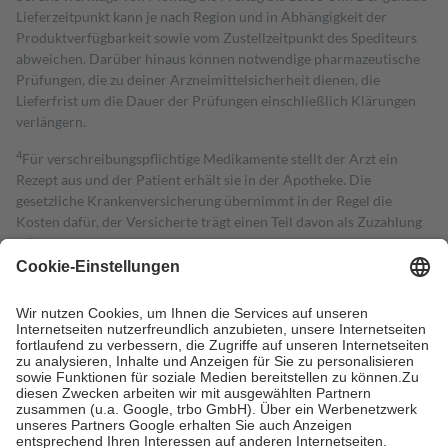
Lieferzeitpunkt kann je nach Region und in Abhängigkeit der
Produktverfügbarkeit sowie vom Zustellzeitpunkt des Spediteurs
abweichen. Darüber hinaus können notwendige pharmazeutische
Prüfungen, die zu deiner Arzneimittelsicherheit dienen, die
Lieferfrist um die Dauer der Prüfungen einschließlich Klärungen
verlängern.
4
Für verschreibungspflichtige Medikamente stellt der Arzt ein
Rezept aus und der Patient erhält sie in der Apotheke. Die
gesetzliche Krankenversicherung übernimmt in der Regel die
Kosten dafür, der Versicherte trägt einen Teil davon als Zuzahlung
mit.
Grundsätzlich leisten Mitglieder Zuzahlungen in Höhe von zehn
Prozent des Abgabepreises,
mindestens
jedoch
fünf Euro
und
höchstens zehn Euro.
Es sind jedoch nie mehr als die tatsächlichen
Kosten der Leistung zu entrichten.
Diese Regeln gelten grundsätzlich auch für Online-Apotheken.
Bei Heilmitteln und häuslicher Krankenpflege beträgt die
Zuzahlung zehn Prozent der Kosten sowie zehn Euro je
Verordnung.
Um das Engagement der Versicherten für ihre eigene Gesundheit zu