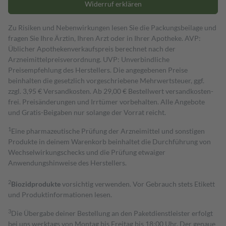
Widerruf erklären
Zu Risiken und Nebenwirkungen lesen Sie die Packungsbeilage und
fragen Sie Ihre Ärztin, Ihren Arzt oder in Ihrer Apotheke. AVP:
Üblicher Apothekenverkaufspreis berechnet nach der
Arzneimittelpreisverordnung. UVP: Unverbindliche
Preisempfehlung des Herstellers. Die angegebenen Preise
beinhalten die gesetzlich vorgeschriebene Mehrwertsteuer, ggf.
zzgl. 3,95 € Versandkosten. Ab 29,00 € Bestell­wert versand­kosten­
frei. Preisänderungen und Irrtümer vorbehalten. Alle Angebote
und Gratis-Beigaben nur solange der Vorrat reicht.
1
Eine pharmazeutische Prüfung der Arzneimittel und sonstigen
Produkte in deinem Warenkorb beinhaltet die Durchführung von
Wechselwirkungschecks und die Prüfung etwaiger
Anwendungshinweise des Herstellers.
2
Biozidprodukte
vorsichtig verwenden. Vor Gebrauch stets Etikett
und Produktinformationen lesen.
3
Die Übergabe deiner Bestellung an den Paketdienstleister erfolgt
bei uns werktags von Montag bis Freitag bis 18:00 Uhr. Der genaue