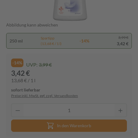
Abbildung kann abweichen
3,99 €
Spartipp
250 ml
-14%
3,42 €
(13,68 € / 1 l)
-14%
UVP:
3,99 €
3,42 €
13,68 € / 1 l
sofort lieferbar
Preise inkl. MwSt. ggf. zzgl. Versandkosten
In den Warenkorb