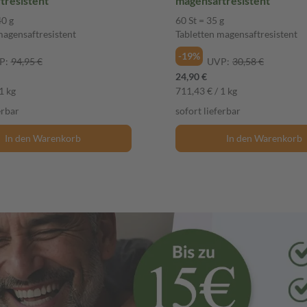
tresistent
magensaftresistent
40 g
60 St = 35 g
magensaftresistent
Tabletten magensaftresistent
-19%
P:
94,95 €
UVP:
30,58 €
24,90 €
1 kg
711,43 € / 1 kg
erbar
sofort lieferbar
In den Warenkorb
In den Warenkorb