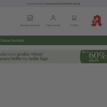
persönliche
pharmazeutische Beratung
Rezept einlösen
Mein Konto
0,00 €
Deine Vorteile