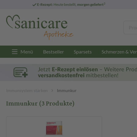
3
E-Rezept:
Heute bestellt,
morgen geliefert
Menü
Bestseller
Sparsets
Schmerzen & Ver
Immunsystem stärken
Immunkur
Immunkur
(3 Produkte)