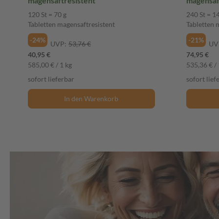
magensaftresistent
magensaf
120 St = 70 g
240 St = 1
Tabletten magensaftresistent
Tabletten 
-24%
-21%
UVP:
53,76 €
UV
40,95 €
74,95 €
585,00 € / 1 kg
535,36 € / 
sofort lieferbar
sofort lief
In den Warenkorb