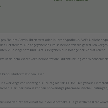
g
gen Sie Ihre Ärztin, Ihren Arzt oder in Ihrer Apotheke. AVP: Üblicher A
s Herstellers. Die angegebenen Preise beinhalten die gesetzlich vorgesc
alten. Alle Angebote und Gratis-Beigaben nur solange der Vorrat reicht.
dukte in deinem Warenkorb beinhaltet die Durchführung von Wechselwir
nd Produktinformationen lesen.
 uns werktags von Montag bis Freitag bis 18:00 Uhr. Der genaue Lieferze
ichen. Darüber hinaus können notwendige pharmazeutische Prüfungen, die
aus und der Patient erhält sie in der Apotheke. Die gesetzliche Krankenv