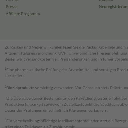
Presse
Neuregistrierun
Affiliate Programm
Zu Risiken und Nebenwirkungen lesen Sie die Packungsbeilage und fra
Arzneimittelpreisverordnung. UVP: Unverbindliche Preisempfehlung de
Bestell­wert versand­kosten­frei. Preisänderungen und Irrtümer vorbeh
1
Eine pharmazeutische Prüfung der Arzneimittel und sonstigen Pro
Herstellers.
2
Biozidprodukte
vorsichtig verwenden. Vor Gebrauch stets Etikett u
3
Die Übergabe deiner Bestellung an den Paketdienstleister erfolgt bei
Produktverfügbarkeit sowie vom Zustellzeitpunkt des Spediteurs abwe
Dauer der Prüfungen einschließlich Klärungen verlängern.
4
Für verschreibungspflichtige Medikamente stellt der Arzt ein Rezept 
trägt einen Teil davon als Zuzahlung mit.