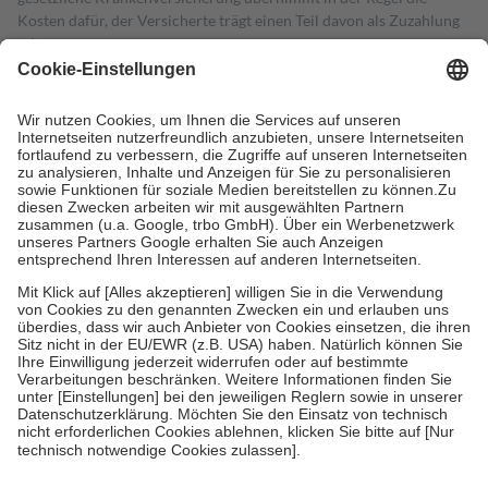
Kosten dafür, der Versicherte trägt einen Teil davon als Zuzahlung
mit.
Grundsätzlich leisten Mitglieder Zuzahlungen in Höhe von zehn
Prozent des Abgabepreises,
mindestens
jedoch
fünf Euro
und
höchstens zehn Euro.
Es sind jedoch nie mehr als die tatsächlichen
Kosten der Leistung zu entrichten.
Diese Regeln gelten grundsätzlich auch für Online-Apotheken.
Bei Heilmitteln und häuslicher Krankenpflege beträgt die
Zuzahlung zehn Prozent der Kosten sowie zehn Euro je
Verordnung.
Um das Engagement der Versicherten für ihre eigene Gesundheit zu
stärken und die besondere Stellung der Familie zu unterstützen,
fallen
keine Zuzahlungen
an bei:
• Kindern und Jugendlichen bis zum vollendeten 18. Lebensjahr
mit Ausnahme der Fahrkosten
• Untersuchungen zur Vorsorge und Früherkennung, die von der
GKV getragen werden
• empfohlenen Schutzimpfungen
• Harn- und Blutteststreifen
Wir nutzen Trusted Shops als unabhängigen Dienstleister für die