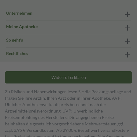
Unternehmen
Meine Apotheke
So geht's
Rechtliches
Widerruf erklären
Zu Risiken und Nebenwirkungen lesen Sie die Packungsbeilage und
fragen Sie Ihre Ärztin, Ihren Arzt oder in Ihrer Apotheke. AVP:
Üblicher Apothekenverkaufspreis berechnet nach der
Arzneimittelpreisverordnung. UVP: Unverbindliche
Preisempfehlung des Herstellers. Die angegebenen Preise
beinhalten die gesetzlich vorgeschriebene Mehrwertsteuer, ggf.
zzgl. 3,95 € Versandkosten. Ab 29,00 € Bestell­wert versand­kosten­
frei. Preisänderungen und Irrtümer vorbehalten. Alle Angebote