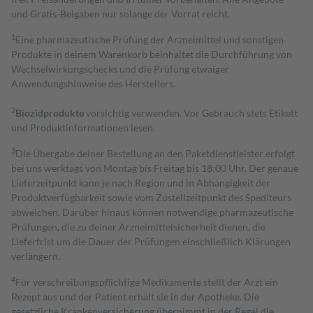
und Gratis-Beigaben nur solange der Vorrat reicht.
1
Eine pharmazeutische Prüfung der Arzneimittel und sonstigen
Produkte in deinem Warenkorb beinhaltet die Durchführung von
Wechselwirkungschecks und die Prüfung etwaiger
Anwendungshinweise des Herstellers.
2
Biozidprodukte
vorsichtig verwenden. Vor Gebrauch stets Etikett
und Produktinformationen lesen.
3
Die Übergabe deiner Bestellung an den Paketdienstleister erfolgt
bei uns werktags von Montag bis Freitag bis 18:00 Uhr. Der genaue
Lieferzeitpunkt kann je nach Region und in Abhängigkeit der
Produktverfügbarkeit sowie vom Zustellzeitpunkt des Spediteurs
abweichen. Darüber hinaus können notwendige pharmazeutische
Prüfungen, die zu deiner Arzneimittelsicherheit dienen, die
Lieferfrist um die Dauer der Prüfungen einschließlich Klärungen
verlängern.
4
Für verschreibungspflichtige Medikamente stellt der Arzt ein
Rezept aus und der Patient erhält sie in der Apotheke. Die
gesetzliche Krankenversicherung übernimmt in der Regel die