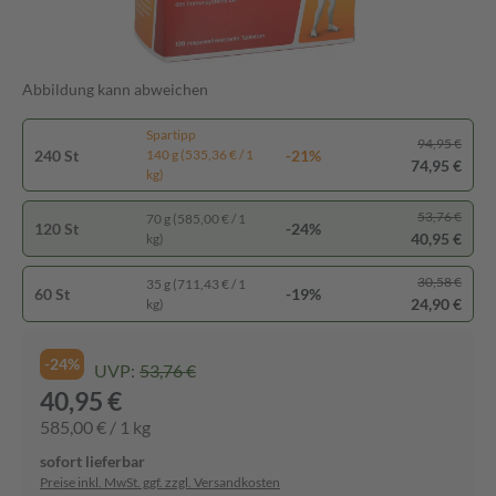
Abbildung kann abweichen
Spartipp
94,95 €
240 St
-21%
140 g (535,36 € / 1
74,95 €
kg)
53,76 €
70 g (585,00 € / 1
120 St
-24%
40,95 €
kg)
30,58 €
35 g (711,43 € / 1
60 St
-19%
24,90 €
kg)
-24%
UVP:
53,76 €
40,95 €
585,00 € / 1 kg
sofort lieferbar
Preise inkl. MwSt. ggf. zzgl. Versandkosten