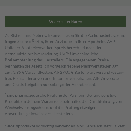
Widerruf erklären
Zu Risiken und Nebenwirkungen lesen Sie die Packungsbeilage und
fragen Sie Ihre Ärztin, Ihren Arzt oder in Ihrer Apotheke. AVP:
Üblicher Apothekenverkaufspreis berechnet nach der
Arzneimittelpreisverordnung. UVP: Unverbindliche
Preisempfehlung des Herstellers. Die angegebenen Preise
beinhalten die gesetzlich vorgeschriebene Mehrwertsteuer, ggf.
zzgl. 3,95 € Versandkosten. Ab 29,00 € Bestell­wert versand­kosten­
frei. Preisänderungen und Irrtümer vorbehalten. Alle Angebote
und Gratis-Beigaben nur solange der Vorrat reicht.
1
Eine pharmazeutische Prüfung der Arzneimittel und sonstigen
Produkte in deinem Warenkorb beinhaltet die Durchführung von
Wechselwirkungschecks und die Prüfung etwaiger
Anwendungshinweise des Herstellers.
2
Biozidprodukte
vorsichtig verwenden. Vor Gebrauch stets Etikett