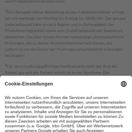
und Produktinformationen lesen.
3
Die Übergabe deiner Bestellung an den Paketdienstleister erfolgt
bei uns werktags von Montag bis Freitag bis 18:00 Uhr. Der genaue
Lieferzeitpunkt kann je nach Region und in Abhängigkeit der
Produktverfügbarkeit sowie vom Zustellzeitpunkt des Spediteurs
abweichen. Darüber hinaus können notwendige pharmazeutische
Prüfungen, die zu deiner Arzneimittelsicherheit dienen, die
Lieferfrist um die Dauer der Prüfungen einschließlich Klärungen
verlängern.
4
Für verschreibungspflichtige Medikamente stellt der Arzt ein
Rezept aus und der Patient erhält sie in der Apotheke. Die
gesetzliche Krankenversicherung übernimmt in der Regel die
Kosten dafür, der Versicherte trägt einen Teil davon als Zuzahlung
mit.
Grundsätzlich leisten Mitglieder Zuzahlungen in Höhe von zehn
Prozent des Abgabepreises,
mindestens
jedoch
fünf Euro
und
höchstens zehn Euro.
Es sind jedoch nie mehr als die tatsächlichen
Kosten der Leistung zu entrichten.
Diese Regeln gelten grundsätzlich auch für Online-Apotheken.
Bei Heilmitteln und häuslicher Krankenpflege beträgt die