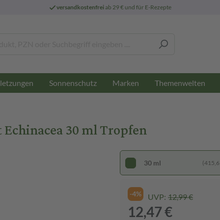
versandkostenfrei
ab 29 € und für E-Rezepte
letzungen
Sonnenschutz
Marken
Themenwelten
 Echinacea 30 ml Tropfen
30 ml
(415,67
-4%
UVP:
12,99 €
12,47 €