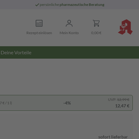
persönliche
pharmazeutische Beratung
Rezept einlösen
Mein Konto
0,00 €
Deine Vorteile
UVP:
12,99 €
-4%
 € / 1 l)
12,47 €
sofort lieferbar