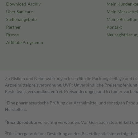
Download-Archiv
Mein Kundenko
Über Sanicare
Mein Merkzettel
Stellenangebote
Meine Bestellun
Partner
Kontakt
Presse
Neuregistrierun
Affiliate Programm
Zu Risiken und Nebenwirkungen lesen Sie die Packungsbeilage und fra
Arzneimittelpreisverordnung. UVP: Unverbindliche Preisempfehlung de
Bestell­wert versand­kosten­frei. Preisänderungen und Irrtümer vorbeh
1
Eine pharmazeutische Prüfung der Arzneimittel und sonstigen Pro
Herstellers.
2
Biozidprodukte
vorsichtig verwenden. Vor Gebrauch stets Etikett u
3
Die Übergabe deiner Bestellung an den Paketdienstleister erfolgt bei