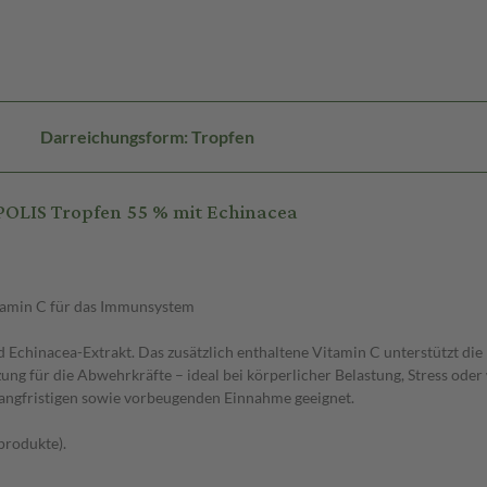
Darreichungsform: Tropfen
POLIS Tropfen 55 % mit Echinacea
itamin C für das Immunsystem
d Echinacea-Extrakt. Das zusätzlich enthaltene Vitamin C unterstützt 
zung für die Abwehrkräfte – ideal bei körperlicher Belastung, Stress ode
 langfristigen sowie vorbeugenden Einnahme geeignet.
produkte).