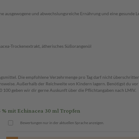
 eine ausgewogene und abwechslungsreiche Ernährung und eine gesunde 
inacea-Trockenextrakt, ätherisches Süßorangenöl
gsmittel. Die empfohlene Verzehrmenge pro Tag darf nicht überschritten
weise. Außerhalb der Reichweite von Kindern lagern. Benötigst du vor 
00 geben wir dir gerne Auskunft über die Pflichtangaben nach LMIV.
 % mit Echinacea 30 ml Tropfen
Bewertungen nur in der aktuellen Sprache anzeigen.