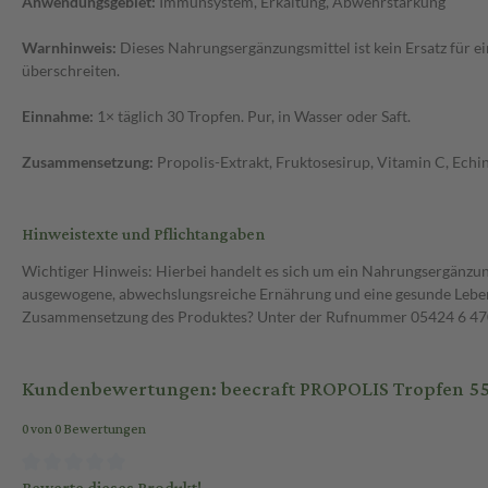
Anwendungsgebiet:
Immunsystem, Erkältung, Abwehrstärkung
Warnhinweis:
Dieses Nahrungsergänzungsmittel ist kein Ersatz für
überschreiten.
Einnahme:
1× täglich 30 Tropfen. Pur, in Wasser oder Saft.
Zusammensetzung:
Propolis-Extrakt, Fruktosesirup, Vitamin C, Ech
Hinweistexte und Pflichtangaben
Wichtiger Hinweis: Hierbei handelt es sich um ein Nahrungsergänzun
ausgewogene, abwechslungsreiche Ernährung und eine gesunde Lebens
Zusammensetzung des Produktes? Unter der Rufnummer 05424 6 470 1
Kundenbewertungen: beecraft PROPOLIS Tropfen 55
0 von 0 Bewertungen