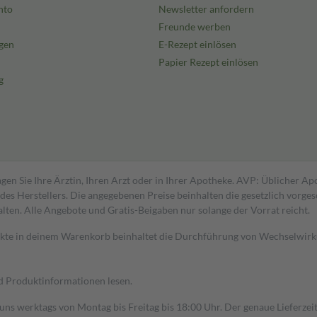
nto
Newsletter anfordern
Freunde werben
gen
E-Rezept einlösen
Papier Rezept einlösen
g
gen Sie Ihre Ärztin, Ihren Arzt oder in Ihrer Apotheke. AVP: Üblicher A
s Herstellers. Die angegebenen Preise beinhalten die gesetzlich vorgesc
alten. Alle Angebote und Gratis-Beigaben nur solange der Vorrat reicht.
dukte in deinem Warenkorb beinhaltet die Durchführung von Wechselwir
nd Produktinformationen lesen.
 uns werktags von Montag bis Freitag bis 18:00 Uhr. Der genaue Lieferze