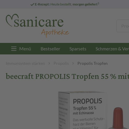
3
E-Rezept:
Heute bestellt,
morgen geliefert
Menü
Bestseller
Sparsets
Schmerzen & Ver
Immunsystem stärken
Propolis
Propolis Tropfen
beecraft PROPOLIS Tropfen 55 % mit