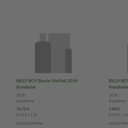
BILLY BOY Bunte Vielfalt 20 St
BILLY BOY
Kondome
Kondom
20 St
10 St
Kondome
Kondome
14,72 €
7,88 €
0,74 € / 1 St
0,79 € / 1 S
sofort lieferbar
sofort lief