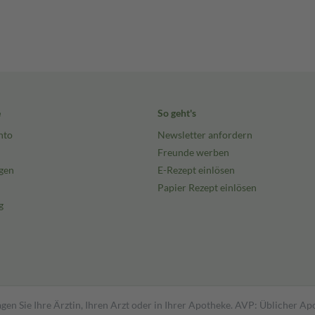
e
So geht's
nto
Newsletter anfordern
Freunde werben
gen
E-Rezept einlösen
Papier Rezept einlösen
g
gen Sie Ihre Ärztin, Ihren Arzt oder in Ihrer Apotheke. AVP: Üblicher A