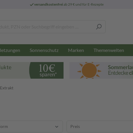
versandkostenfrei
ab 29 € und für E-Rezepte
letzungen
Sonnenschutz
Marken
Themenwelten
 Extrakt
form
Preis