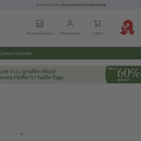
persönliche
pharmazeutische Beratung
Rezept einlösen
Mein Konto
0,00 €
Deine Vorteile