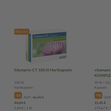
Pflanzlich
Silymarin-CT 100 St Hartkapseln
vitamaz
KOMPLEX
LÖWENZA
100 St
90 St = 56,
Hartkapseln
Kapseln
-6%
-9%
AVP:
46,90 €
UVP
44,04 €
15,45 €
0,44 € / 1 St
274,67 € / 