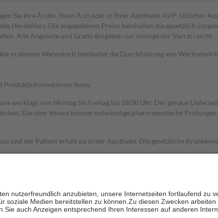
gen Sie Ihre Ärztin, Ihren Arzt oder in Ihrer Apotheke. AVP: Üblicher A
s Herstellers. Die angegebenen Preise beinhalten die gesetzlich vorgesc
alten. Alle Angebote und Gratis-Beigaben nur solange der Vorrat reicht.
dukte in deinem Warenkorb beinhaltet die Durchführung von Wechselwir
nd Produktinformationen lesen.
 uns werktags von Montag bis Freitag bis 18:00 Uhr. Der genaue Lieferze
ichen. Darüber hinaus können notwendige pharmazeutische Prüfungen, die
aus und der Patient erhält sie in der Apotheke. Die gesetzliche Krankenv
ent des Abgabepreises,
mindestens
jedoch
fünf Euro
und
höchstens zehn 
zehn Prozent der Kosten sowie zehn Euro je Verordnung.
rken und die besondere Stellung der Familie zu unterstützen, fallen
kein
 Ausnahme der Fahrkosten