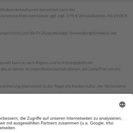
pothekenverkaufspreis berechnet nach der
hriebene Mehrwertsteuer, ggf. zzgl. 3,95 € Versandkosten. Ab 29,00 €
kungschecks und die Prüfung etwaiger Anwendungshinweise des
itpunkt kann je nach Region und in Abhängigkeit der
 zu deiner Arzneimittelsicherheit dienen, die Lieferfrist um die
ersicherung übernimmt in der Regel die Kosten dafür, der Versicherte
Euro.
Es sind jedoch nie mehr als die tatsächlichen Kosten der Leistung
e Zuzahlungen
an bei: