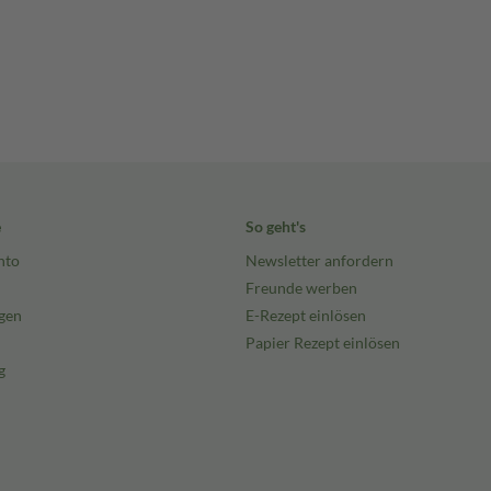
e
So geht's
nto
Newsletter anfordern
Freunde werben
gen
E-Rezept einlösen
Papier Rezept einlösen
g