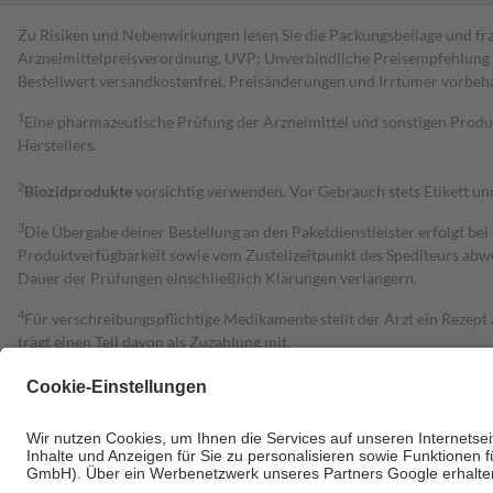
Zu Risiken und Nebenwirkungen lesen Sie die Packungsbeilage und fra
Arzneimittelpreisverordnung. UVP: Unverbindliche Preisempfehlung de
Bestell­wert versand­kosten­frei. Preisänderungen und Irrtümer vorbeh
1
Eine pharmazeutische Prüfung der Arzneimittel und sonstigen Pro
Herstellers.
2
Biozidprodukte
vorsichtig verwenden. Vor Gebrauch stets Etikett u
3
Die Übergabe deiner Bestellung an den Paketdienstleister erfolgt bei
Produktverfügbarkeit sowie vom Zustellzeitpunkt des Spediteurs abwe
Dauer der Prüfungen einschließlich Klärungen verlängern.
4
Für verschreibungspflichtige Medikamente stellt der Arzt ein Rezept 
trägt einen Teil davon als Zuzahlung mit.
Grundsätzlich leisten Mitglieder Zuzahlungen in Höhe von zehn Proz
zu entrichten.
Diese Regeln gelten grundsätzlich auch für Online-Apotheken.
Bei Heilmitteln und häuslicher Krankenpflege beträgt die Zuzahlung 
Um das Engagement der Versicherten für ihre eigene Gesundheit zu stä
• Kindern und Jugendlichen bis zum vollendeten 18. Lebensjahr mit