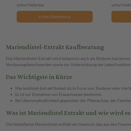
sofort lieferbar
sofort lief
In den Warenkorb
Mariendistel-Extrakt Kaufberatung
Das Mariendistel-Extrakt wird botanisch auch als Silybum marianum
Verdauungsbeschwerden sowie zur Unterstützung der Leberfunktion 
Das Wichtigste in Kürze
Mariendistel-Extrakt findest du in Form von Tonikum oder Hart
Es ist zur Einnahme von Erwachsenen bestimmt.
Bei Überempfindlichkeit gegenüber der Pflanze bzw. der Familie
Was ist Mariendistel Extrakt und wie wird es
Die Heilpflanze Mariendistel enthält ein Gemisch, das aus den Flavonoli