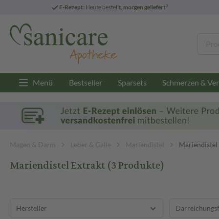
3
E-Rezept:
Heute bestellt,
morgen geliefert
Menü
Bestseller
Sparsets
Schmerzen & Ver
Magen & Darm
Leber & Galle
Mariendistel
Mariendistel
Mariendistel Extrakt
(3 Produkte)
Hersteller
Darreichungs