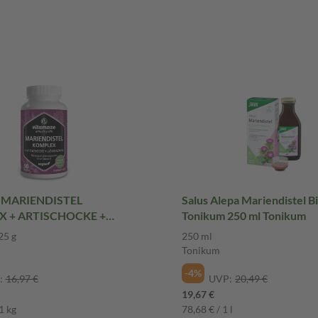
e MARIENDISTEL
Salus Alepa Mariendistel B
 + ARTISCHOCKE +
Tonikum 250 ml Tonikum
HN 90 St Kapseln
25 g
250 ml
Tonikum
-4%
:
16,97 €
UVP:
20,49 €
19,67 €
1 kg
78,68 € / 1 l