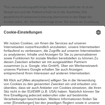
4
Für verschreibungspflichtige Medikamente stellt der Arzt ein
Rezept aus und der Patient erhält sie in der Apotheke. Die
gesetzliche Krankenversicherung übernimmt in der Regel die
Kosten dafür, der Versicherte trägt einen Teil davon als Zuzahlung
mit.
Grundsätzlich leisten Mitglieder Zuzahlungen in Höhe von zehn
Prozent des Abgabepreises,
mindestens
jedoch
fünf Euro
und
höchstens zehn Euro.
Es sind jedoch nie mehr als die tatsächlichen
Kosten der Leistung zu entrichten.
Diese Regeln gelten grundsätzlich auch für Online-Apotheken.
Bei Heilmitteln und häuslicher Krankenpflege beträgt die
Zuzahlung zehn Prozent der Kosten sowie zehn Euro je
Verordnung.
Um das Engagement der Versicherten für ihre eigene Gesundheit zu
stärken und die besondere Stellung der Familie zu unterstützen,
fallen
keine Zuzahlungen
an bei:
• Kindern und Jugendlichen bis zum vollendeten 18. Lebensjahr
mit Ausnahme der Fahrkosten
• Untersuchungen zur Vorsorge und Früherkennung, die von der
GKV getragen werden