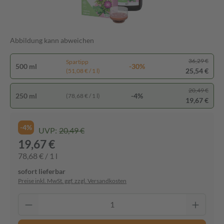
Abbildung kann abweichen
36,29 €
Spartipp
500 ml
-30%
25,54 €
(51,08 € / 1 l)
20,49 €
250 ml
-4%
(78,68 € / 1 l)
19,67 €
-4%
UVP:
20,49 €
19,67 €
78,68 € / 1 l
sofort lieferbar
Preise inkl. MwSt. ggf. zzgl. Versandkosten