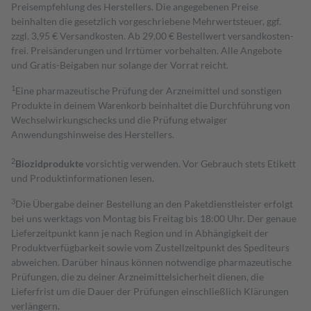
Preisempfehlung des Herstellers. Die angegebenen Preise
beinhalten die gesetzlich vorgeschriebene Mehrwertsteuer, ggf.
zzgl. 3,95 € Versandkosten. Ab 29,00 € Bestell­wert versand­kosten­
frei. Preisänderungen und Irrtümer vorbehalten. Alle Angebote
und Gratis-Beigaben nur solange der Vorrat reicht.
1
Eine pharmazeutische Prüfung der Arzneimittel und sonstigen
Produkte in deinem Warenkorb beinhaltet die Durchführung von
Wechselwirkungschecks und die Prüfung etwaiger
Anwendungshinweise des Herstellers.
2
Biozidprodukte
vorsichtig verwenden. Vor Gebrauch stets Etikett
und Produktinformationen lesen.
3
Die Übergabe deiner Bestellung an den Paketdienstleister erfolgt
bei uns werktags von Montag bis Freitag bis 18:00 Uhr. Der genaue
Lieferzeitpunkt kann je nach Region und in Abhängigkeit der
Produktverfügbarkeit sowie vom Zustellzeitpunkt des Spediteurs
abweichen. Darüber hinaus können notwendige pharmazeutische
Prüfungen, die zu deiner Arzneimittelsicherheit dienen, die
Lieferfrist um die Dauer der Prüfungen einschließlich Klärungen
verlängern.