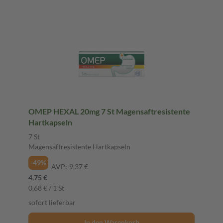
OMEP HEXAL 20mg 7 St Magensaftresistente
Hartkapseln
7 St
Magensaftresistente Hartkapseln
-49%
AVP:
9,37 €
4,75 €
0,68 € / 1 St
sofort lieferbar
In den Warenkorb