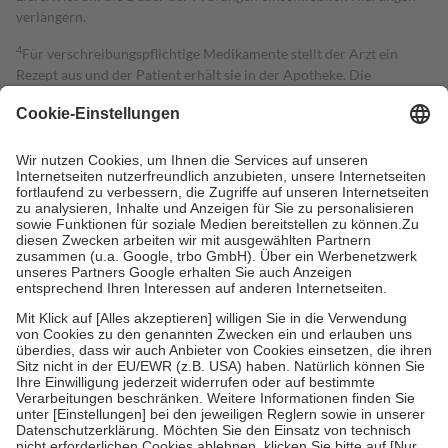
verlängern.
4
Für verschreibungspflichtige Medikamente stellt der Arzt ein
Rezept aus und der Patient erhält sie in der Apotheke. Die
gesetzliche Krankenversicherung übernimmt in der Regel die
Kosten dafür, der Versicherte trägt einen Teil davon als Zuzahlung
mit.
Grundsätzlich leisten Mitglieder Zuzahlungen in Höhe von zehn
Prozent des Abgabepreises,
mindestens
jedoch
fünf Euro
und
höchstens zehn Euro.
Es sind jedoch nie mehr als die tatsächlichen
Kosten der Leistung zu entrichten.
Diese Regeln gelten grundsätzlich auch für Online-Apotheken.
Bei Heilmitteln und häuslicher Krankenpflege beträgt die
Zuzahlung zehn Prozent der Kosten sowie zehn Euro je
Verordnung.
Um das Engagement der Versicherten für ihre eigene Gesundheit zu
stärken und die besondere Stellung der Familie zu unterstützen,
fallen
keine Zuzahlungen
an bei:
• Kindern und Jugendlichen bis zum vollendeten 18. Lebensjahr
mit Ausnahme der Fahrkosten
• Untersuchungen zur Vorsorge und Früherkennung, die von der