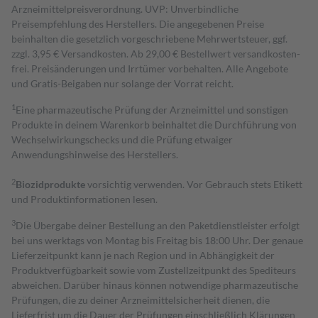
Arzneimittelpreisverordnung. UVP: Unverbindliche
Preisempfehlung des Herstellers. Die angegebenen Preise
beinhalten die gesetzlich vorgeschriebene Mehrwertsteuer, ggf.
zzgl. 3,95 € Versandkosten. Ab 29,00 € Bestell­wert versand­kosten­
frei. Preisänderungen und Irrtümer vorbehalten. Alle Angebote
und Gratis-Beigaben nur solange der Vorrat reicht.
1
Eine pharmazeutische Prüfung der Arzneimittel und sonstigen
Produkte in deinem Warenkorb beinhaltet die Durchführung von
Wechselwirkungschecks und die Prüfung etwaiger
Anwendungshinweise des Herstellers.
2
Biozidprodukte
vorsichtig verwenden. Vor Gebrauch stets Etikett
und Produktinformationen lesen.
3
Die Übergabe deiner Bestellung an den Paketdienstleister erfolgt
bei uns werktags von Montag bis Freitag bis 18:00 Uhr. Der genaue
Lieferzeitpunkt kann je nach Region und in Abhängigkeit der
Produktverfügbarkeit sowie vom Zustellzeitpunkt des Spediteurs
abweichen. Darüber hinaus können notwendige pharmazeutische
Prüfungen, die zu deiner Arzneimittelsicherheit dienen, die
Lieferfrist um die Dauer der Prüfungen einschließlich Klärungen