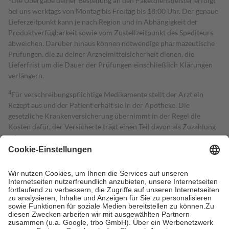
Die Übergabe deiner Bestellung an den Paketdienstleister erfolgt
bei uns werktags von Montag bis Freitag bis 18:00 Uhr. Der genaue
Lieferzeitpunkt kann je nach Region und in Abhängigkeit der
Produktverfügbarkeit sowie vom Zustellzeitpunkt des Spediteurs
abweichen. Darüber hinaus können notwendige pharmazeutische
Prüfungen, die zu deiner Arzneimittelsicherheit dienen, die
Lieferfrist um die Dauer der Prüfungen einschließlich Klärungen
verlängern.
4
Für verschreibungspflichtige Medikamente stellt der Arzt ein
Rezept aus und der Patient erhält sie in der Apotheke. Die
gesetzliche Krankenversicherung übernimmt in der Regel die
Kosten dafür, der Versicherte trägt einen Teil davon als Zuzahlung
mit.
Grundsätzlich leisten Mitglieder Zuzahlungen in Höhe von zehn
Prozent des Abgabepreises,
mindestens
jedoch
fünf Euro
und
höchstens zehn Euro.
Es sind jedoch nie mehr als die tatsächlichen
Kosten der Leistung zu entrichten.
Diese Regeln gelten grundsätzlich auch für Online-Apotheken.
Bei Heilmitteln und häuslicher Krankenpflege beträgt die
Zuzahlung zehn Prozent der Kosten sowie zehn Euro je
Verordnung.