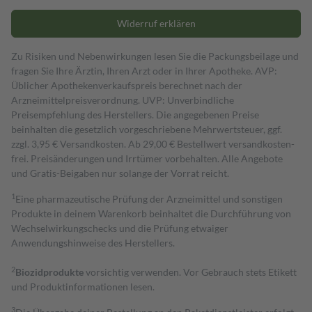
Widerruf erklären
Zu Risiken und Nebenwirkungen lesen Sie die Packungsbeilage und
fragen Sie Ihre Ärztin, Ihren Arzt oder in Ihrer Apotheke. AVP:
Üblicher Apothekenverkaufspreis berechnet nach der
Arzneimittelpreisverordnung. UVP: Unverbindliche
Preisempfehlung des Herstellers. Die angegebenen Preise
beinhalten die gesetzlich vorgeschriebene Mehrwertsteuer, ggf.
zzgl. 3,95 € Versandkosten. Ab 29,00 € Bestell­wert versand­kosten­
frei. Preisänderungen und Irrtümer vorbehalten. Alle Angebote
und Gratis-Beigaben nur solange der Vorrat reicht.
1
Eine pharmazeutische Prüfung der Arzneimittel und sonstigen
Produkte in deinem Warenkorb beinhaltet die Durchführung von
Wechselwirkungschecks und die Prüfung etwaiger
Anwendungshinweise des Herstellers.
2
Biozidprodukte
vorsichtig verwenden. Vor Gebrauch stets Etikett
und Produktinformationen lesen.
3