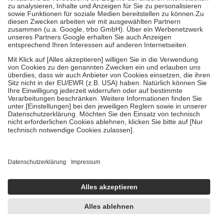
höchstens zehn Euro.
Es sind jedoch nie mehr als die tatsächlichen
Kosten der Leistung zu entrichten.
Diese Regeln gelten grundsätzlich auch für Online-Apotheken.
Bei Heilmitteln und häuslicher Krankenpflege beträgt die
Zuzahlung zehn Prozent der Kosten sowie zehn Euro je
Verordnung.
Um das Engagement der Versicherten für ihre eigene Gesundheit zu
stärken und die besondere Stellung der Familie zu unterstützen,
fallen
keine Zuzahlungen
an bei:
• Kindern und Jugendlichen bis zum vollendeten 18. Lebensjahr
mit Ausnahme der Fahrkosten
• Untersuchungen zur Vorsorge und Früherkennung, die von der
GKV getragen werden
• empfohlenen Schutzimpfungen
• Harn- und Blutteststreifen
Wir nutzen Trusted Shops als unabhängigen Dienstleister für die
Einholung von Bewertungen. Trusted Shops hat Maßnahmen
getroffen, um sicherzustellen, dass es sich um echte Bewertungen
handelt. Mehr Informationen findest du hier:
https://help.etrusted.com/hc/de/articles/4419944605341