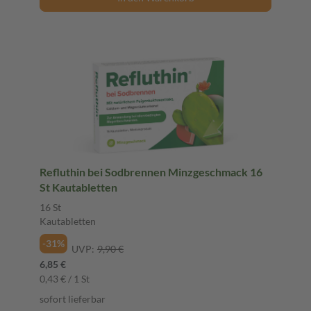
Refluthin bei Sodbrennen Minzgeschmack 16
St Kautabletten
16 St
Kautabletten
-31%
UVP:
9,90 €
6,85 €
0,43 € / 1 St
sofort lieferbar