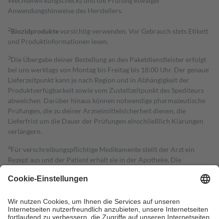
Wechselwirkungschecks und die Prüfung etwaiger
Anwendungshinweise des Herstellers.
2
Biozidprodukte
vorsichtig verwenden. Vor Gebrauch stets Etikett
und Produktinformationen lesen.
3
Die Übergabe deiner Bestellung an den Paketdienstleister erfolgt
bei uns werktags von Montag bis Freitag bis 18:00 Uhr. Der genaue
Lieferzeitpunkt kann je nach Region und in Abhängigkeit der
Produktverfügbarkeit sowie vom Zustellzeitpunkt des Spediteurs
abweichen. Darüber hinaus können notwendige pharmazeutische
Prüfungen, die zu deiner Arzneimittelsicherheit dienen, die
Lieferfrist um die Dauer der Prüfungen einschließlich Klärungen
verlängern.
4
Für verschreibungspflichtige Medikamente stellt der Arzt ein
Rezept aus und der Patient erhält sie in der Apotheke. Die
gesetzliche Krankenversicherung übernimmt in der Regel die
Kosten dafür, der Versicherte trägt einen Teil davon als Zuzahlung
mit.
Grundsätzlich leisten Mitglieder Zuzahlungen in Höhe von zehn
Prozent des Abgabepreises,
mindestens
jedoch
fünf Euro
und