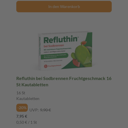
In den Warenkorb
Refluthin bei Sodbrennen Fruchtgeschmack 16
St Kautabletten
16 St
Kautabletten
-20%
UVP:
9,90 €
7,95 €
0,50 € / 1 St