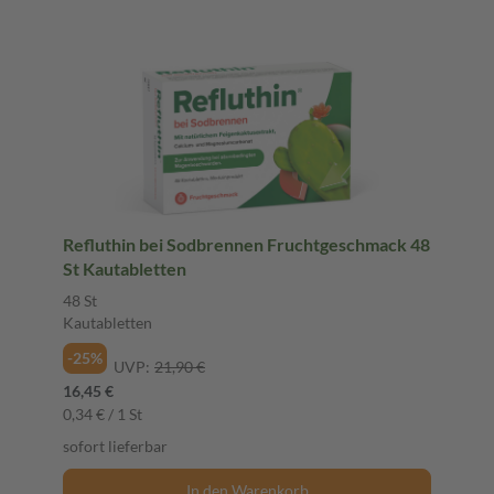
Refluthin bei Sodbrennen Fruchtgeschmack 48
St Kautabletten
48 St
Kautabletten
-25%
UVP:
21,90 €
16,45 €
0,34 € / 1 St
sofort lieferbar
In den Warenkorb