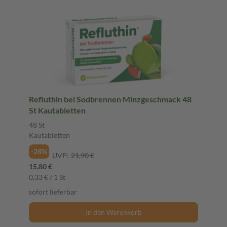
Refluthin bei Sodbrennen Minzgeschmack 48
St Kautabletten
48 St
Kautabletten
-28%
UVP:
21,90 €
15,80 €
0,33 € / 1 St
sofort lieferbar
In den Warenkorb