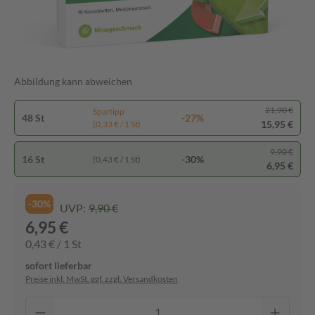
Abbildung kann abweichen
21,90 €
Spartipp
48 St
-27%
15,95 €
(0,33 € / 1 St)
9,90 €
16 St
-30%
(0,43 € / 1 St)
6,95 €
-30%
UVP:
9,90 €
6,95 €
0,43 € / 1 St
sofort lieferbar
Preise inkl. MwSt. ggf. zzgl. Versandkosten