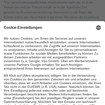
4
Für verschreibungspflichtige Medikamente stellt der Arzt ein
Rezept aus und der Patient erhält sie in der Apotheke. Die
gesetzliche Krankenversicherung übernimmt in der Regel die
Kosten dafür, der Versicherte trägt einen Teil davon als Zuzahlung
mit.
Grundsätzlich leisten Mitglieder Zuzahlungen in Höhe von zehn
Prozent des Abgabepreises,
mindestens
jedoch
fünf Euro
und
höchstens zehn Euro.
Es sind jedoch nie mehr als die tatsächlichen
Kosten der Leistung zu entrichten.
Diese Regeln gelten grundsätzlich auch für Online-Apotheken.
Bei Heilmitteln und häuslicher Krankenpflege beträgt die
Zuzahlung zehn Prozent der Kosten sowie zehn Euro je
Verordnung.
Um das Engagement der Versicherten für ihre eigene Gesundheit zu
stärken und die besondere Stellung der Familie zu unterstützen,
fallen
keine Zuzahlungen
an bei:
• Kindern und Jugendlichen bis zum vollendeten 18. Lebensjahr
mit Ausnahme der Fahrkosten
• Untersuchungen zur Vorsorge und Früherkennung, die von der
GKV getragen werden
• empfohlenen Schutzimpfungen