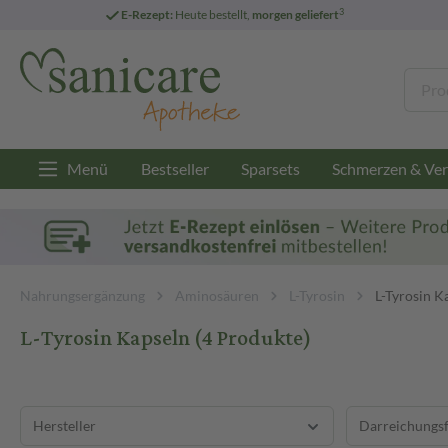
3
E-Rezept:
Heute bestellt,
morgen geliefert
Menü
Bestseller
Sparsets
Schmerzen & Ver
Nahrungsergänzung
Aminosäuren
L-Tyrosin
L-Tyrosin K
L-Tyrosin Kapseln
(4 Produkte)
Hersteller
Darreichungs