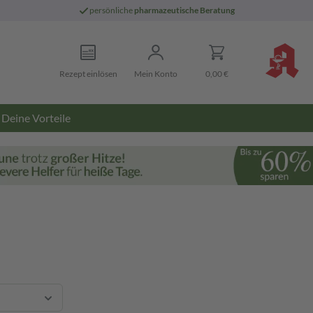
persönliche
pharmazeutische Beratung
Rezept einlösen
Mein Konto
0,00 €
Deine Vorteile