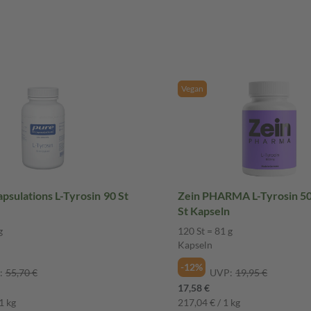
Vegan
sulations L-Tyrosin 90 St
Zein PHARMA L-Tyrosin 5
St Kapseln
g
120 St = 81 g
Kapseln
-12%
:
55,70 €
UVP:
19,95 €
17,58 €
1 kg
217,04 € / 1 kg