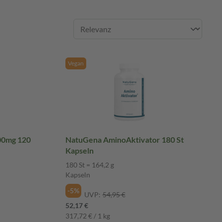
Vegan
00mg 120
NatuGena AminoAktivator 180 St
Kapseln
180 St = 164,2 g
Kapseln
-5%
UVP:
54,95 €
52,17 €
317,72 € / 1 kg