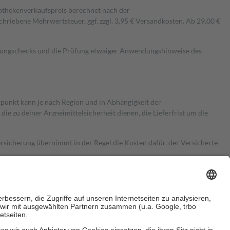
pothekenverkaufspreis berechnet nach der
hriebene Mehrwertsteuer, ggf. zzgl. 3,95 € Versandkosten. Ab 29,00 €
kungschecks und die Prüfung etwaiger Anwendungshinweise des
itpunkt kann je nach Region und in Abhängigkeit der
 zu deiner Arzneimittelsicherheit dienen, die Lieferfrist um die
ersicherung übernimmt in der Regel die Kosten dafür, der Versicherte
Euro.
Es sind jedoch nie mehr als die tatsächlichen Kosten der Leistung
e Zuzahlungen
an bei: