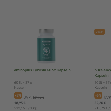
Vegan
aminoplus Tyrosin 60 St Kapseln
pure encap
Kapseln
60 St = 37 g
90 St = 57 
Kapseln
Kapseln
-5%
-6%
UVP:
19,95 €
UVP
18,95 €
52,20 €
512,16 € / 1 kg
915,79 € / 