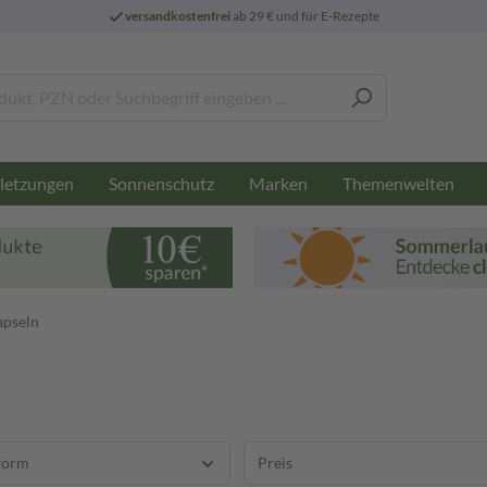
versandkostenfrei
ab 29 € und für E-Rezepte
letzungen
Sonnenschutz
Marken
Themenwelten
apseln
form
Preis