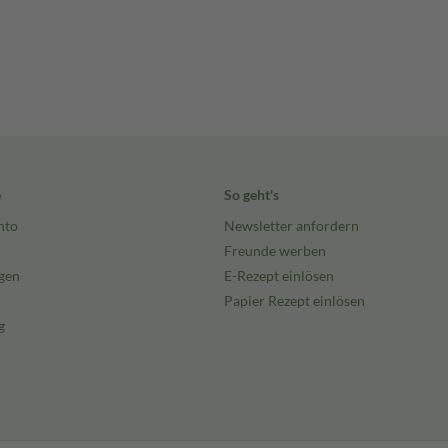
e
So geht's
nto
Newsletter anfordern
Freunde werben
gen
E-Rezept einlösen
Papier Rezept einlösen
g