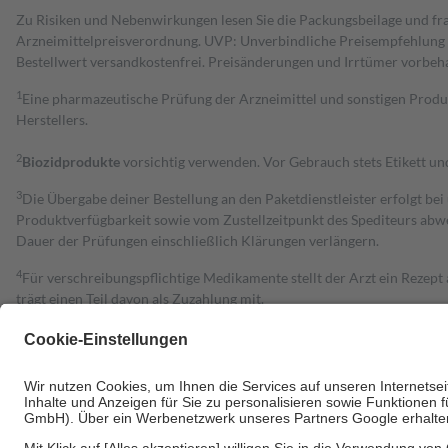
Zu Risiken und Nebenwirkungen lesen Sie die Packungsbeilage und fra
Arzneimittelpreisverordnung. UVP: Unverbindliche Preisempfehlung de
Bestell­wert versand­kosten­frei. Preisänderungen und Irrtümer vorbeh
1
Eine pharmazeutische Prüfung der Arzneimittel und sonstigen Pro
Herstellers.
2
Biozidprodukte
vorsichtig verwenden. Vor Gebrauch stets Etikett u
3
Die Übergabe deiner Bestellung an den Paketdienstleister erfolgt bei
Produktverfügbarkeit sowie vom Zustellzeitpunkt des Spediteurs abwe
Dauer der Prüfungen einschließlich Klärungen verlängern.
4
Für verschreibungspflichtige Medikamente stellt der Arzt ein Rezept 
trägt einen Teil davon als Zuzahlung mit.
Grundsätzlich leisten Mitglieder Zuzahlungen in Höhe von zehn Proz
zu entrichten.
Diese Regeln gelten grundsätzlich auch für Online-Apotheken.
Bei Heilmitteln und häuslicher Krankenpflege beträgt die Zuzahlung 
Um das Engagement der Versicherten für ihre eigene Gesundheit zu stä
• Kindern und Jugendlichen bis zum vollendeten 18. Lebensjahr mit
• Untersuchungen zur Vorsorge und Früherkennung, die von der GKV