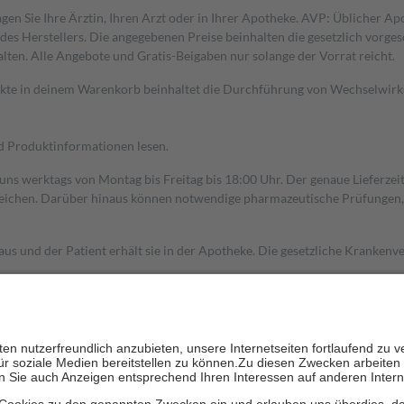
gen Sie Ihre Ärztin, Ihren Arzt oder in Ihrer Apotheke. AVP: Üblicher A
s Herstellers. Die angegebenen Preise beinhalten die gesetzlich vorgesc
alten. Alle Angebote und Gratis-Beigaben nur solange der Vorrat reicht.
dukte in deinem Warenkorb beinhaltet die Durchführung von Wechselwir
nd Produktinformationen lesen.
 uns werktags von Montag bis Freitag bis 18:00 Uhr. Der genaue Lieferze
ichen. Darüber hinaus können notwendige pharmazeutische Prüfungen, die
aus und der Patient erhält sie in der Apotheke. Die gesetzliche Krankenv
ent des Abgabepreises,
mindestens
jedoch
fünf Euro
und
höchstens zehn 
zehn Prozent der Kosten sowie zehn Euro je Verordnung.
rken und die besondere Stellung der Familie zu unterstützen, fallen
kein
 Ausnahme der Fahrkosten
 getragen werden