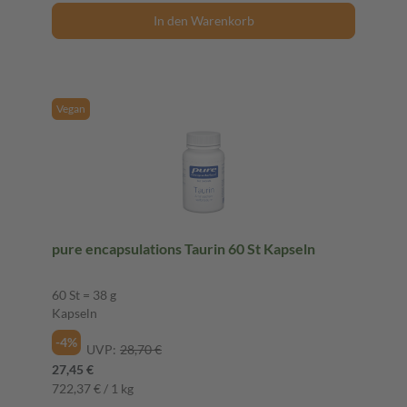
In den Warenkorb
Vegan
pure encapsulations Taurin 60 St Kapseln
60 St = 38 g
Kapseln
-4%
UVP:
28,70 €
27,45 €
722,37 € / 1 kg