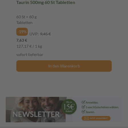
Taurin 500mg 60 St Tabletten
60 St = 60 g
Tabletten
-19%
UVP:
9,45 €
7,63 €
127,17 € / 1 kg
sofort lieferbar
In den Warenkorb