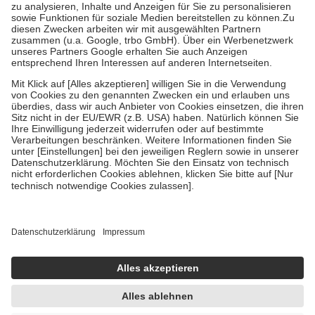
höchstens zehn Euro.
Es sind jedoch nie mehr als die tatsächlichen
Kosten der Leistung zu entrichten.
Diese Regeln gelten grundsätzlich auch für Online-Apotheken.
Bei Heilmitteln und häuslicher Krankenpflege beträgt die
Zuzahlung zehn Prozent der Kosten sowie zehn Euro je
Verordnung.
Um das Engagement der Versicherten für ihre eigene Gesundheit zu
stärken und die besondere Stellung der Familie zu unterstützen,
fallen
keine Zuzahlungen
an bei:
• Kindern und Jugendlichen bis zum vollendeten 18. Lebensjahr
mit Ausnahme der Fahrkosten
• Untersuchungen zur Vorsorge und Früherkennung, die von der
GKV getragen werden
• empfohlenen Schutzimpfungen
• Harn- und Blutteststreifen
Wir nutzen Trusted Shops als unabhängigen Dienstleister für die
Einholung von Bewertungen. Trusted Shops hat Maßnahmen
getroffen, um sicherzustellen, dass es sich um echte Bewertungen
handelt. Mehr Informationen findest du hier:
https://help.etrusted.com/hc/de/articles/4419944605341