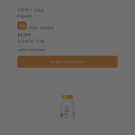
120 St = 126 g
Kapseln
-5%
UVP:
14,95 €
14,19 €
112,62 € / 1 kg
sofort lieferbar
In den Warenkorb