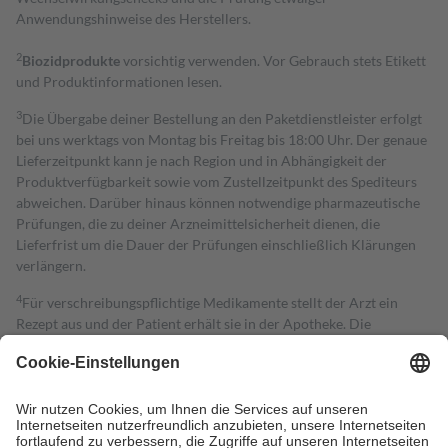
Anwendungshinweise des Herstellers.
2
Biozidprodukte
vorsichtig verwenden. Vor Gebrauch stets Etikett
und Produktinformationen lesen.
3
Die Übergabe deiner Bestellung an den Paketdienstleister erfolgt
bei uns werktags von Montag bis Freitag bis 18:00 Uhr. Der genaue
Lieferzeitpunkt kann je nach Region und in Abhängigkeit der
Produktverfügbarkeit sowie vom Zustellzeitpunkt des Spediteurs
abweichen. Darüber hinaus können notwendige pharmazeutische
Prüfungen, die zu deiner Arzneimittelsicherheit dienen, die
Lieferfrist um die Dauer der Prüfungen einschließlich Klärungen
verlängern.
4
Für verschreibungspflichtige Medikamente stellt der Arzt ein
Rezept aus und der Patient erhält sie in der Apotheke. Die
gesetzliche Krankenversicherung übernimmt in der Regel die
Kosten dafür, der Versicherte trägt einen Teil davon als Zuzahlung
mit.
Grundsätzlich leisten Mitglieder Zuzahlungen in Höhe von zehn
Prozent des Abgabepreises,
mindestens
jedoch
fünf Euro
und