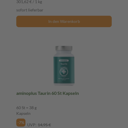
301,62 € / 1 kg
sofort lieferbar
In den Warenkorb
aminoplus Taurin 60 St Kapseln
60 St = 38 g
Kapseln
-7%
UVP:
14,95 €