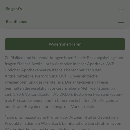
So geht's
Rechtliches
Widerruf erklären
Zu Risiken und Nebenwirkungen lesen Sie die Packungsbeilage und
fragen Sie Ihre Ärztin, Ihren Arzt oder in Ihrer Apotheke. AVP:
Üblicher Apothekenverkaufspreis berechnet nach der
Arzneimittelpreisverordnung. UVP: Unverbindliche
Preisempfehlung des Herstellers. Die angegebenen Preise
beinhalten die gesetzlich vorgeschriebene Mehrwertsteuer, ggf.
zzgl. 3,95 € Versandkosten. Ab 29,00 € Bestell­wert versand­kosten­
frei. Preisänderungen und Irrtümer vorbehalten. Alle Angebote
und Gratis-Beigaben nur solange der Vorrat reicht.
1
Eine pharmazeutische Prüfung der Arzneimittel und sonstigen
Produkte in deinem Warenkorb beinhaltet die Durchführung von
Wechselwirkungschecks und die Prüfung etwaiger