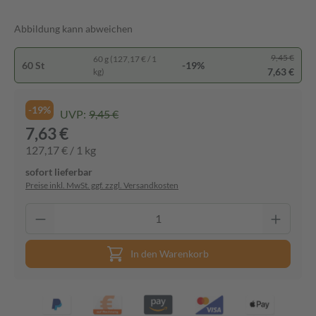
Abbildung kann abweichen
9,45 €
60 g (127,17 € / 1
60 St
-19%
7,63 €
kg)
-19%
UVP:
9,45 €
7,63 €
127,17 € / 1 kg
sofort lieferbar
Preise inkl. MwSt. ggf. zzgl. Versandkosten
In den Warenkorb