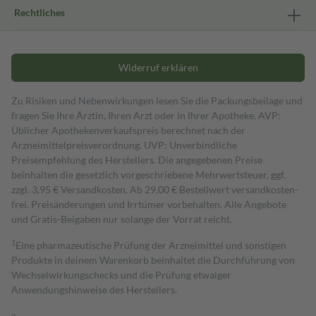
Rechtliches
Widerruf erklären
Zu Risiken und Nebenwirkungen lesen Sie die Packungsbeilage und
fragen Sie Ihre Ärztin, Ihren Arzt oder in Ihrer Apotheke. AVP:
Üblicher Apothekenverkaufspreis berechnet nach der
Arzneimittelpreisverordnung. UVP: Unverbindliche
Preisempfehlung des Herstellers. Die angegebenen Preise
beinhalten die gesetzlich vorgeschriebene Mehrwertsteuer, ggf.
zzgl. 3,95 € Versandkosten. Ab 29,00 € Bestell­wert versand­kosten­
frei. Preisänderungen und Irrtümer vorbehalten. Alle Angebote
und Gratis-Beigaben nur solange der Vorrat reicht.
1
Eine pharmazeutische Prüfung der Arzneimittel und sonstigen
Produkte in deinem Warenkorb beinhaltet die Durchführung von
Wechselwirkungschecks und die Prüfung etwaiger
Anwendungshinweise des Herstellers.