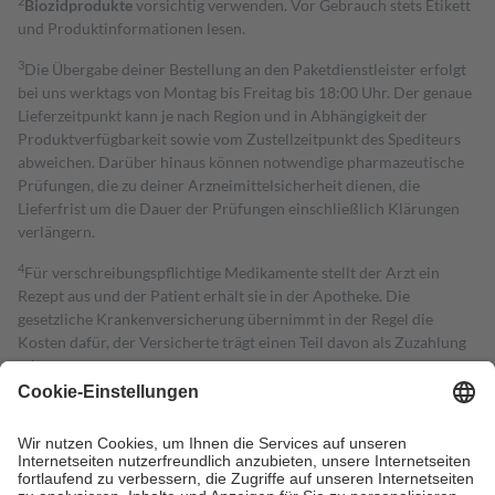
2
Biozidprodukte
vorsichtig verwenden. Vor Gebrauch stets Etikett
und Produktinformationen lesen.
3
Die Übergabe deiner Bestellung an den Paketdienstleister erfolgt
bei uns werktags von Montag bis Freitag bis 18:00 Uhr. Der genaue
Lieferzeitpunkt kann je nach Region und in Abhängigkeit der
Produktverfügbarkeit sowie vom Zustellzeitpunkt des Spediteurs
abweichen. Darüber hinaus können notwendige pharmazeutische
Prüfungen, die zu deiner Arzneimittelsicherheit dienen, die
Lieferfrist um die Dauer der Prüfungen einschließlich Klärungen
verlängern.
4
Für verschreibungspflichtige Medikamente stellt der Arzt ein
Rezept aus und der Patient erhält sie in der Apotheke. Die
gesetzliche Krankenversicherung übernimmt in der Regel die
Kosten dafür, der Versicherte trägt einen Teil davon als Zuzahlung
mit.
Grundsätzlich leisten Mitglieder Zuzahlungen in Höhe von zehn
Prozent des Abgabepreises,
mindestens
jedoch
fünf Euro
und
höchstens zehn Euro.
Es sind jedoch nie mehr als die tatsächlichen
Kosten der Leistung zu entrichten.
Diese Regeln gelten grundsätzlich auch für Online-Apotheken.