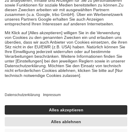
Bei Heilmitteln und häuslicher Krankenpflege beträgt die
Zuzahlung zehn Prozent der Kosten sowie zehn Euro je
Verordnung.
Um das Engagement der Versicherten für ihre eigene Gesundheit zu
stärken und die besondere Stellung der Familie zu unterstützen,
fallen
keine Zuzahlungen
an bei:
• Kindern und Jugendlichen bis zum vollendeten 18. Lebensjahr
mit Ausnahme der Fahrkosten
• Untersuchungen zur Vorsorge und Früherkennung, die von der
GKV getragen werden
• empfohlenen Schutzimpfungen
• Harn- und Blutteststreifen
Wir nutzen Trusted Shops als unabhängigen Dienstleister für die
Einholung von Bewertungen. Trusted Shops hat Maßnahmen
getroffen, um sicherzustellen, dass es sich um echte Bewertungen
handelt. Mehr Informationen findest du hier:
https://help.etrusted.com/hc/de/articles/4419944605341
Einige Bilder und Inhalte wurden unter Zuhilfenahme künstlicher
Intelligenz erstellt.