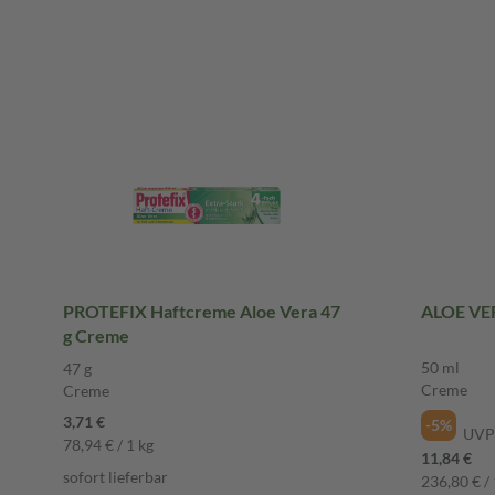
PROTEFIX Haftcreme Aloe Vera 47
ALOE VE
g Creme
50 ml
47 g
Creme
Creme
3,71 €
-5%
UVP
78,94 € / 1 kg
11,84 €
sofort lieferbar
236,80 € / 