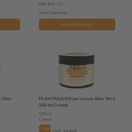
898,33 € / 1 l
sofort lieferbar
In den Warenkorb
 Aloe
PLANTANA Körpercreme Aloe Vera
500 ml Creme
500 ml
Creme
-13%
UVP:
15,99 €