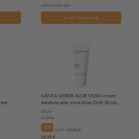
sofort lieferbar
In den Warenkorb
SANTA VERDE ALOE VERA cream
eme
medium aloe vera ohne Duft 30 ml
Creme
30 ml
Creme
-10%
UVP:
29,90 €
26,95 €