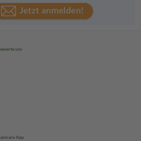
Bewerte uns
Sanicare App