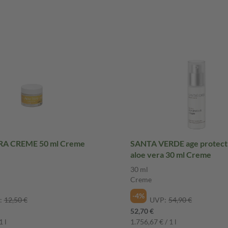
RA CREME 50 ml Creme
SANTA VERDE age protect
aloe vera 30 ml Creme
30 ml
Creme
-4%
:
12,50 €
UVP:
54,90 €
52,70 €
1 l
1.756,67 € / 1 l