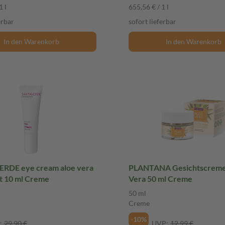
1 l
655,56 € / 1 l
erbar
sofort lieferbar
In den Warenkorb
In den Warenkorb
RDE eye cream aloe vera
PLANTANA Gesichtscreme
t 10 ml Creme
Vera 50 ml Creme
50 ml
Creme
-10%
:
29,90 €
UVP:
12,99 €