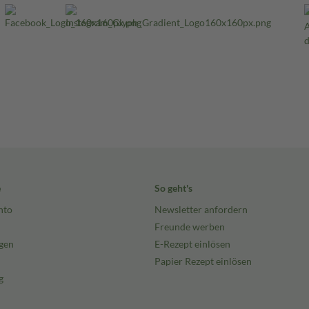
e
So geht's
nto
Newsletter anfordern
Freunde werben
gen
E-Rezept einlösen
Papier Rezept einlösen
g