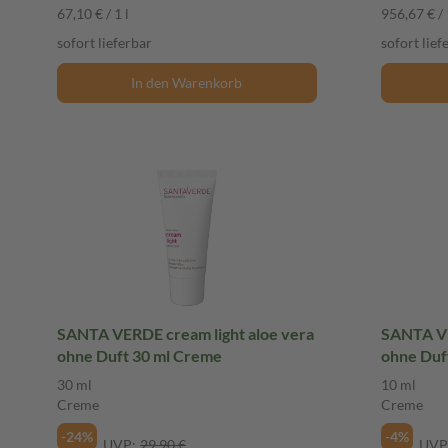
67,10 € / 1 l
956,67 € / 
sofort lieferbar
sofort lief
In den Warenkorb
SANTA VERDE cream light aloe vera
SANTA VE
ohne Duft 30 ml Creme
ohne Duf
30 ml
10 ml
Creme
Creme
-24%
-4%
UVP:
29,90 €
UVP