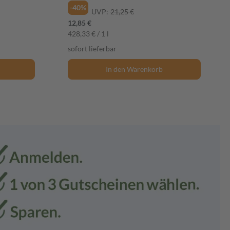
-40%
UVP:
21,25 €
12,85 €
428,33 € / 1 l
sofort lieferbar
In den Warenkorb