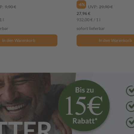
-6%
P:
9,90 €
UVP:
29,90 €
27,96 €
1 l
932,00 € / 1 l
erbar
sofort lieferbar
In den Warenkorb
In den Warenkorb