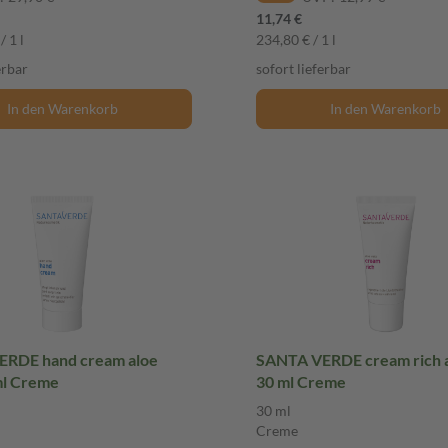
11,74 €
/ 1 l
234,80 € / 1 l
erbar
sofort lieferbar
In den Warenkorb
In den Warenkorb
RDE hand cream aloe
SANTA VERDE cream rich a
ml Creme
30 ml Creme
30 ml
Creme