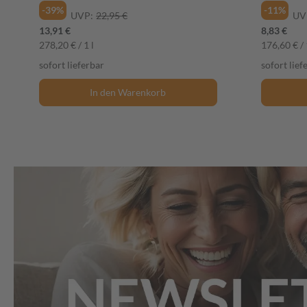
-39%
-11%
UVP:
22,95 €
UV
13,91 €
8,83 €
278,20 € / 1 l
176,60 € / 
sofort lieferbar
sofort lief
In den Warenkorb