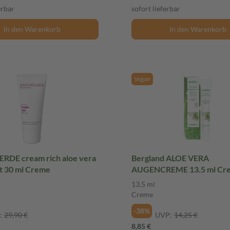
erbar
sofort lieferbar
In den Warenkorb
In den Warenkorb
Vegan
RDE cream rich aloe vera
Bergland ALOE VERA
t 30 ml Creme
AUGENCREME 13.5 ml Cr
13.5 ml
Creme
-38%
:
29,90 €
UVP:
14,25 €
8,85 €