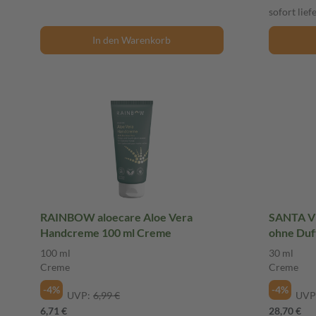
sofort lief
In den Warenkorb
RAINBOW aloecare Aloe Vera
SANTA VE
Handcreme 100 ml Creme
ohne Duf
100 ml
30 ml
Creme
Creme
-4%
-4%
UVP:
6,99 €
UVP
6,71 €
28,70 €