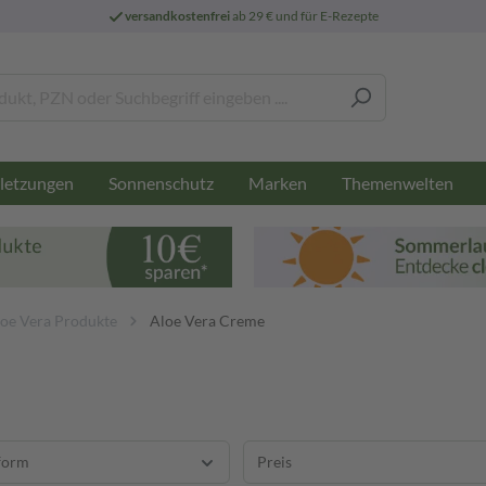
versandkostenfrei
ab 29 € und für E-Rezepte
letzungen
Sonnenschutz
Marken
Themenwelten
oe Vera Produkte
Aloe Vera Creme
form
Preis