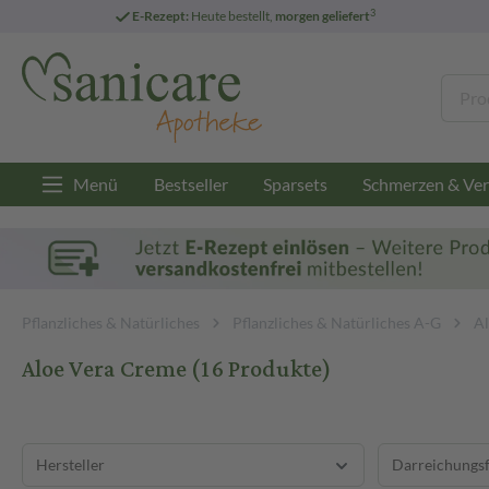
3
E-Rezept:
Heute bestellt,
morgen geliefert
Menü
Bestseller
Sparsets
Schmerzen & Ver
Pflanzliches & Natürliches
Pflanzliches & Natürliches A-G
Al
Aloe Vera Creme
(16 Produkte)
Hersteller
Darreichungs