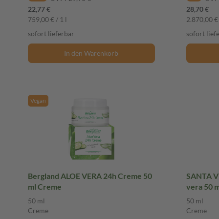
22,77 €
28,70 €
759,00 € / 1 l
2.870,00 € 
sofort lieferbar
sofort lief
In den Warenkorb
Vegan
Bergland ALOE VERA 24h Creme 50
SANTA VE
ml Creme
vera 50 
50 ml
50 ml
Creme
Creme