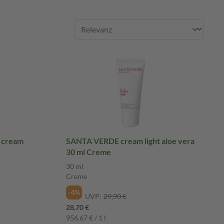
 cream
SANTA VERDE cream light aloe vera
30 ml Creme
30 ml
Creme
-4%
UVP:
29,90 €
28,70 €
956,67 € / 1 l