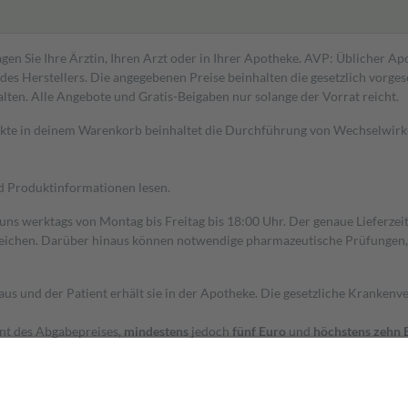
gen Sie Ihre Ärztin, Ihren Arzt oder in Ihrer Apotheke. AVP: Üblicher A
s Herstellers. Die angegebenen Preise beinhalten die gesetzlich vorgesc
alten. Alle Angebote und Gratis-Beigaben nur solange der Vorrat reicht.
dukte in deinem Warenkorb beinhaltet die Durchführung von Wechselwir
nd Produktinformationen lesen.
 uns werktags von Montag bis Freitag bis 18:00 Uhr. Der genaue Lieferze
ichen. Darüber hinaus können notwendige pharmazeutische Prüfungen, die
aus und der Patient erhält sie in der Apotheke. Die gesetzliche Krankenv
ent des Abgabepreises,
mindestens
jedoch
fünf Euro
und
höchstens zehn 
zehn Prozent der Kosten sowie zehn Euro je Verordnung.
rken und die besondere Stellung der Familie zu unterstützen, fallen
kein