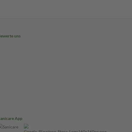
Bewerte uns
Sanicare App