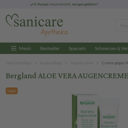
3
E-Rezept:
Heute bestellt,
morgen geliefert
Menü
Bestseller
Sparsets
Schmerzen & Ver
Gesichtspflege
Augenpflege
Augencreme
Creme gegen 
Bergland ALOE VERA AUGENCREME 
Vegan