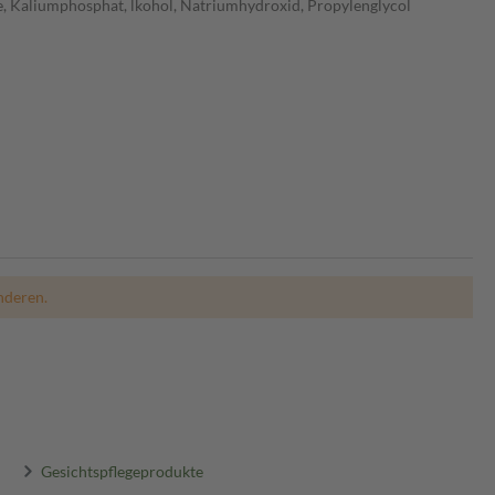
re, Kaliumphosphat, lkohol, Natriumhydroxid, Propylenglycol
nderen.
Gesichtspflegeprodukte