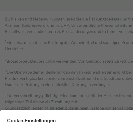
Zu Risiken und Nebenwirkungen lesen Sie die Packungsbeilage und fra
Arzneimittelpreisverordnung. UVP: Unverbindliche Preisempfehlung de
Bestell­wert versand­kosten­frei. Preisänderungen und Irrtümer vorbeh
1
Eine pharmazeutische Prüfung der Arzneimittel und sonstigen Pro
Herstellers.
2
Biozidprodukte
vorsichtig verwenden. Vor Gebrauch stets Etikett u
3
Die Übergabe deiner Bestellung an den Paketdienstleister erfolgt bei
Produktverfügbarkeit sowie vom Zustellzeitpunkt des Spediteurs abwe
Dauer der Prüfungen einschließlich Klärungen verlängern.
4
Für verschreibungspflichtige Medikamente stellt der Arzt ein Rezept 
trägt einen Teil davon als Zuzahlung mit.
Grundsätzlich leisten Mitglieder Zuzahlungen in Höhe von zehn Proz
zu entrichten.
Diese Regeln gelten grundsätzlich auch für Online-Apotheken.
Bei Heilmitteln und häuslicher Krankenpflege beträgt die Zuzahlung 
Um das Engagement der Versicherten für ihre eigene Gesundheit zu stä