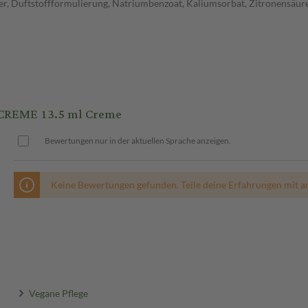
ster, Duftstoffformulierung, Natriumbenzoat, Kaliumsorbat, Zitronensäu
CREME 13.5 ml Creme
Bewertungen nur in der aktuellen Sprache anzeigen.
Keine Bewertungen gefunden. Teile deine Erfahrungen mit a
Vegane Pflege