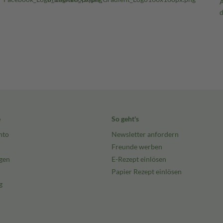
e
So geht's
nto
Newsletter anfordern
Freunde werben
gen
E-Rezept einlösen
Papier Rezept einlösen
g