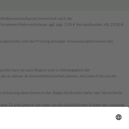
pothekenverkaufspreis berechnet nach der
hriebene Mehrwertsteuer, ggf. zzgl. 3,95 € Versandkosten. Ab 29,00 €
kungschecks und die Prüfung etwaiger Anwendungshinweise des
itpunkt kann je nach Region und in Abhängigkeit der
 zu deiner Arzneimittelsicherheit dienen, die Lieferfrist um die
ersicherung übernimmt in der Regel die Kosten dafür, der Versicherte
Euro.
Es sind jedoch nie mehr als die tatsächlichen Kosten der Leistung
e Zuzahlungen
an bei: