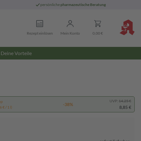
persönliche
pharmazeutische Beratung
Rezept einlösen
Mein Konto
0,00 €
Deine Vorteile
UVP:
14,25 €
pp
-38%
8,85 €
 € / 1 l)