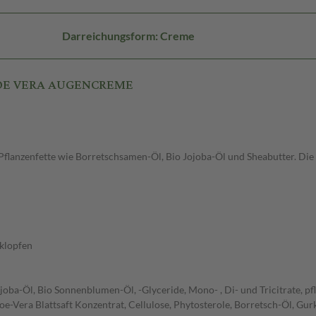
Darreichungsform: Creme
ALOE VERA AUGENCREME
flanzenfette wie Borretschsamen-Öl, Bio Jojoba-Öl und Sheabutter. Die
nklopfen
ojoba-Öl, Bio Sonnenblumen-Öl, -Glyceride, Mono- , Di- und Tricitrate, p
e-Vera Blattsaft Konzentrat, Cellulose, Phytosterole, Borretsch-Öl, Gur