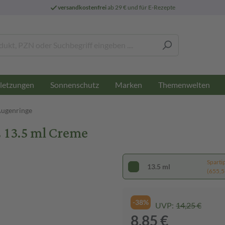
versandkostenfrei
ab 29 € und für E-Rezepte
letzungen
Sonnenschutz
Marken
Themenwelten
Augenringe
13.5 ml Creme
Sparti
13.5 ml
(655,56
-38%
UVP:
14,25 €
8,85 €