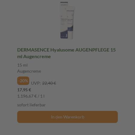
DERMASENCE Hyalusome AUGENPFLEGE 15
ml Augencreme
15 ml
Augencreme
-20%
UVP:
22,40 €
17,95 €
1.196,67 € / 1 l
sofort lieferbar
In den Warenkorb