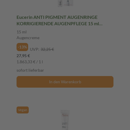
Eucerin ANTI PIGMENT AUGENRINGE
KORRIGIERENDE AUGENPFLEGE 15 ml
Augencreme
15 ml
Augencreme
-13%
UVP:
32,25 €
27,95 €
1.863,33 € / 1 l
sofort lieferbar
In den Warenkorb
Vegan