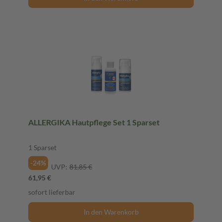
ALLERGIKA Hautpflege Set 1 Sparset
1 Sparset
-24%
UVP:
81,85 €
61,95 €
sofort lieferbar
In den Warenkorb