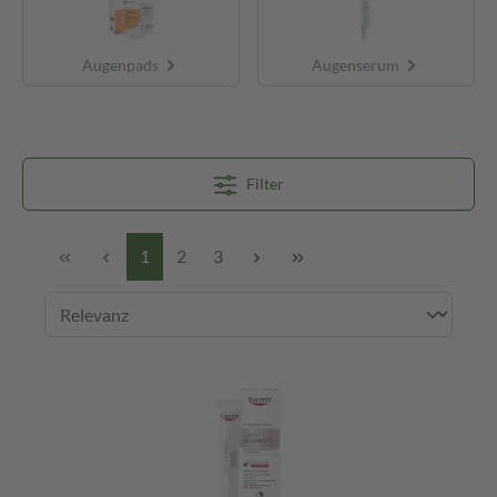
Augenpads
Augenserum
Filter
1
2
3