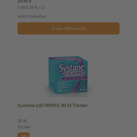
24,95 €
1.663,33 € / 1 l
sofort lieferbar
In den Warenkorb
Systane LID WIPES 30 St Tücher
30 St
Tücher
-20%