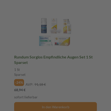
Rundum Sorglos Empfindliche Augen Set 1 St
Sparset
1 St
Sparset
-24%
AVP:
91,18 €
68,94 €
sofort lieferbar
In den Warenkorb