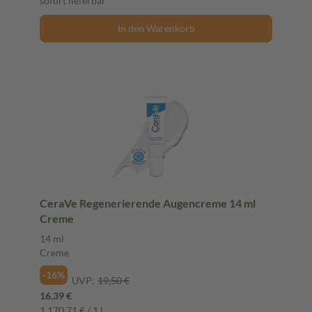
sofort lieferbar
In den Warenkorb
CeraVe Regenerierende Augencreme 14 ml
Creme
14 ml
Creme
-16%
UVP:
19,50 €
16,39 €
1.170,71 € / 1 l