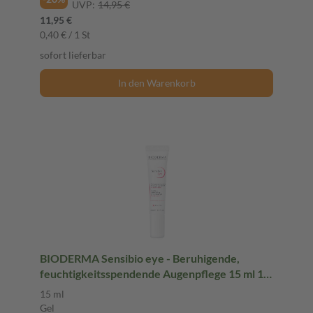
UVP:
14,95 €
11,95 €
0,40 € / 1 St
sofort lieferbar
In den Warenkorb
BIODERMA Sensibio eye - Beruhigende,
feuchtigkeitsspendende Augenpflege 15 ml 15
ml Gel
15 ml
Gel