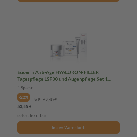
Eucerin Anti-Age HYALURON-FILLER
Tagespflege LSF30 und Augenpflege Set 1
Sparset
1 Sparset
-22%
UVP:
69,40 €
53,85 €
sofort lieferbar
In den Warenkorb