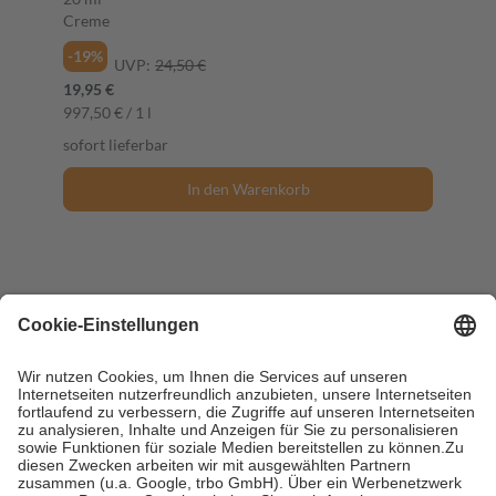
Creme
-19%
UVP:
24,50 €
19,95 €
997,50 € / 1 l
sofort lieferbar
In den Warenkorb
freiÖl Augencreme GOLD 15 ml Augencreme