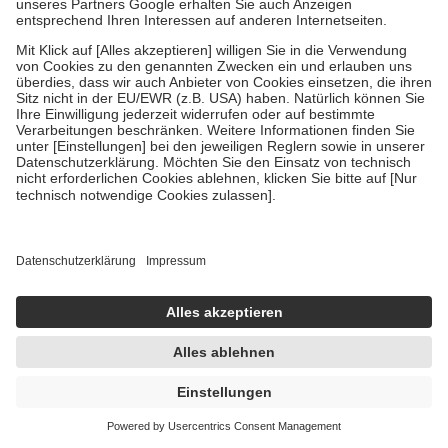
15 ml
Augencreme
-21%
UVP:
14,95 €
11,82 €
788,00 € / 1 l
sofort lieferbar
In den Warenkorb
HYALURON Augenpflege Creme 15 ml