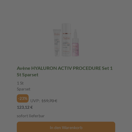
Avène HYALURON ACTIV PROCEDURE Set 1
St Sparset
1 St
Sparset
-23%
UVP:
159,70 €
123,12 €
sofort lieferbar
In den Warenkorb