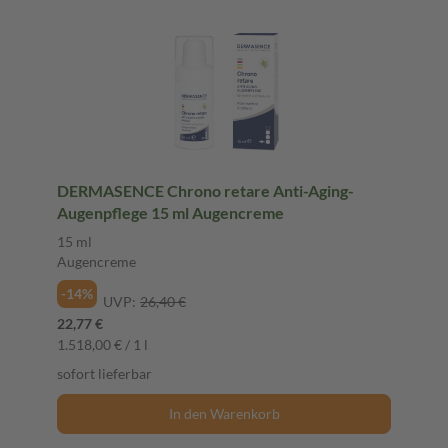
DERMASENCE Chrono retare Anti-Aging-
Augenpflege 15 ml Augencreme
15 ml
Augencreme
-14%
UVP:
26,40 €
22,77 €
1.518,00 € / 1 l
sofort lieferbar
In den Warenkorb