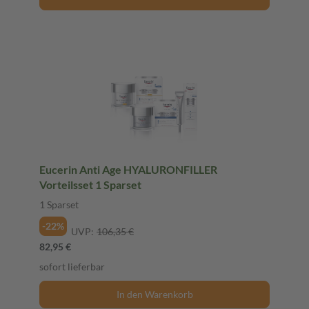
Eucerin Anti Age HYALURONFILLER
Vorteilsset 1 Sparset
1 Sparset
-22%
UVP:
106,35 €
82,95 €
sofort lieferbar
In den Warenkorb