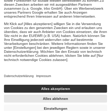
Kosten der Leistung zu entrichten.
Diese Regeln gelten grundsätzlich auch für Online-Apotheken.
Bei Heilmitteln und häuslicher Krankenpflege beträgt die
Zuzahlung zehn Prozent der Kosten sowie zehn Euro je
Verordnung.
Um das Engagement der Versicherten für ihre eigene Gesundheit zu
stärken und die besondere Stellung der Familie zu unterstützen,
fallen
keine Zuzahlungen
an bei:
• Kindern und Jugendlichen bis zum vollendeten 18. Lebensjahr
mit Ausnahme der Fahrkosten
• Untersuchungen zur Vorsorge und Früherkennung, die von der
GKV getragen werden
• empfohlenen Schutzimpfungen
• Harn- und Blutteststreifen
Wir nutzen Trusted Shops als unabhängigen Dienstleister für die
Einholung von Bewertungen. Trusted Shops hat Maßnahmen
getroffen, um sicherzustellen, dass es sich um echte Bewertungen
handelt. Mehr Informationen findest du hier:
https://help.etrusted.com/hc/de/articles/4419944605341