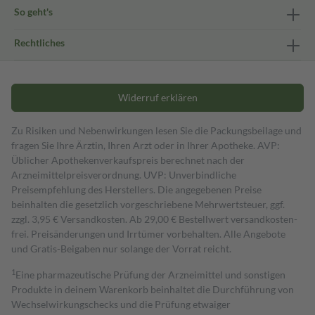
So geht's
Rechtliches
Widerruf erklären
Zu Risiken und Nebenwirkungen lesen Sie die Packungsbeilage und
fragen Sie Ihre Ärztin, Ihren Arzt oder in Ihrer Apotheke. AVP:
Üblicher Apothekenverkaufspreis berechnet nach der
Arzneimittelpreisverordnung. UVP: Unverbindliche
Preisempfehlung des Herstellers. Die angegebenen Preise
beinhalten die gesetzlich vorgeschriebene Mehrwertsteuer, ggf.
zzgl. 3,95 € Versandkosten. Ab 29,00 € Bestell­wert versand­kosten­
frei. Preisänderungen und Irrtümer vorbehalten. Alle Angebote
und Gratis-Beigaben nur solange der Vorrat reicht.
1
Eine pharmazeutische Prüfung der Arzneimittel und sonstigen
Produkte in deinem Warenkorb beinhaltet die Durchführung von
Wechselwirkungschecks und die Prüfung etwaiger