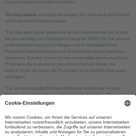
Anwendungshinweise des Herstellers.
2
Biozidprodukte
vorsichtig verwenden. Vor Gebrauch stets Etikett
und Produktinformationen lesen.
3
Die Übergabe deiner Bestellung an den Paketdienstleister erfolgt
bei uns werktags von Montag bis Freitag bis 18:00 Uhr. Der genaue
Lieferzeitpunkt kann je nach Region und in Abhängigkeit der
Produktverfügbarkeit sowie vom Zustellzeitpunkt des Spediteurs
abweichen. Darüber hinaus können notwendige pharmazeutische
Prüfungen, die zu deiner Arzneimittelsicherheit dienen, die
Lieferfrist um die Dauer der Prüfungen einschließlich Klärungen
verlängern.
4
Für verschreibungspflichtige Medikamente stellt der Arzt ein
Rezept aus und der Patient erhält sie in der Apotheke. Die
gesetzliche Krankenversicherung übernimmt in der Regel die
Kosten dafür, der Versicherte trägt einen Teil davon als Zuzahlung
mit.
Grundsätzlich leisten Mitglieder Zuzahlungen in Höhe von zehn
Prozent des Abgabepreises,
mindestens
jedoch
fünf Euro
und
höchstens zehn Euro.
Es sind jedoch nie mehr als die tatsächlichen