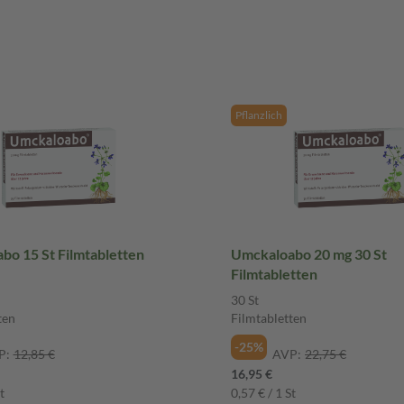
Pflanzlich
bo 15 St Filmtabletten
Umckaloabo 20 mg 30 St
Filmtabletten
30 St
ten
Filmtabletten
-25%
P:
12,85 €
AVP:
22,75 €
16,95 €
t
0,57 € / 1 St