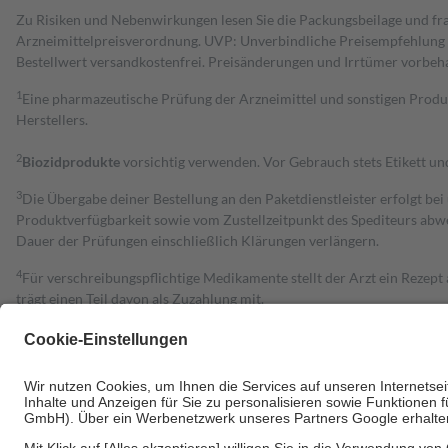
Zu Risiken und Nebenwirkungen lesen Sie die Packungsbeilage und fra
Arzneimittelpreisverordnung. UVP: Unverbindliche Preisempfehlung de
Bestell­wert versand­kosten­frei. Preisänderungen und Irrtümer vorbeh
1
Eine pharmazeutische Prüfung der Arzneimittel und sonstigen Pro
Herstellers.
2
Biozidprodukte
vorsichtig verwenden. Vor Gebrauch stets Etikett u
3
Die Übergabe deiner Bestellung an den Paketdienstleister erfolgt bei
Produktverfügbarkeit sowie vom Zustellzeitpunkt des Spediteurs abwe
Dauer der Prüfungen einschließlich Klärungen verlängern.
4
Für verschreibungspflichtige Medikamente stellt der Arzt ein Rezept 
trägt einen Teil davon als Zuzahlung mit.
Grundsätzlich leisten Mitglieder Zuzahlungen in Höhe von zehn Proz
zu entrichten.
Diese Regeln gelten grundsätzlich auch für Online-Apotheken.
Bei Heilmitteln und häuslicher Krankenpflege beträgt die Zuzahlung 
Um das Engagement der Versicherten für ihre eigene Gesundheit zu stä
• Kindern und Jugendlichen bis zum vollendeten 18. Lebensjahr mit
• Untersuchungen zur Vorsorge und Früherkennung, die von der GKV