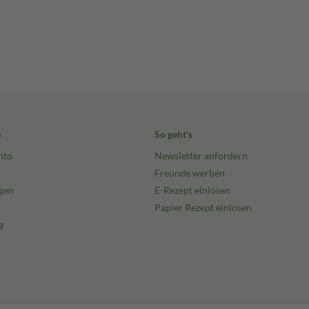
e
So geht's
nto
Newsletter anfordern
Freunde werben
gen
E-Rezept einlösen
Papier Rezept einlösen
g