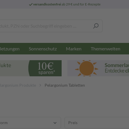
versandkostenfrei
ab 29 € und für E-Rezepte
letzungen
Sonnenschutz
Marken
Themenwelten
largonium Produkte
Pelargonium Tabletten
form
Preis