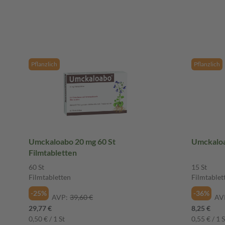
Pflanzlich
Pflanzlich
Umckaloabo 20 mg 60 St
Umckaloa
Filmtabletten
60 St
15 St
Filmtabletten
Filmtablet
-25%
-36%
AVP:
39,60 €
AV
29,77 €
8,25 €
0,50 € / 1 St
0,55 € / 1 S