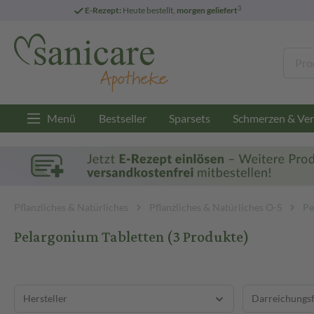
3
E-Rezept:
Heute bestellt,
morgen geliefert
Menü
Bestseller
Sparsets
Schmerzen & Ver
Pflanzliches & Natürliches
Pflanzliches & Natürliches O-S
Pe
Pelargonium Tabletten
(3 Produkte)
Hersteller
Darreichungs