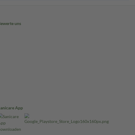
Bewerte uns
Sanicare App