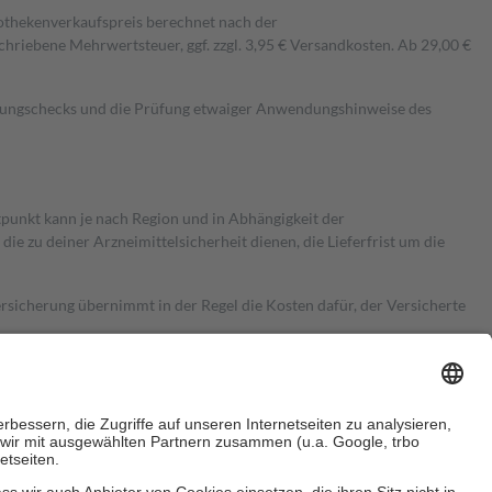
pothekenverkaufspreis berechnet nach der
hriebene Mehrwertsteuer, ggf. zzgl. 3,95 € Versandkosten. Ab 29,00 €
kungschecks und die Prüfung etwaiger Anwendungshinweise des
itpunkt kann je nach Region und in Abhängigkeit der
 zu deiner Arzneimittelsicherheit dienen, die Lieferfrist um die
ersicherung übernimmt in der Regel die Kosten dafür, der Versicherte
Euro.
Es sind jedoch nie mehr als die tatsächlichen Kosten der Leistung
e Zuzahlungen
an bei: