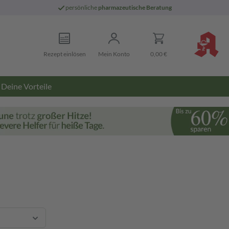
persönliche
pharmazeutische Beratung
Rezept einlösen
Mein Konto
0,00 €
Deine Vorteile