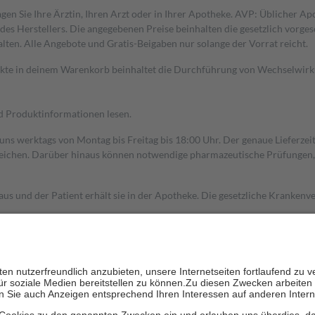
gen Sie Ihre Ärztin, Ihren Arzt oder in Ihrer Apotheke. AVP: Üblicher A
s Herstellers. Die angegebenen Preise beinhalten die gesetzlich vorgesc
alten. Alle Angebote und Gratis-Beigaben nur solange der Vorrat reicht.
dukte in deinem Warenkorb beinhaltet die Durchführung von Wechselwir
nd Produktinformationen lesen.
 uns werktags von Montag bis Freitag bis 18:00 Uhr. Der genaue Lieferze
ichen. Darüber hinaus können notwendige pharmazeutische Prüfungen, die
aus und der Patient erhält sie in der Apotheke. Die gesetzliche Krankenv
ent des Abgabepreises,
mindestens
jedoch
fünf Euro
und
höchstens zehn 
zehn Prozent der Kosten sowie zehn Euro je Verordnung.
rken und die besondere Stellung der Familie zu unterstützen, fallen
kein
 Ausnahme der Fahrkosten
 getragen werden