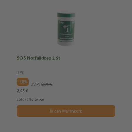
SOS Notfalldose 1 St
1 St
-18%
UVP:
2,99 €
2,45 €
sofort lieferbar
In den Warenkorb