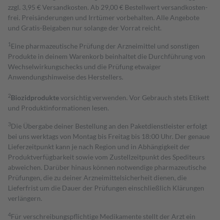
zzgl. 3,95 € Versandkosten. Ab 29,00 € Bestell­wert versand­kosten­
frei. Preisänderungen und Irrtümer vorbehalten. Alle Angebote
und Gratis-Beigaben nur solange der Vorrat reicht.
1
Eine pharmazeutische Prüfung der Arzneimittel und sonstigen
Produkte in deinem Warenkorb beinhaltet die Durchführung von
Wechselwirkungschecks und die Prüfung etwaiger
Anwendungshinweise des Herstellers.
2
Biozidprodukte
vorsichtig verwenden. Vor Gebrauch stets Etikett
und Produktinformationen lesen.
3
Die Übergabe deiner Bestellung an den Paketdienstleister erfolgt
bei uns werktags von Montag bis Freitag bis 18:00 Uhr. Der genaue
Lieferzeitpunkt kann je nach Region und in Abhängigkeit der
Produktverfügbarkeit sowie vom Zustellzeitpunkt des Spediteurs
abweichen. Darüber hinaus können notwendige pharmazeutische
Prüfungen, die zu deiner Arzneimittelsicherheit dienen, die
Lieferfrist um die Dauer der Prüfungen einschließlich Klärungen
verlängern.
4
Für verschreibungspflichtige Medikamente stellt der Arzt ein