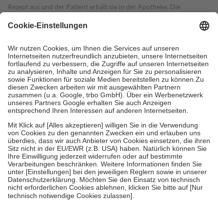
Rezept aus und der Patient erhält sie in der Apotheke. Die
gesetzliche Krankenversicherung übernimmt in der Regel die
Kosten dafür, der Versicherte trägt einen Teil davon als Zuzahlung
mit.
Grundsätzlich leisten Mitglieder Zuzahlungen in Höhe von zehn
Prozent des Abgabepreises,
mindestens
jedoch
fünf Euro
und
höchstens zehn Euro.
Es sind jedoch nie mehr als die tatsächlichen
Kosten der Leistung zu entrichten.
Diese Regeln gelten grundsätzlich auch für Online-Apotheken.
Bei Heilmitteln und häuslicher Krankenpflege beträgt die
Zuzahlung zehn Prozent der Kosten sowie zehn Euro je
Verordnung.
Um das Engagement der Versicherten für ihre eigene Gesundheit zu
stärken und die besondere Stellung der Familie zu unterstützen,
fallen
keine Zuzahlungen
an bei:
• Kindern und Jugendlichen bis zum vollendeten 18. Lebensjahr
mit Ausnahme der Fahrkosten
• Untersuchungen zur Vorsorge und Früherkennung, die von der
GKV getragen werden
• empfohlenen Schutzimpfungen
• Harn- und Blutteststreifen