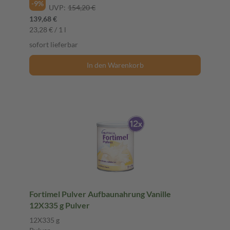
-9%
UVP:
154,20 €
139,68 €
23,28 € / 1 l
sofort lieferbar
In den Warenkorb
Fortimel Pulver Aufbaunahrung Vanille
12X335 g Pulver
12X335 g