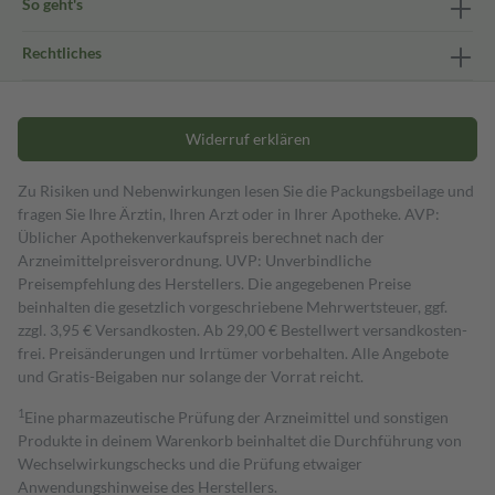
So geht's
Rechtliches
Widerruf erklären
Zu Risiken und Nebenwirkungen lesen Sie die Packungsbeilage und
fragen Sie Ihre Ärztin, Ihren Arzt oder in Ihrer Apotheke. AVP:
Üblicher Apothekenverkaufspreis berechnet nach der
Arzneimittelpreisverordnung. UVP: Unverbindliche
Preisempfehlung des Herstellers. Die angegebenen Preise
beinhalten die gesetzlich vorgeschriebene Mehrwertsteuer, ggf.
zzgl. 3,95 € Versandkosten. Ab 29,00 € Bestell­wert versand­kosten­
frei. Preisänderungen und Irrtümer vorbehalten. Alle Angebote
und Gratis-Beigaben nur solange der Vorrat reicht.
1
Eine pharmazeutische Prüfung der Arzneimittel und sonstigen
Produkte in deinem Warenkorb beinhaltet die Durchführung von
Wechselwirkungschecks und die Prüfung etwaiger
Anwendungshinweise des Herstellers.