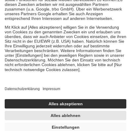
Diese Regeln gelten grundsätzlich auch für Online-Apotheken.
Bei Heilmitteln und häuslicher Krankenpflege beträgt die
Zuzahlung zehn Prozent der Kosten sowie zehn Euro je
Verordnung.
Um das Engagement der Versicherten für ihre eigene Gesundheit zu
stärken und die besondere Stellung der Familie zu unterstützen,
fallen
keine Zuzahlungen
an bei:
• Kindern und Jugendlichen bis zum vollendeten 18. Lebensjahr
mit Ausnahme der Fahrkosten
• Untersuchungen zur Vorsorge und Früherkennung, die von der
GKV getragen werden
• empfohlenen Schutzimpfungen
• Harn- und Blutteststreifen
Wir nutzen Trusted Shops als unabhängigen Dienstleister für die
Einholung von Bewertungen. Trusted Shops hat Maßnahmen
getroffen, um sicherzustellen, dass es sich um echte Bewertungen
handelt. Mehr Informationen findest du hier:
https://help.etrusted.com/hc/de/articles/4419944605341
Einige Bilder und Inhalte wurden unter Zuhilfenahme künstlicher