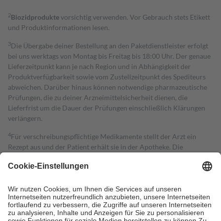
2
Biozidprodukte
vorsichtig verwenden. Vor Gebrauch stets Etikett
und Produktinformationen lesen.
3
Die Übergabe deiner Bestellung an den Paketdienstleister erfolgt
bei uns werktags von Montag bis Freitag bis 18:00 Uhr. Der genaue
Lieferzeitpunkt kann je nach Region und in Abhängigkeit der
Produktverfügbarkeit sowie vom Zustellzeitpunkt des Spediteurs
abweichen. Darüber hinaus können notwendige pharmazeutische
Prüfungen, die zu deiner Arzneimittelsicherheit dienen, die
Lieferfrist um die Dauer der Prüfungen einschließlich Klärungen
verlängern.
4
Für verschreibungspflichtige Medikamente stellt der Arzt ein
Rezept aus und der Patient erhält sie in der Apotheke. Die
gesetzliche Krankenversicherung übernimmt in der Regel die
Kosten dafür, der Versicherte trägt einen Teil davon als Zuzahlung
mit.
Grundsätzlich leisten Mitglieder Zuzahlungen in Höhe von zehn
Prozent des Abgabepreises,
mindestens
jedoch
fünf Euro
und
höchstens zehn Euro.
Es sind jedoch nie mehr als die tatsächlichen
Kosten der Leistung zu entrichten.