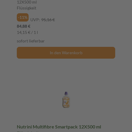
12X500 ml
Flüssigkeit
-11%
UVP:
95,16 €
84,88 €
14,15 € / 1 l
sofort lieferbar
In den Warenkorb
Nutrini Multifibre Smartpack 12X500 ml