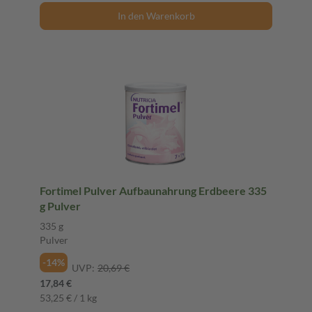
In den Warenkorb
Fortimel Pulver Aufbaunahrung Erdbeere 335
g Pulver
335 g
Pulver
-14%
UVP:
20,69 €
17,84 €
53,25 € / 1 kg