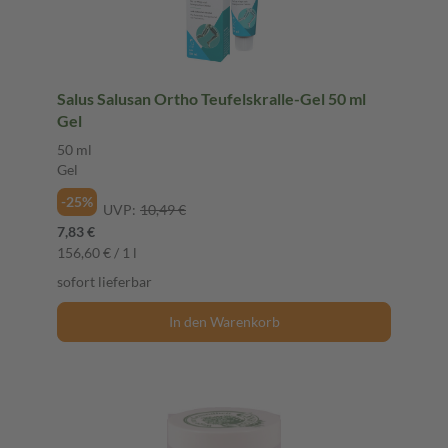
Salus Salusan Ortho Teufelskralle-Gel 50 ml
Gel
50 ml
Gel
-25%
UVP:
10,49 €
7,83 €
156,60 € / 1 l
sofort lieferbar
In den Warenkorb