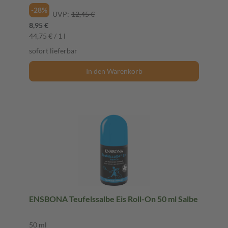
-28%
UVP:
12,45 €
8,95 €
44,75 € / 1 l
sofort lieferbar
In den Warenkorb
ENSBONA Teufelssalbe Eis Roll-On 50 ml Salbe
50 ml