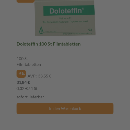
Doloteffin 100 St Filmtabletten
100 St
Filmtabletten
-5%
AVP:
33,55 €
31,84 €
0,32 € / 1 St
sofort lieferbar
In den Warenkorb