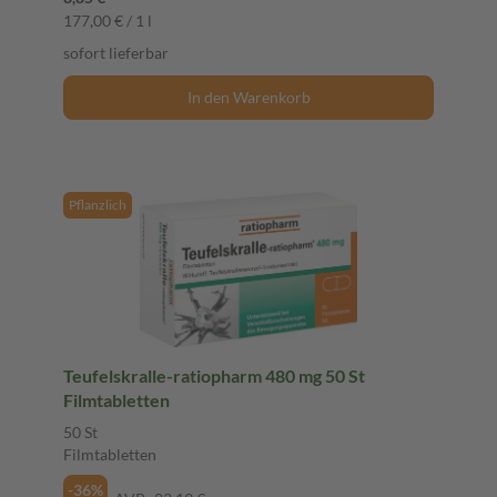
177,00 € / 1 l
sofort lieferbar
In den Warenkorb
Pflanzlich
Teufelskralle-ratiopharm 480 mg 50 St
Filmtabletten
50 St
Filmtabletten
-36%