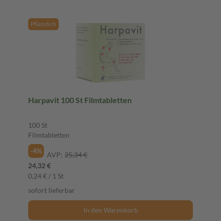
Pflanzlich
Harpavit 100 St Filmtabletten
100 St
Filmtabletten
-4%
AVP:
25,34 €
24,32 €
0,24 € / 1 St
sofort lieferbar
In den Warenkorb