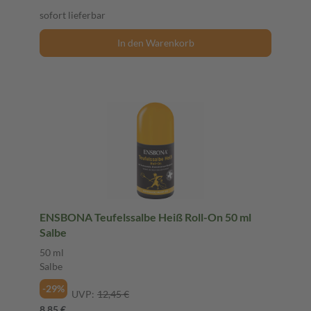
sofort lieferbar
In den Warenkorb
ENSBONA Teufelssalbe Heiß Roll-On 50 ml
Salbe
50 ml
Salbe
-29%
UVP:
12,45 €
8,85 €