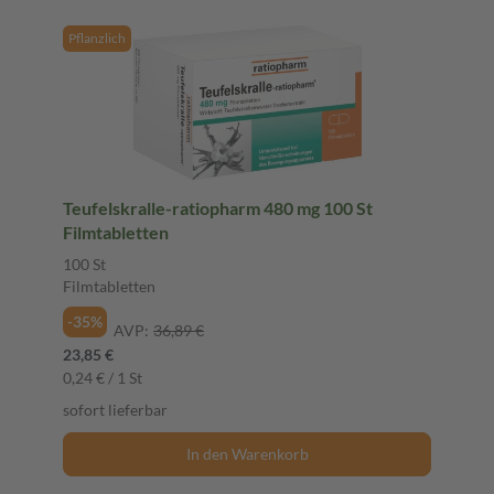
Pflanzlich
Teufelskralle-ratiopharm 480 mg 100 St
Filmtabletten
100 St
Filmtabletten
-35%
AVP:
36,89 €
23,85 €
0,24 € / 1 St
sofort lieferbar
In den Warenkorb