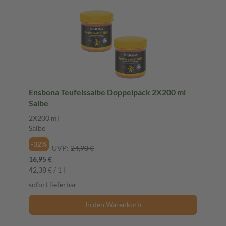
Ensbona Teufelssalbe Doppelpack 2X200 ml
Salbe
2X200 ml
Salbe
-32%
UVP:
24,90 €
16,95 €
42,38 € / 1 l
sofort lieferbar
In den Warenkorb