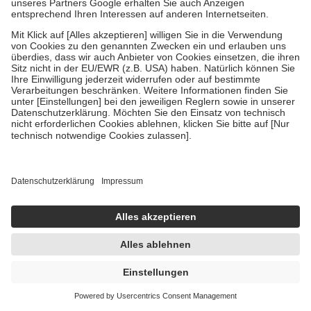
In den Warenkorb
Pflanzlich
Sogoon Schmerzcreme 40 g Creme
40 g
Creme
-4%
AVP:
7,97 €
7,65 €
191,25 € / 1 kg
sofort lieferbar