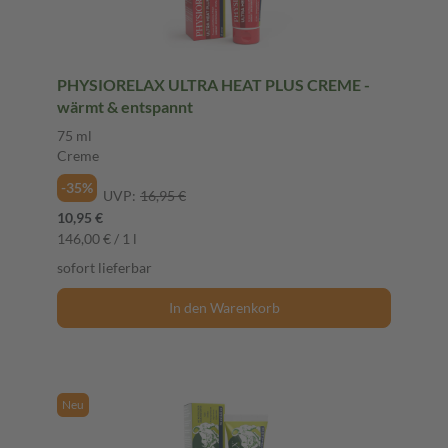
PHYSIORELAX ULTRA HEAT PLUS CREME -
wärmt & entspannt
75 ml
Creme
-35%
UVP:
16,95 €
10,95 €
146,00 € / 1 l
sofort lieferbar
In den Warenkorb
Neu