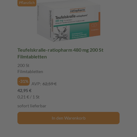
Pflanzlich
Teufelskralle-ratiopharm 480 mg 200 St
Filmtabletten
200 St
Filmtabletten
-31%
AVP:
62,59 €
42,95 €
0,21 € / 1 St
sofort lieferbar
In den Warenkorb