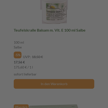
Teufelskralle Balsam m. Vit. E 100 ml Salbe
100 ml
Salbe
-5%
UVP:
18,50 €
17,56 €
175,60 € / 1 l
sofort lieferbar
In den Warenkorb
Pflanzlich