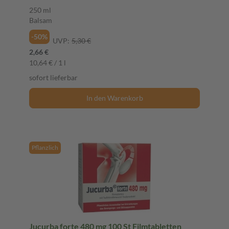
250 ml
Balsam
-50%
UVP:
5,30 €
2,66 €
10,64 € / 1 l
sofort lieferbar
In den Warenkorb
Pflanzlich
Jucurba forte 480 mg 100 St Filmtabletten