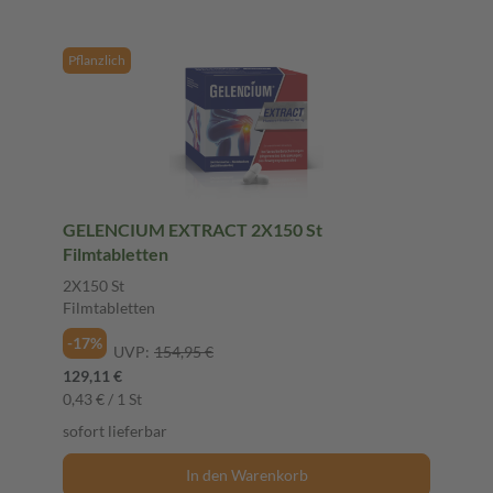
Pflanzlich
GELENCIUM EXTRACT 2X150 St
Filmtabletten
2X150 St
Filmtabletten
-17%
UVP:
154,95 €
129,11 €
0,43 € / 1 St
sofort lieferbar
In den Warenkorb