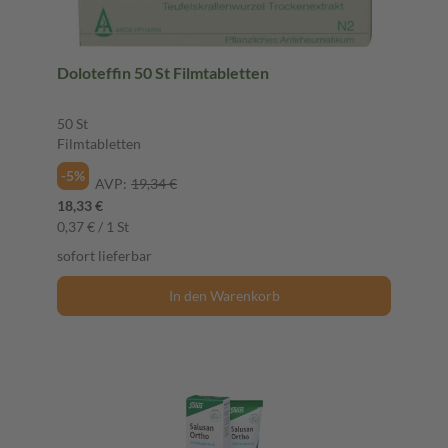
Doloteffin 50 St Filmtabletten
50 St
Filmtabletten
-5%
AVP:
19,34 €
18,33 €
0,37 € / 1 St
sofort lieferbar
In den Warenkorb