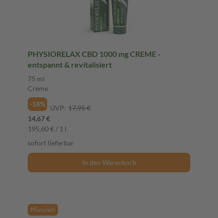
PHYSIORELAX CBD 1000 mg CREME -
entspannt & revitalisiert
75 ml
Creme
-18%
UVP:
17,95 €
14,67 €
195,60 € / 1 l
sofort lieferbar
In den Warenkorb
Pflanzlich