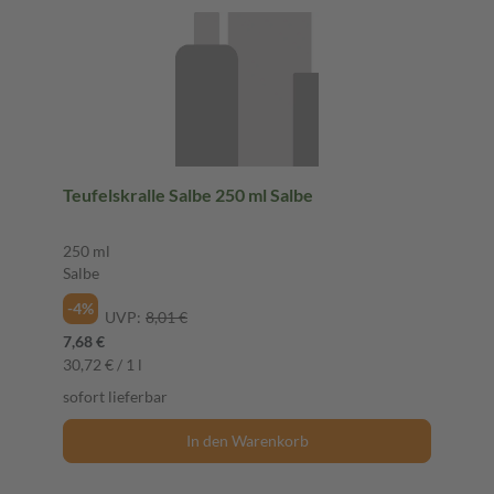
Teufelskralle Salbe 250 ml Salbe
250 ml
Salbe
-4%
UVP:
8,01 €
7,68 €
30,72 € / 1 l
sofort lieferbar
In den Warenkorb