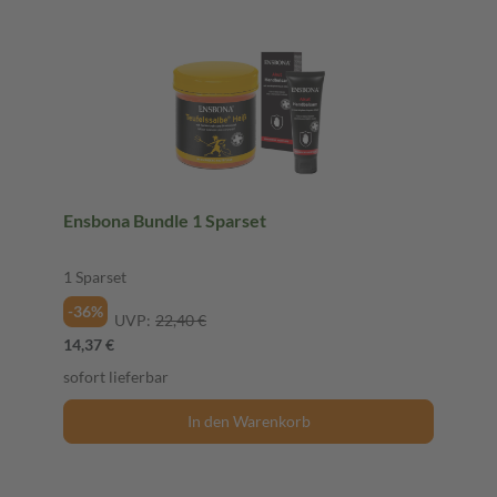
Ensbona Bundle 1 Sparset
1 Sparset
-36%
UVP:
22,40 €
14,37 €
sofort lieferbar
In den Warenkorb