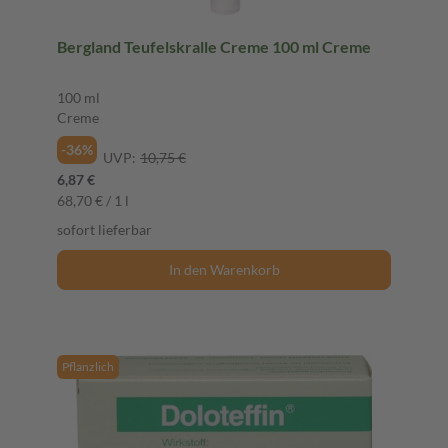
Bergland Teufelskralle Creme 100 ml Creme
100 ml
Creme
-36%
UVP:
10,75 €
6,87 €
68,70 € / 1 l
sofort lieferbar
In den Warenkorb
Pflanzlich