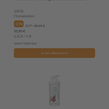
100 St
Filmtabletten
-21%
AVP:
40,45 €
31,95 €
0,32 € / 1 St
sofort lieferbar
In den Warenkorb