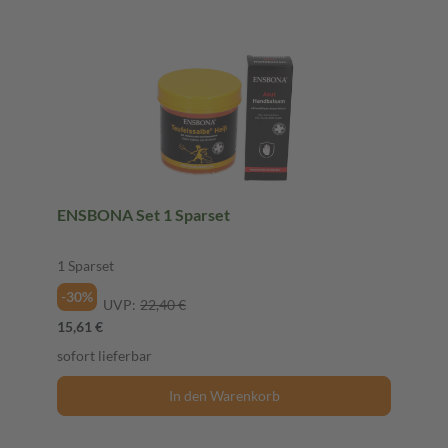
ENSBONA Set 1 Sparset
1 Sparset
-30%
UVP:
22,40 €
15,61 €
sofort lieferbar
In den Warenkorb