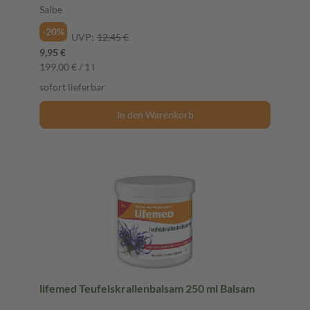
Salbe
-20%
UVP:
12,45 €
9,95 €
199,00 € / 1 l
sofort lieferbar
In den Warenkorb
lifemed Teufelskrallenbalsam 250 ml Balsam