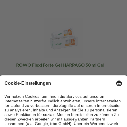
RÖWO Flexi Forte Gel HARPAGO 50 ml Gel
50 ml
Gel
-5%
UVP:
16,95 €
16,09 €
321,80 € / 1 l
sofort lieferbar