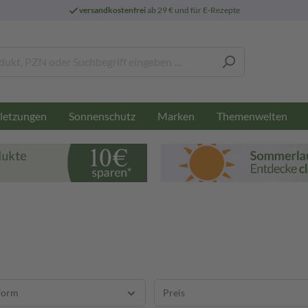
versandkostenfrei
ab 29 € und für E-Rezepte
letzungen
Sonnenschutz
Marken
Themenwelten
form
Preis