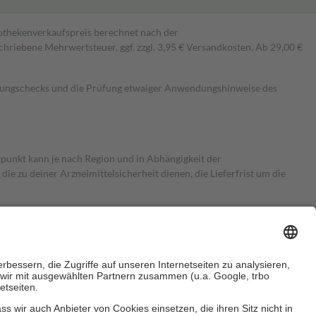
pothekenverkaufspreis berechnet nach der
hriebene Mehrwertsteuer, ggf. zzgl. 3,95 € Versandkosten. Ab 29,00 €
kungschecks und die Prüfung etwaiger Anwendungshinweise des
itpunkt kann je nach Region und in Abhängigkeit der
 zu deiner Arzneimittelsicherheit dienen, die Lieferfrist um die
ersicherung übernimmt in der Regel die Kosten dafür, der Versicherte
Euro.
Es sind jedoch nie mehr als die tatsächlichen Kosten der Leistung
e Zuzahlungen
an bei: