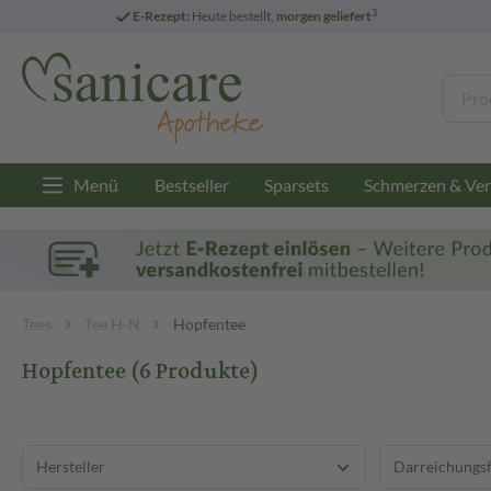
3
E-Rezept:
Heute bestellt,
morgen geliefert
Menü
Bestseller
Sparsets
Schmerzen & Ver
Tees
Tee H-N
Hopfentee
Hopfentee
(6 Produkte)
Hersteller
Darreichungs