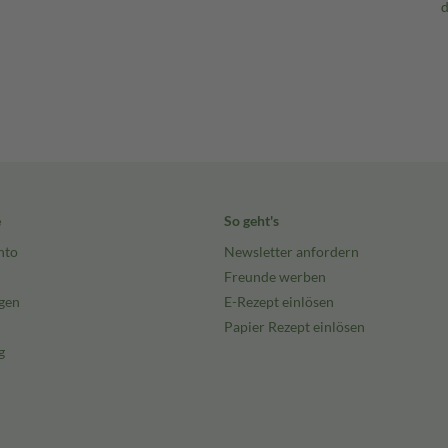
e
So geht's
nto
Newsletter anfordern
Freunde werben
gen
E-Rezept einlösen
Papier Rezept einlösen
g