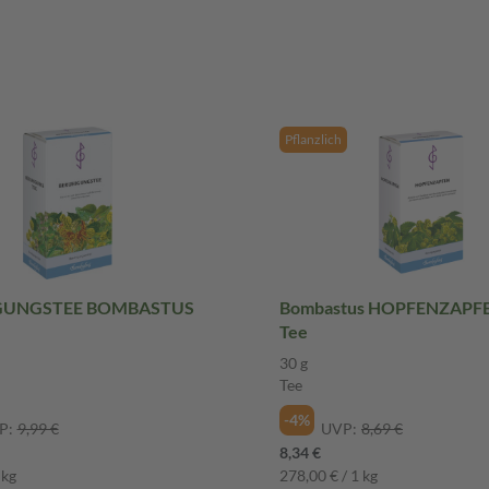
Pflanzlich
GUNGSTEE BOMBASTUS
Bombastus HOPFENZAPFE
Tee
30 g
Tee
-4%
P:
9,99 €
UVP:
8,69 €
8,34 €
 kg
278,00 € / 1 kg