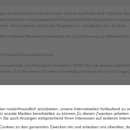
gen Sie Ihre Ärztin, Ihren Arzt oder in Ihrer Apotheke. AVP: Üblicher A
s Herstellers. Die angegebenen Preise beinhalten die gesetzlich vorgesc
alten. Alle Angebote und Gratis-Beigaben nur solange der Vorrat reicht.
dukte in deinem Warenkorb beinhaltet die Durchführung von Wechselwir
nd Produktinformationen lesen.
 uns werktags von Montag bis Freitag bis 18:00 Uhr. Der genaue Lieferze
ichen. Darüber hinaus können notwendige pharmazeutische Prüfungen, die
aus und der Patient erhält sie in der Apotheke. Die gesetzliche Krankenv
ent des Abgabepreises,
mindestens
jedoch
fünf Euro
und
höchstens zehn 
zehn Prozent der Kosten sowie zehn Euro je Verordnung.
rken und die besondere Stellung der Familie zu unterstützen, fallen
kein