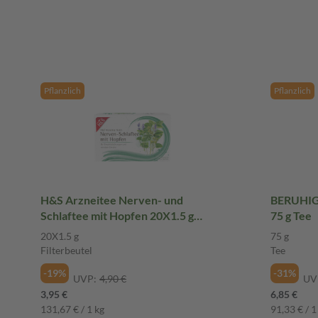
Pflanzlich
Pflanzlich
H&S Arzneitee Nerven- und
BERUHI
Schlaftee mit Hopfen 20X1.5 g
75 g Tee
Filterbeutel
20X1.5 g
75 g
Filterbeutel
Tee
-19%
-31%
UVP:
4,90 €
UV
3,95 €
6,85 €
131,67 € / 1 kg
91,33 € / 1