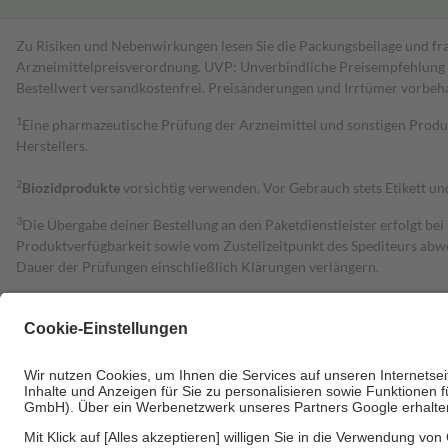
Zu Risiken und Nebenwirkungen lesen Sie die Packungsbeilage und fra
Arzneimittelpreisverordnung. UVP: Unverbindliche Preisempfehlung de
Bestell­wert versand­kosten­frei. Preisänderungen und Irrtümer vorbeh
1
Eine pharmazeutische Prüfung der Arzneimittel und sonstigen Pro
Herstellers.
2
Biozidprodukte
vorsichtig verwenden. Vor Gebrauch stets Etikett u
3
Die Übergabe deiner Bestellung an den Paketdienstleister erfolgt bei
Produktverfügbarkeit sowie vom Zustellzeitpunkt des Spediteurs abwe
Dauer der Prüfungen einschließlich Klärungen verlängern.
4
Für verschreibungspflichtige Medikamente stellt der Arzt ein Rezept 
trägt einen Teil davon als Zuzahlung mit.
Grundsätzlich leisten Mitglieder Zuzahlungen in Höhe von zehn Proz
zu entrichten.
Diese Regeln gelten grundsätzlich auch für Online-Apotheken.
Bei Heilmitteln und häuslicher Krankenpflege beträgt die Zuzahlung 
Um das Engagement der Versicherten für ihre eigene Gesundheit zu stä