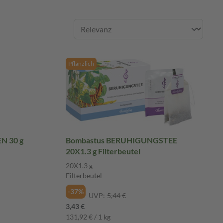
Pflanzlich
N 30 g
Bombastus BERUHIGUNGSTEE
20X1.3 g Filterbeutel
20X1.3 g
Filterbeutel
-37%
UVP:
5,44 €
3,43 €
131,92 € / 1 kg