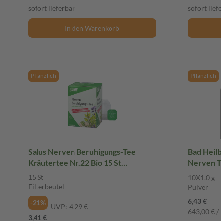
sofort lieferbar
sofort lief
In den Warenkorb
Pflanzlich
Pflanzlich
Salus Nerven Beruhigungs-Tee
Bad Heil
Kräutertee Nr.22 Bio 15 St
Nerven T
Filterbeutel
Pulver
15 St
10X1.0 g
Filterbeutel
Pulver
6,43 €
-21%
UVP:
4,29 €
643,00 € / 
3,41 €