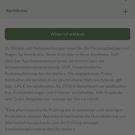
Rechtliches
Widerruf erklären
Zu Risiken und Nebenwirkungen lesen Sie die Packungsbeilage und
fragen Sie Ihre Ärztin, Ihren Arzt oder in Ihrer Apotheke. AVP:
Üblicher Apothekenverkaufspreis berechnet nach der
Arzneimittelpreisverordnung. UVP: Unverbindliche
Preisempfehlung des Herstellers. Die angegebenen Preise
beinhalten die gesetzlich vorgeschriebene Mehrwertsteuer, ggf.
zzgl. 3,95 € Versandkosten. Ab 29,00 € Bestell­wert versand­kosten­
frei. Preisänderungen und Irrtümer vorbehalten. Alle Angebote
und Gratis-Beigaben nur solange der Vorrat reicht.
1
Eine pharmazeutische Prüfung der Arzneimittel und sonstigen
Produkte in deinem Warenkorb beinhaltet die Durchführung von
Wechselwirkungschecks und die Prüfung etwaiger
Anwendungshinweise des Herstellers.