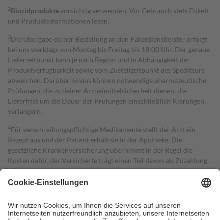
2
Biozidprodukte
vorsichtig verwenden. Vor Gebrauch stets Etikett
und Produktinformationen lesen.
3
Die Übergabe deiner Bestellung an den Paketdienstleister erfolgt
bei uns werktags von Montag bis Freitag bis 18:00 Uhr. Der genaue
Lieferzeitpunkt kann je nach Region und in Abhängigkeit der
Produktverfügbarkeit sowie vom Zustellzeitpunkt des Spediteurs
abweichen. Darüber hinaus können notwendige pharmazeutische
Prüfungen, die zu deiner Arzneimittelsicherheit dienen, die
Lieferfrist um die Dauer der Prüfungen einschließlich Klärungen
verlängern.
4
Für verschreibungspflichtige Medikamente stellt der Arzt ein
Rezept aus und der Patient erhält sie in der Apotheke. Die
gesetzliche Krankenversicherung übernimmt in der Regel die
Kosten dafür, der Versicherte trägt einen Teil davon als Zuzahlung
mit.
Grundsätzlich leisten Mitglieder Zuzahlungen in Höhe von zehn
Prozent des Abgabepreises,
mindestens
jedoch
fünf Euro
und
höchstens zehn Euro.
Es sind jedoch nie mehr als die tatsächlichen
Kosten der Leistung zu entrichten.