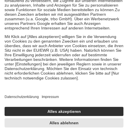
Diese Regeln gelten grundsätzlich auch für Online-Apotheken.
Bei Heilmitteln und häuslicher Krankenpflege beträgt die
Zuzahlung zehn Prozent der Kosten sowie zehn Euro je
Verordnung.
Um das Engagement der Versicherten für ihre eigene Gesundheit zu
stärken und die besondere Stellung der Familie zu unterstützen,
fallen
keine Zuzahlungen
an bei:
• Kindern und Jugendlichen bis zum vollendeten 18. Lebensjahr
mit Ausnahme der Fahrkosten
• Untersuchungen zur Vorsorge und Früherkennung, die von der
GKV getragen werden
• empfohlenen Schutzimpfungen
• Harn- und Blutteststreifen
Wir nutzen Trusted Shops als unabhängigen Dienstleister für die
Einholung von Bewertungen. Trusted Shops hat Maßnahmen
getroffen, um sicherzustellen, dass es sich um echte Bewertungen
handelt. Mehr Informationen findest du hier:
https://help.etrusted.com/hc/de/articles/4419944605341
Einige Bilder und Inhalte wurden unter Zuhilfenahme künstlicher
Intelligenz erstellt.