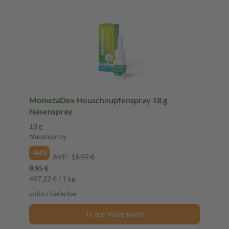
MometaDex Heuschnupfenspray 18 g
Nasenspray
18 g
Nasenspray
-44%
AVP:
15,97 €
8,95 €
497,22 € / 1 kg
sofort lieferbar
In den Warenkorb