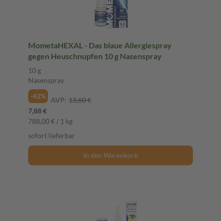
MometaHEXAL - Das blaue Allergiespray
gegen Heuschnupfen 10 g Nasenspray
10 g
Nasenspray
-42%
AVP:
13,60 €
7,88 €
788,00 € / 1 kg
sofort lieferbar
In den Warenkorb