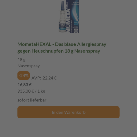
MometaHEXAL - Das blaue Allergiespray
gegen Heuschnupfen 18 g Nasenspray
18 g
Nasenspray
-24%
AVP:
22,24 €
16,83 €
935,00 € / 1 kg
sofort lieferbar
In den Warenkorb