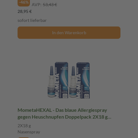
-46%
AVP:
53,43 €
28,95 €
sofort lieferbar
In den Warenkorb
MometaHEXAL - Das blaue Allergiespray
gegen Heuschnupfen Doppelpack 2X18 g
Nasenspray
2X18 g
Nasenspray