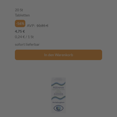
20 St
Tabletten
-56%
AVP:
10,85 €
4,75 €
0,24 € / 1 St
sofort lieferbar
In den Warenkorb