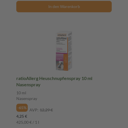
In den Warenkorb
ratioAllerg Heuschnupfenspray 10 ml
Nasenspray
10 ml
Nasenspray
-65%
AVP:
12,29 €
4,25 €
425,00 € / 1 l