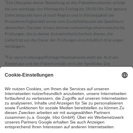
3
Die Übergabe deiner Bestellung an den Paketdienstleister erfolgt
bei uns werktags von Montag bis Freitag bis 18:00 Uhr. Der genaue
Lieferzeitpunkt kann je nach Region und in Abhängigkeit der
Produktverfügbarkeit sowie vom Zustellzeitpunkt des Spediteurs
abweichen. Darüber hinaus können notwendige pharmazeutische
Prüfungen, die zu deiner Arzneimittelsicherheit dienen, die
Lieferfrist um die Dauer der Prüfungen einschließlich Klärungen
verlängern.
4
Für verschreibungspflichtige Medikamente stellt der Arzt ein
Rezept aus und der Patient erhält sie in der Apotheke. Die
gesetzliche Krankenversicherung übernimmt in der Regel die
Kosten dafür, der Versicherte trägt einen Teil davon als Zuzahlung
mit.
Grundsätzlich leisten Mitglieder Zuzahlungen in Höhe von zehn
Prozent des Abgabepreises,
mindestens
jedoch
fünf Euro
und
höchstens zehn Euro.
Es sind jedoch nie mehr als die tatsächlichen
Kosten der Leistung zu entrichten.
Diese Regeln gelten grundsätzlich auch für Online-Apotheken.
Bei Heilmitteln und häuslicher Krankenpflege beträgt die
Zuzahlung zehn Prozent der Kosten sowie zehn Euro je
Verordnung.