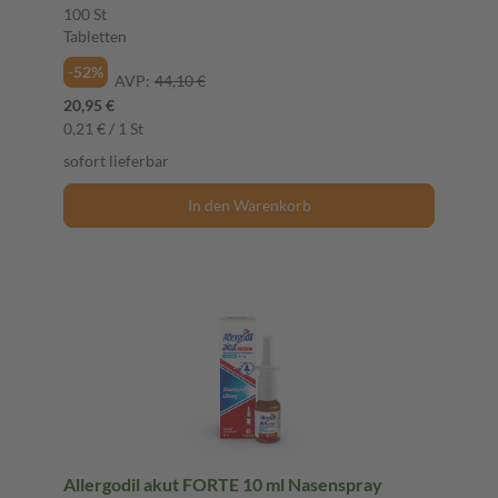
100 St
Tabletten
-52%
AVP:
44,10 €
20,95 €
0,21 € / 1 St
sofort lieferbar
In den Warenkorb
Allergodil akut FORTE 10 ml Nasenspray