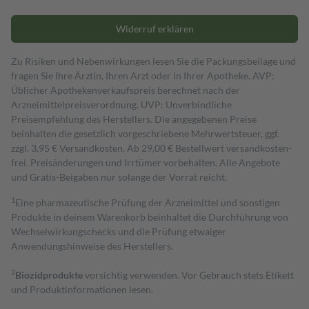
Widerruf erklären
Zu Risiken und Nebenwirkungen lesen Sie die Packungsbeilage und
fragen Sie Ihre Ärztin, Ihren Arzt oder in Ihrer Apotheke. AVP:
Üblicher Apothekenverkaufspreis berechnet nach der
Arzneimittelpreisverordnung. UVP: Unverbindliche
Preisempfehlung des Herstellers. Die angegebenen Preise
beinhalten die gesetzlich vorgeschriebene Mehrwertsteuer, ggf.
zzgl. 3,95 € Versandkosten. Ab 29,00 € Bestell­wert versand­kosten­
frei. Preisänderungen und Irrtümer vorbehalten. Alle Angebote
und Gratis-Beigaben nur solange der Vorrat reicht.
1
Eine pharmazeutische Prüfung der Arzneimittel und sonstigen
Produkte in deinem Warenkorb beinhaltet die Durchführung von
Wechselwirkungschecks und die Prüfung etwaiger
Anwendungshinweise des Herstellers.
2
Biozidprodukte
vorsichtig verwenden. Vor Gebrauch stets Etikett
und Produktinformationen lesen.